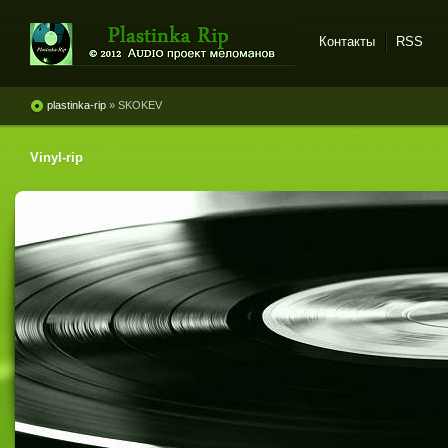
Контакты
RSS
Plastinka rip - оцифровки
винила и магнитоальбомов
plastinka-rip
» SKOKEV
Vinyl-rip