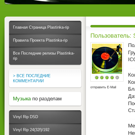
Главная Страница Plastinka-rip
Пользователь:
Правила Проекта Plastinka-rip
По
Гр
Все Последние релизы Plastinka-
rip
IC
Ко
> ВСЕ ПОСЛЕДНИЕ
КОММЕНТАРИИ
Ко
отправить E-Mail
Бл
Да
Музыка
по разделам
По
Ст
Vinyl Rip DSD
Ме
Vinyl Rip 24(32f)/192
Не