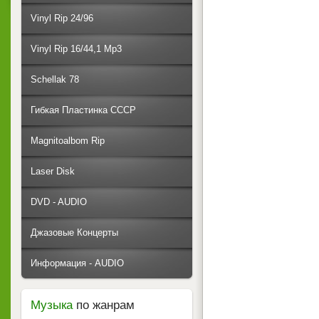
Vinyl Rip 24/96
Vinyl Rip 16/44,1 Mp3
Schellak 78
Гибкая Пластинка СССР
Magnitoalbom Rip
Laser Disk
DVD - AUDIO
Джазовые Концерты
Информация - AUDIO
Музыка
по жанрам