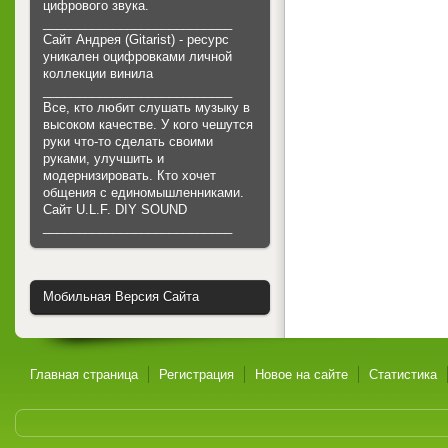
цифрового звука.
___________________________
Сайт Андрея (Gitarist) - ресурс
уникален оцифровками личной
коллекции винила
___________________________
Все, кто любит слушать музыку в
высоком качестве. У кого чешутся
руки что-то сделать своими
руками, улучшить и
модернизировать. Кто хочет
общения с единомышленниками.
Cайт U.L.F. DIY SOUND
___________________________
Мобильная Версия Сайта
Главная страница
Регистрация
Новое на сайте
Статистика