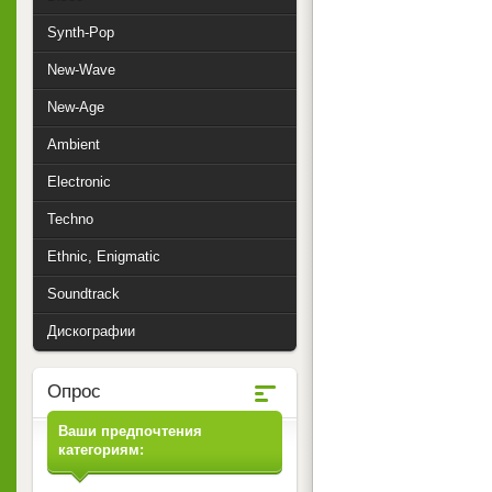
Synth-Pop
New-Wave
New-Age
Ambient
Electronic
Techno
Ethnic, Enigmatic
Soundtrack
Дискографии
Опрос
Ваши предпочтения
категориям: