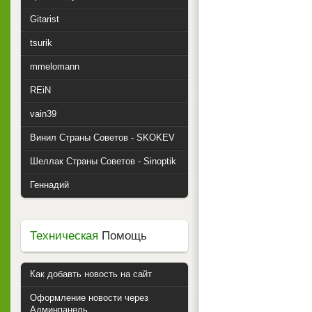
Gitarist
tsurik
mmelomann
REiN
vain39
Винил Страны Советов - SKOKEV
Шеллак Страны Советов - Sinoptik
Геннадий
Техническая
Помощь
Как добавть новость на сайт
Оформление новости через
Админпанель