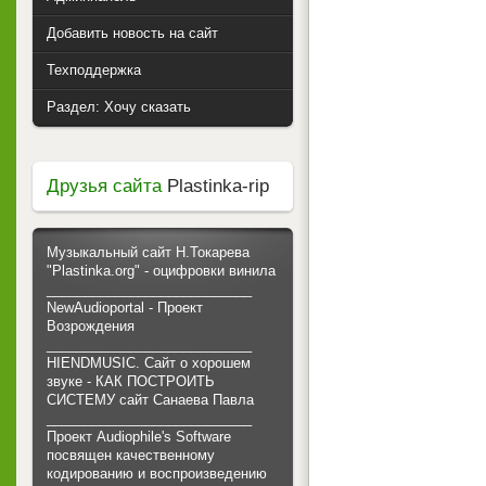
Добавить новость на сайт
Техподдержка
Раздел: Хочу сказать
Друзья сайта
Plastinka-rip
Музыкальный сайт Н.Токарева
"Plastinka.org" - оцифровки винила
___________________________
NewAudioportal - Проект
Возрождения
___________________________
HIENDMUSIC. Сайт о хорошем
звуке - КАК ПОСТРОИТЬ
СИСТЕМУ сайт Санаева Павла
___________________________
Проект Audiophile's Software
посвящен качественному
кодированию и воспроизведению