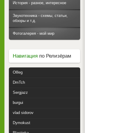
История - разное, интересное
Звукотехника - схемы, статьи,
обзоры и т.д.
Фотогалерея - мой мир
Навигация
по Релизёрам
Ollleg
DmTch
Sergjazz
burgui
vlad sidorov
Dymokust
Plastinka