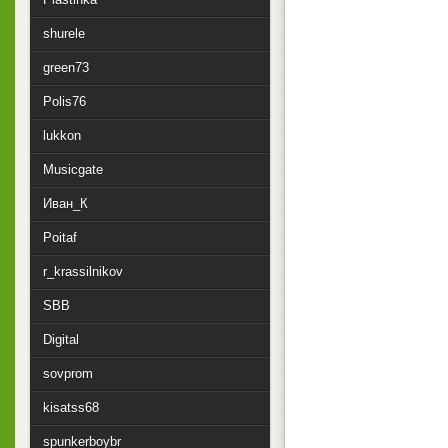
shurele
green73
Polis76
lukkon
Musicgate
Иван_К
Poitaf
r_krassilnikov
SBB
Digital
sovprom
kisatss68
spunkerboybr