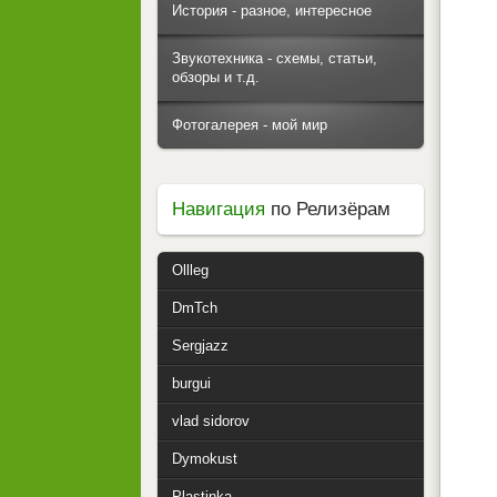
История - разное, интересное
Звукотехника - схемы, статьи,
обзоры и т.д.
Фотогалерея - мой мир
Навигация
по Релизёрам
Ollleg
DmTch
Sergjazz
burgui
vlad sidorov
Dymokust
Plastinka