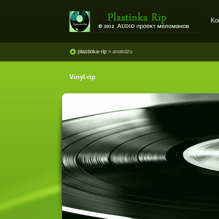
Ко
Plastinka rip - оцифровки
винила и магнитоальбомов
plastinka-rip
» anatolzu
Vinyl-rip