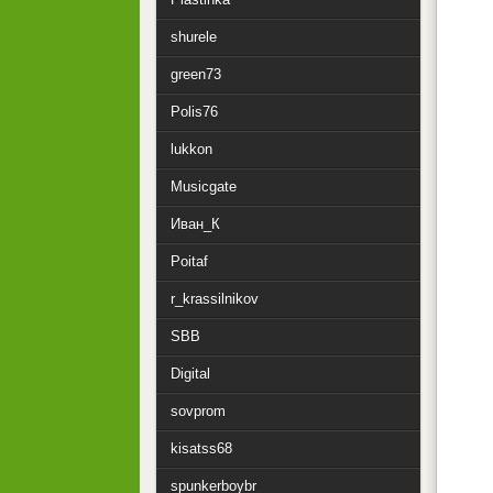
shurele
green73
Polis76
lukkon
Musicgate
Иван_К
Poitaf
r_krassilnikov
SBB
Digital
sovprom
kisatss68
spunkerboybr