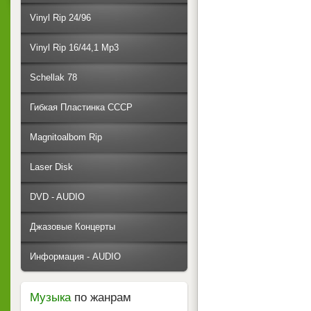
Vinyl Rip 24/96
Vinyl Rip 16/44,1 Mp3
Schellak 78
Гибкая Пластинка СССР
Magnitoalbom Rip
Laser Disk
DVD - AUDIO
Джазовые Концерты
Информация - AUDIO
Музыка
по жанрам