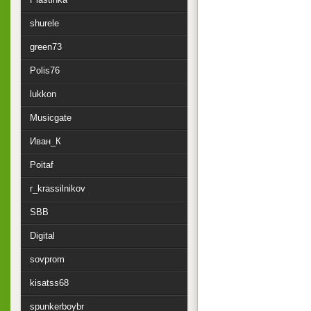
shurele
green73
Polis76
lukkon
Musicgate
Иван_К
Poitaf
r_krassilnikov
SBB
Digital
sovprom
kisatss68
spunkerboybr