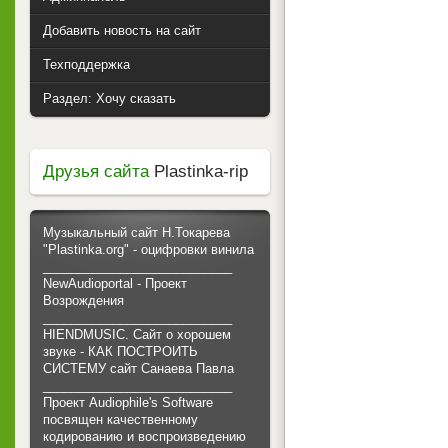
Добавить новость на сайт
Техподдержка
Раздел: Хочу сказать
Друзья сайта
Plastinka-rip
Музыкальный сайт Н.Токарева
"Plastinka.org" - оцифровки винила
___________________________
NewAudioportal - Проект
Возрождения
___________________________
HIENDMUSIC. Сайт о хорошем
звуке - КАК ПОСТРОИТЬ
СИСТЕМУ сайт Санаева Павла
___________________________
Проект Audiophile's Software
посвящен качественному
кодированию и воспроизведению