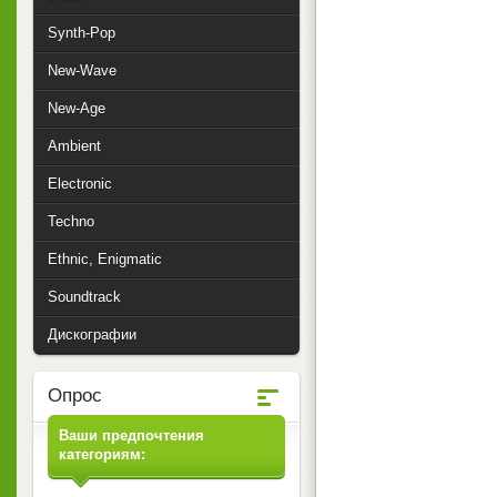
Synth-Pop
New-Wave
New-Age
Ambient
Electronic
Techno
Ethnic, Enigmatic
Soundtrack
Дискографии
Опрос
Ваши предпочтения
категориям: