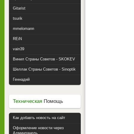
Gitarist
tsurik
mmelomann
REiN
vain39
Винил Страны Советов - SKOKEV
Шеллак Страны Советов - Sinoptik
Геннадий
Техническая
Помощь
Как добавть новость на сайт
Оформление новости через
Админпанель