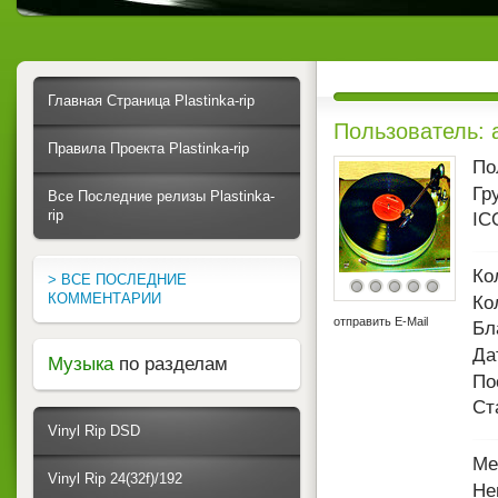
Главная Страница Plastinka-rip
Пользователь: ar
Правила Проекта Plastinka-rip
По
Гр
Все Последние релизы Plastinka-
rip
IC
Ко
> ВСЕ ПОСЛЕДНИЕ
КОММЕНТАРИИ
Ко
отправить E-Mail
Бл
Да
Музыка
по разделам
По
Ст
Vinyl Rip DSD
Ме
Vinyl Rip 24(32f)/192
Не