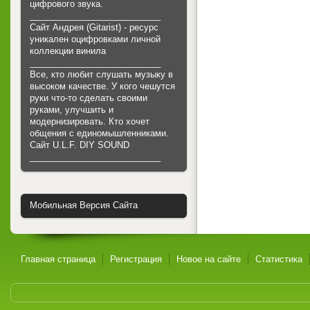
цифрового звука.
___________________________
Сайт Андрея (Gitarist) - ресурс
уникален оцифровками личной
коллекции винила
___________________________
Все, кто любит слушать музыку в
высоком качестве. У кого чешутся
руки что-то сделать своими
руками, улучшить и
модернизировать. Кто хочет
общения с единомышленниками.
Cайт U.L.F. DIY SOUND
___________________________
Мобильная Версия Сайта
Главная страница
Регистрация
Новое на сайте
Статистика