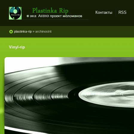
Контакты
RSS
Plastinka rip - оцифровки
винила и магнитоальбомов
plastinka-rip
» archinostrit
Vinyl-rip