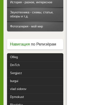
История - разное, интересное
Звукотехника - схемы, статьи,
обзоры и т.д.
Фотогалерея - мой мир
Навигация
по Релизёрам
Ollleg
DmTch
Sergjazz
burgui
vlad sidorov
Dymokust
Plastinka