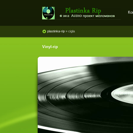
Ко
Plastinka rip - оцифровки
винила и магнитоальбомов
plastinka-rip
» cigla
Vinyl-rip