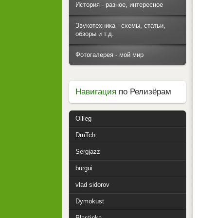
История - разное, интересное
Звукотехника - схемы, статьи,
обзоры и т.д.
Фотогалерея - мой мир
Навигация
по Релизёрам
Ollleg
DmTch
Sergjazz
burgui
vlad sidorov
Dymokust
Plastinka