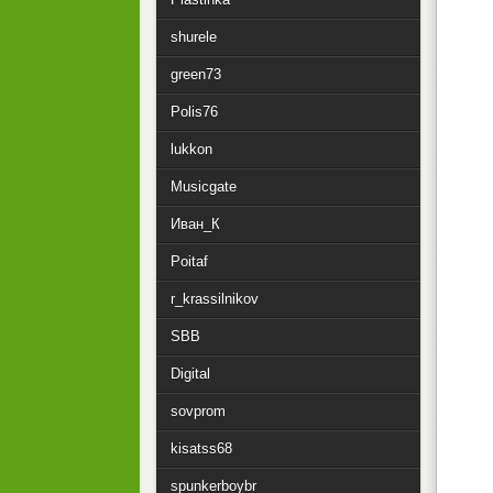
shurele
green73
Polis76
lukkon
Musicgate
Иван_К
Poitaf
r_krassilnikov
SBB
Digital
sovprom
kisatss68
spunkerboybr