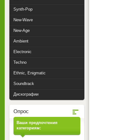
Synth-Pop
New-Wave
New-Age
Ambient
Electronic
Techno
Ethnic, Enigmatic
Soundtrack
Дискографии
Опрос
Ваши предпочтения
категориям: