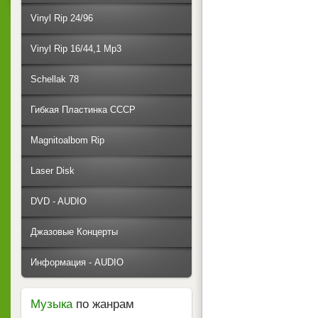
Vinyl Rip 24/96
Vinyl Rip 16/44,1 Mp3
Schellak 78
Гибкая Пластинка СССР
Magnitoalbom Rip
Laser Disk
DVD - AUDIO
Джазовые Концерты
Информация - AUDIO
Музыка
по жанрам