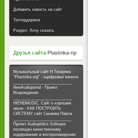
Добавить новость на сайт
Техподдержка
Раздел: Хочу сказать
Друзья сайта
Plastinka-rip
Музыкальный сайт Н.Токарева
"Plastinka.org" - оцифровки винила
___________________________
NewAudioportal - Проект
Возрождения
___________________________
HIENDMUSIC. Сайт о хорошем
звуке - КАК ПОСТРОИТЬ
СИСТЕМУ сайт Санаева Павла
___________________________
Проект Audiophile's Software
посвящен качественному
кодированию и воспроизведению