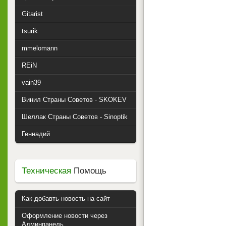
Gitarist
tsurik
mmelomann
REiN
vain39
Винил Страны Советов - SKOKEV
Шеллак Страны Советов - Sinoptik
Геннадий
Техническая
Помощь
Как добавть новость на сайт
Оформление новости через
Админпанель