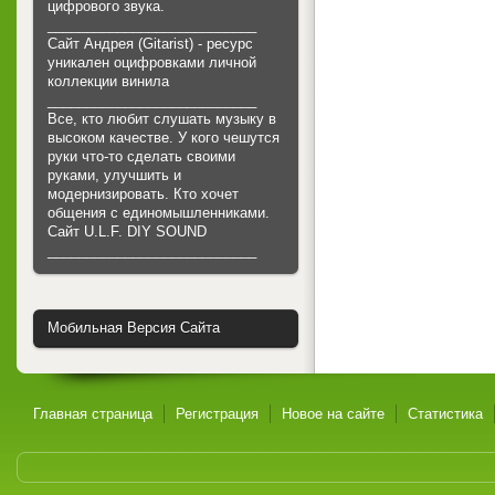
цифрового звука.
___________________________
Сайт Андрея (Gitarist) - ресурс
уникален оцифровками личной
коллекции винила
___________________________
Все, кто любит слушать музыку в
высоком качестве. У кого чешутся
руки что-то сделать своими
руками, улучшить и
модернизировать. Кто хочет
общения с единомышленниками.
Cайт U.L.F. DIY SOUND
___________________________
Мобильная Версия Сайта
Главная страница
Регистрация
Новое на сайте
Статистика