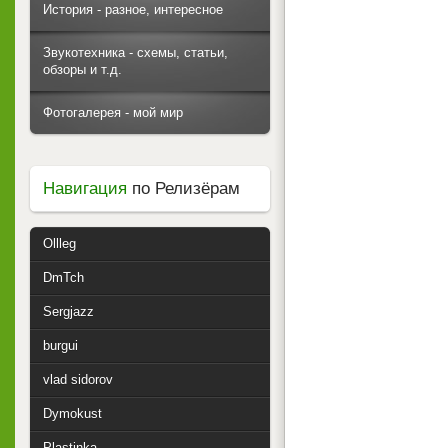
История - разное, интересное
Звукотехника - схемы, статьи,
обзоры и т.д.
Фотогалерея - мой мир
Навигация
по Релизёрам
Ollleg
DmTch
Sergjazz
burgui
vlad sidorov
Dymokust
Plastinka