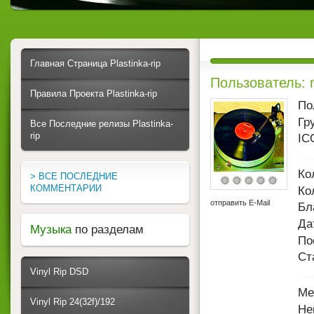
Главная Страница Plastinka-rip
Пользователь: m
Правила Проекта Plastinka-rip
По
Гр
Все Последние релизы Plastinka-
rip
IC
Ко
> ВСЕ ПОСЛЕДНИЕ
КОММЕНТАРИИ
Ко
отправить E-Mail
Бл
Да
Музыка
по разделам
По
Ст
Vinyl Rip DSD
Ме
Vinyl Rip 24(32f)/192
Не