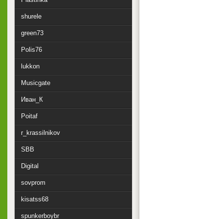
shurele
green73
Polis76
lukkon
Musicgate
Иван_К
Poitaf
r_krassilnikov
SBB
Digital
sovprom
kisatss68
spunkerboybr