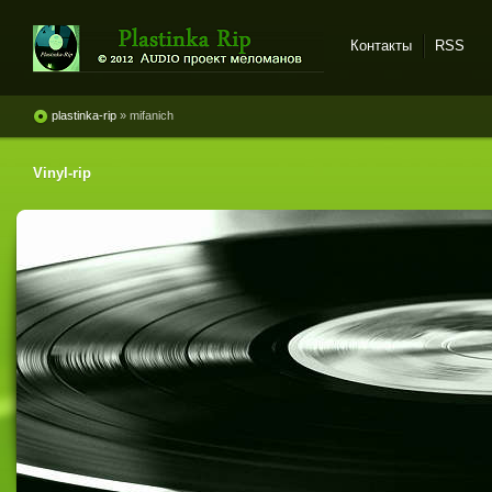
Контакты
RSS
Plastinka rip - оцифровки
винила и магнитоальбомов
plastinka-rip
» mifanich
Vinyl-rip