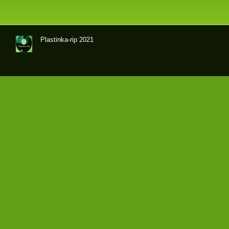
Plastinka-rip 2021
Оци
фр
овк
и
гра
мпл
аст
ино
к и
маг
нит
оал
ьбо
мов
кач
ест