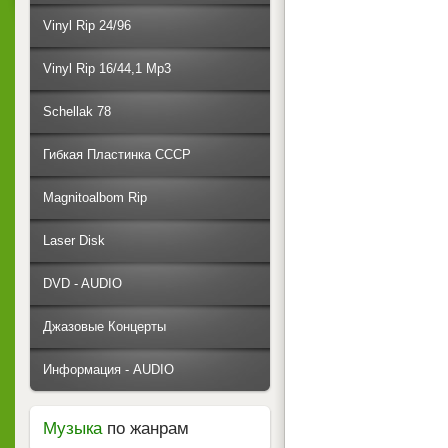
Vinyl Rip 24/96
Vinyl Rip 16/44,1 Mp3
Schellak 78
Гибкая Пластинка СССР
Magnitoalbom Rip
Laser Disk
DVD - AUDIO
Джазовые Концерты
Информация - AUDIO
Музыка
по жанрам