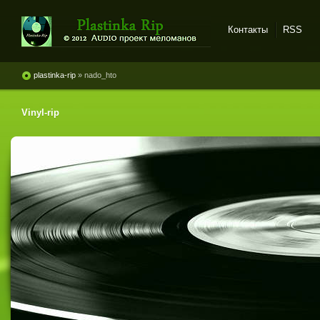
Контакты
RSS
Plastinka rip - оцифровки
винила и магнитоальбомов
plastinka-rip
» nado_hto
Vinyl-rip