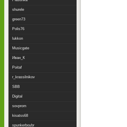
shurele
green73
Polis76
lukkon
Musicgate
Иван_К
Poitaf
r_krassilnikov
SBB
Digital
sovprom
kisatss68
spunkerboybr