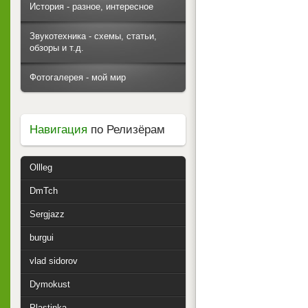
История - разное, интересное
Звукотехника - схемы, статьи,
обзоры и т.д.
Фотогалерея - мой мир
Навигация
по Релизёрам
Ollleg
DmTch
Sergjazz
burgui
vlad sidorov
Dymokust
Plastinka