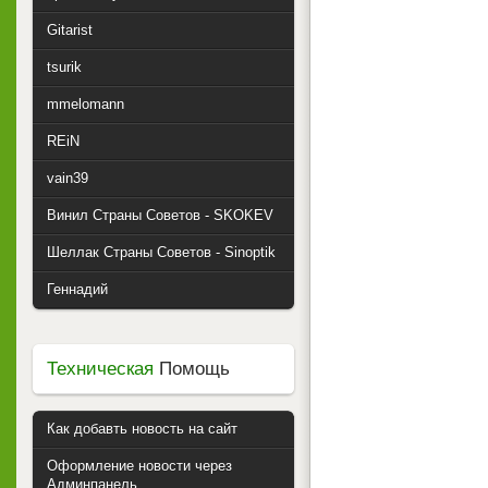
Gitarist
tsurik
mmelomann
REiN
vain39
Винил Страны Советов - SKOKEV
Шеллак Страны Советов - Sinoptik
Геннадий
Техническая
Помощь
Как добавть новость на сайт
Оформление новости через
Админпанель