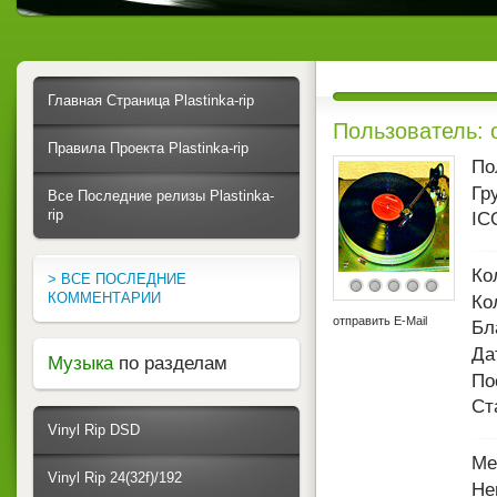
Главная Страница Plastinka-rip
Пользователь: 
Правила Проекта Plastinka-rip
По
Гр
Все Последние релизы Plastinka-
rip
IC
Ко
> ВСЕ ПОСЛЕДНИЕ
КОММЕНТАРИИ
Ко
отправить E-Mail
Бл
Да
Музыка
по разделам
По
Ст
Vinyl Rip DSD
Ме
Vinyl Rip 24(32f)/192
Не