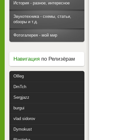
История - разное, интересное
Звукотехника - схемы, статьи,
обзоры и т.д.
Фотогалерея - мой мир
Навигация
по Релизёрам
Ollleg
DmTch
Sergjazz
burgui
vlad sidorov
Dymokust
Plastinka