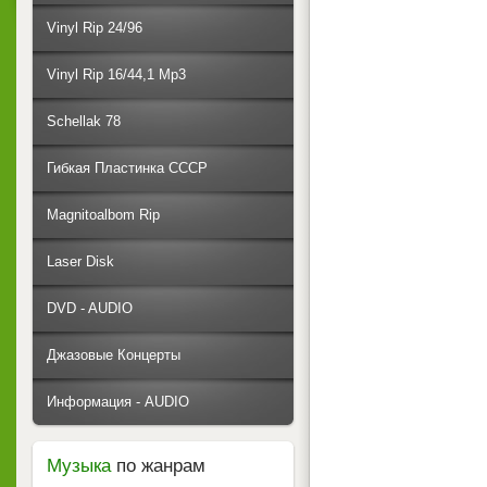
Vinyl Rip 24/96
Vinyl Rip 16/44,1 Mp3
Schellak 78
Гибкая Пластинка СССР
Magnitoalbom Rip
Laser Disk
DVD - AUDIO
Джазовые Концерты
Информация - AUDIO
Музыка
по жанрам