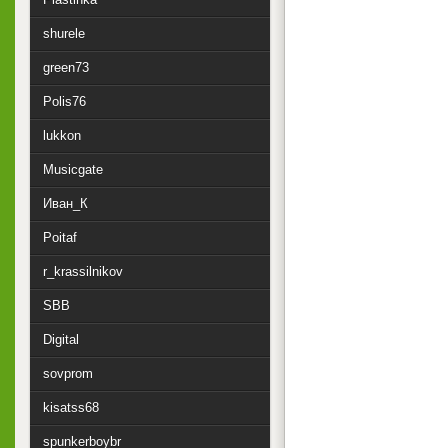
shurele
green73
Polis76
lukkon
Musicgate
Иван_К
Poitaf
r_krassilnikov
SBB
Digital
sovprom
kisatss68
spunkerboybr