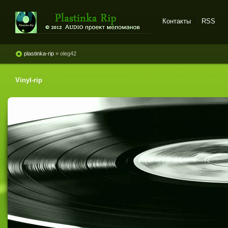
Контакты
RSS
Plastinka rip - оцифровки
винила и магнитоальбомов
plastinka-rip
» oleg42
Vinyl-rip