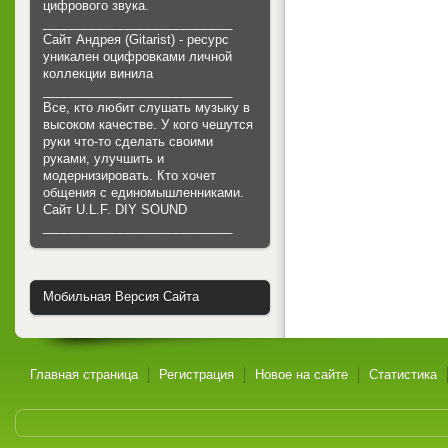
цифрового звука.
___________________________
Сайт Андрея (Gitarist) - ресурс
уникален оцифровками личной
коллекции винила
___________________________
Все, кто любит слушать музыку в
высоком качестве. У кого чешутся
руки что-то сделать своими
руками, улучшить и
модернизировать. Кто хочет
общения с единомышленниками.
Cайт U.L.F. DIY SOUND
___________________________
Мобильная Версия Сайта
Главная страница
Регистрация
Новое на сайте
Статистика