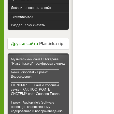
Добавить новость на сайт
Техподдержка
Раздел: Хочу сказать
Друзья сайта
Plastinka-rip
Музыкальный сайт Н.Токарева
"Plastinka.org" - оцифровки винила
___________________________
NewAudioportal - Проект
Возрождения
___________________________
HIENDMUSIC. Сайт о хорошем
звуке - КАК ПОСТРОИТЬ
СИСТЕМУ сайт Санаева Павла
___________________________
Проект Audiophile's Software
посвящен качественному
кодированию и воспроизведению