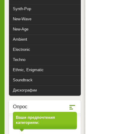
Synth-Pop
New-Wave
New-Age
Ambient
Electronic
Techno
Ethnic, Enigmatic
Soundtrack
Дискографии
Опрос
Ваши предпочтения
категориям: