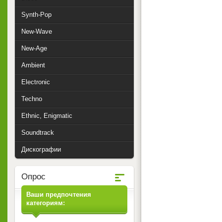
Synth-Pop
New-Wave
New-Age
Ambient
Electronic
Techno
Ethnic, Enigmatic
Soundtrack
Дискографии
Опрос
Ваши предпочтения
категориям: