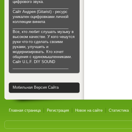
цифрового звука.
___________________________
Сайт Андрея (Gitarist) - ресурс
уникален оцифровками личной
коллекции винила
___________________________
Все, кто любит слушать музыку в
высоком качестве. У кого чешутся
руки что-то сделать своими
руками, улучшить и
модернизировать. Кто хочет
общения с единомышленниками.
Cайт U.L.F. DIY SOUND
___________________________
Мобильная Версия Сайта
Главная страница
Регистрация
Новое на сайте
Статистика