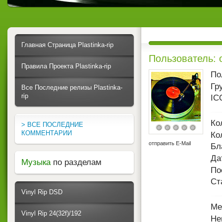
Главная Страница Plastinka-rip
Пользователь: 
Правила Проекта Plastinka-rip
По
Гр
Все Последние релизы Plastinka-
rip
IC
Ко
> ВСЕ ПОСЛЕДНИЕ
КОММЕНТАРИИ
Ко
отправить E-Mail
Бл
Да
Музыка
по разделам
По
Ст
Vinyl Rip DSD
Ме
Vinyl Rip 24(32f)/192
Не