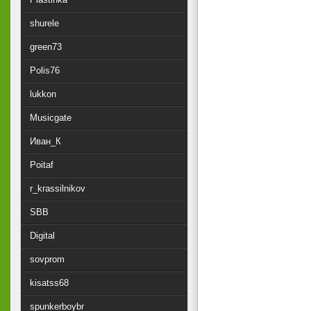
shurele
green73
Polis76
lukkon
Musicgate
Иван_К
Poitaf
r_krassilnikov
SBB
Digital
sovprom
kisatss68
spunkerboybr