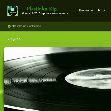
Контакты
RSS
Plastinka rip - оцифровки
винила и магнитоальбомов
plastinka-rip
» oplombee
Vinyl-rip