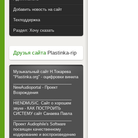
Добавить новость на сайт
Техподдержка
Раздел: Хочу сказать
Друзья сайта
Plastinka-rip
Музыкальный сайт Н.Токарева
"Plastinka.org" - оцифровки винила
___________________________
NewAudioportal - Проект
Возрождения
___________________________
HIENDMUSIC. Сайт о хорошем
звуке - КАК ПОСТРОИТЬ
СИСТЕМУ сайт Санаева Павла
___________________________
Проект Audiophile's Software
посвящен качественному
кодированию и воспроизведению