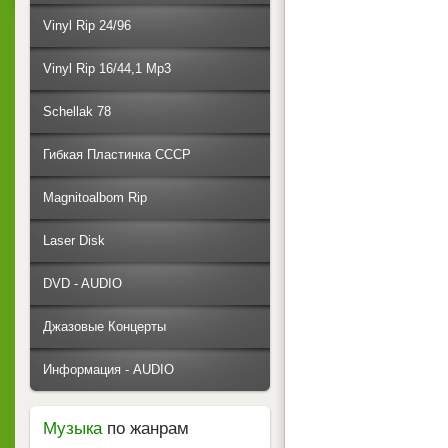
Vinyl Rip 24/96
Vinyl Rip 16/44,1 Mp3
Schellak 78
Гибкая Пластинка СССР
Magnitoalbom Rip
Laser Disk
DVD - AUDIO
Джазовые Концерты
Информация - AUDIO
Музыка
по жанрам