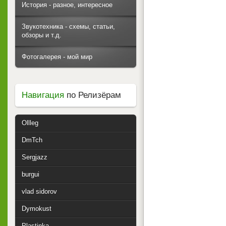
История - разное, интересное
Звукотехника - схемы, статьи,
обзоры и т.д.
Фотогалерея - мой мир
Навигация
по Релизёрам
Ollleg
DmTch
Sergjazz
burgui
vlad sidorov
Dymokust
Plastinka