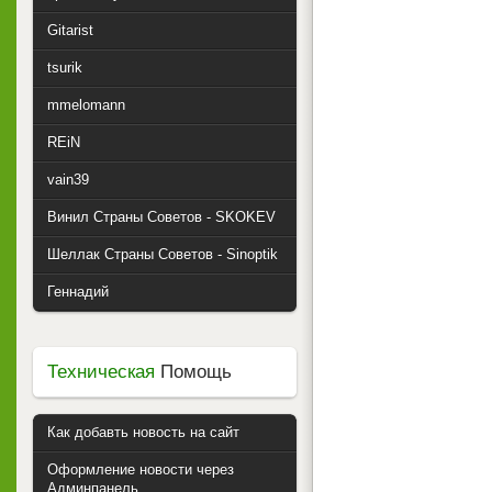
Gitarist
tsurik
mmelomann
REiN
vain39
Винил Страны Советов - SKOKEV
Шеллак Страны Советов - Sinoptik
Геннадий
Техническая
Помощь
Как добавть новость на сайт
Оформление новости через
Админпанель