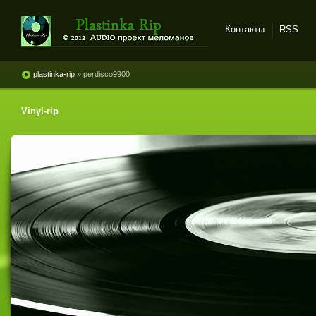
Контакты
RSS
Plastinka rip - оцифровки
винила и магнитоальбомов
plastinka-rip
» perdisco9900
Vinyl-rip