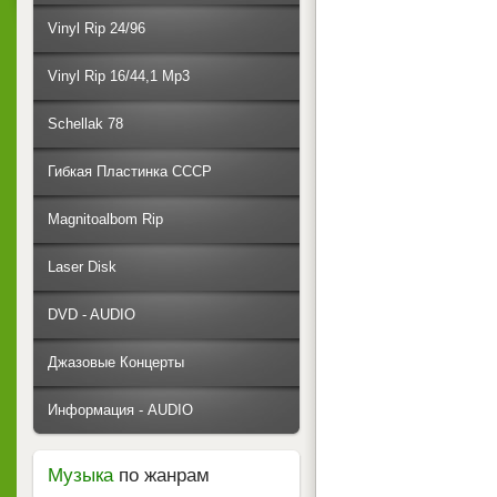
Vinyl Rip 24/96
Vinyl Rip 16/44,1 Mp3
Schellak 78
Гибкая Пластинка СССР
Magnitoalbom Rip
Laser Disk
DVD - AUDIO
Джазовые Концерты
Информация - AUDIO
Музыка
по жанрам