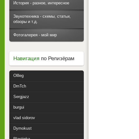
История - разное, интересное
Звукотехника - схемы, статьи,
обзоры и т.д.
Фотогалерея - мой мир
Навигация
по Релизёрам
Ollleg
DmTch
Sergjazz
burgui
vlad sidorov
Dymokust
Plastinka