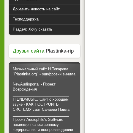
Добавить новость на сайт
Техподдержка
Раздел: Хочу сказать
Друзья сайта
Plastinka-rip
Музыкальный сайт Н.Токарева
"Plastinka.org" - оцифровки винила
___________________________
NewAudioportal - Проект
Возрождения
___________________________
HIENDMUSIC. Сайт о хорошем
звуке - КАК ПОСТРОИТЬ
СИСТЕМУ сайт Санаева Павла
___________________________
Проект Audiophile's Software
посвящен качественному
кодированию и воспроизведению