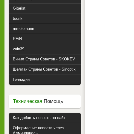
Gitarist
tsurik
mmelomann
REiN
vain39
Винил Страны Советов - SKOKEV
Шеллак Страны Советов - Sinoptik
Геннадий
Техническая
Помощь
Как добавть новость на сайт
Оформление новости через
Админпанель