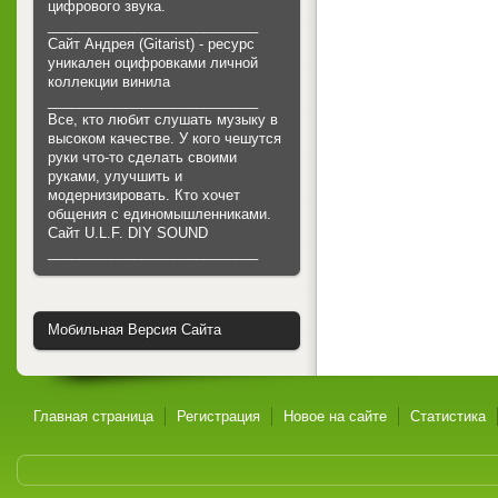
цифрового звука.
___________________________
Сайт Андрея (Gitarist) - ресурс
уникален оцифровками личной
коллекции винила
___________________________
Все, кто любит слушать музыку в
высоком качестве. У кого чешутся
руки что-то сделать своими
руками, улучшить и
модернизировать. Кто хочет
общения с единомышленниками.
Cайт U.L.F. DIY SOUND
___________________________
Мобильная Версия Сайта
Главная страница
Регистрация
Новое на сайте
Статистика