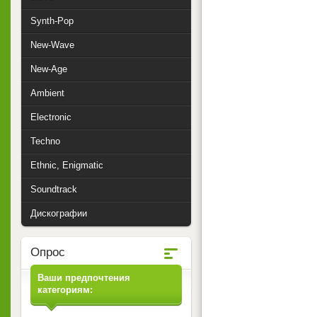
Synth-Pop
New-Wave
New-Age
Ambient
Electronic
Techno
Ethnic, Enigmatic
Soundtrack
Дискографии
Опрос
Ваши предпочтения
категориям: