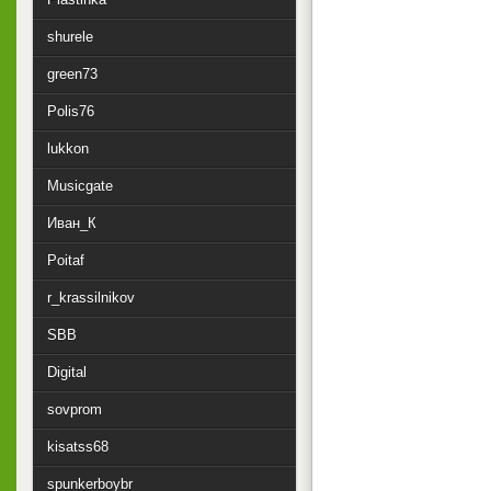
shurele
green73
Polis76
lukkon
Musicgate
Иван_К
Poitaf
r_krassilnikov
SBB
Digital
sovprom
kisatss68
spunkerboybr