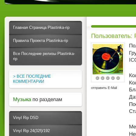
Главная Страница Plastinka-rip
Пользователь: 
Правила Проекта Plastinka-rip
По
Гр
Все Последние релизы Plastinka-
rip
IC
Ко
> ВСЕ ПОСЛЕДНИЕ
КОММЕНТАРИИ
Ко
отправить E-Mail
Бл
Да
Музыка
по разделам
По
Ст
Vinyl Rip DSD
Ме
Vinyl Rip 24(32f)/192
Не