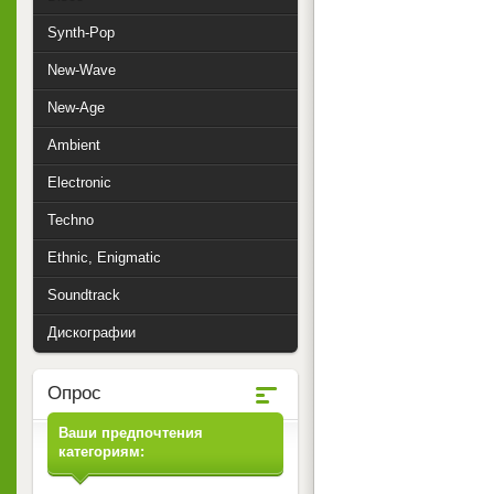
Synth-Pop
New-Wave
New-Age
Ambient
Electronic
Techno
Ethnic, Enigmatic
Soundtrack
Дискографии
Опрос
Ваши предпочтения
категориям: