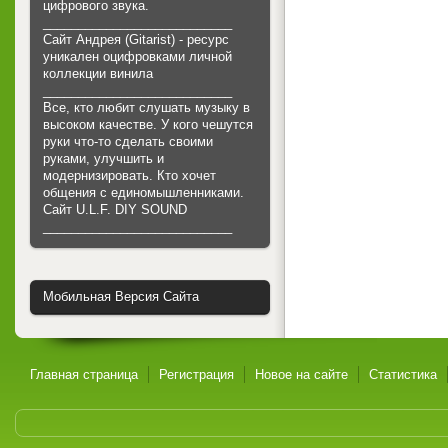
цифрового звука.
___________________________
Сайт Андрея (Gitarist) - ресурс
уникален оцифровками личной
коллекции винила
___________________________
Все, кто любит слушать музыку в
высоком качестве. У кого чешутся
руки что-то сделать своими
руками, улучшить и
модернизировать. Кто хочет
общения с единомышленниками.
Cайт U.L.F. DIY SOUND
___________________________
Мобильная Версия Сайта
Главная страница
Регистрация
Новое на сайте
Статистика