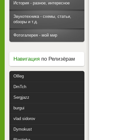
История - разное, интересное
Звукотехника - схемы, статьи,
обзоры и т.д.
Фотогалерея - мой мир
Навигация
по Релизёрам
Ollleg
DmTch
Sergjazz
burgui
vlad sidorov
Dymokust
Plastinka