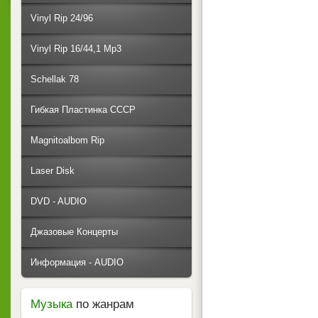
Vinyl Rip 24/96
Vinyl Rip 16/44,1 Mp3
Schellak 78
Гибкая Пластинка СССР
Magnitoalbom Rip
Laser Disk
DVD - AUDIO
Джазовые Концерты
Информация - AUDIO
Музыка
по жанрам