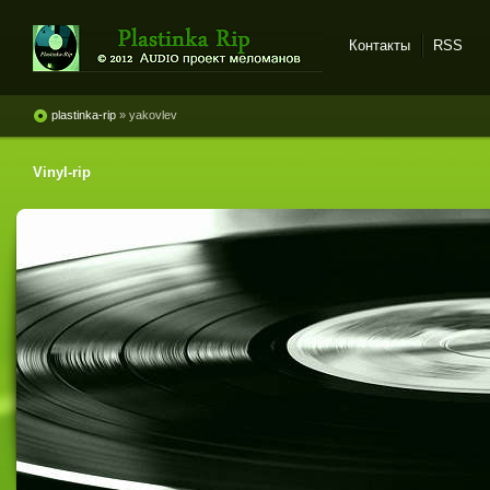
Контакты
RSS
Plastinka rip - оцифровки
винила и магнитоальбомов
plastinka-rip
» yakovlev
Vinyl-rip