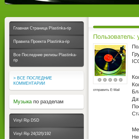
Главная Страница Plastinka-rip
Пользователь: 
Правила Проекта Plastinka-rip
По
Гр
Все Последние релизы Plastinka-
rip
IC
Ко
> ВСЕ ПОСЛЕДНИЕ
КОММЕНТАРИИ
Ко
отправить E-Mail
Бл
Да
Музыка
по разделам
По
Ст
Vinyl Rip DSD
Ме
Vinyl Rip 24(32f)/192
Не