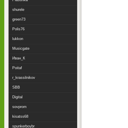
shurele
green73
Polis76
lukkon
Musicgate
Иван_К
Poitaf
r_krassilnikov
SBB
Digital
sovprom
kisatss68
spunkerboybr