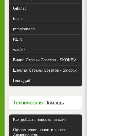
Gitarist
tsurik
mmelomann
REiN
vain39
Винил Страны Советов - SKOKEV
Шеллак Страны Советов - Sinoptik
Геннадий
Техническая
Помощь
Как добавть новость на сайт
Оформление новости через
Админпанель