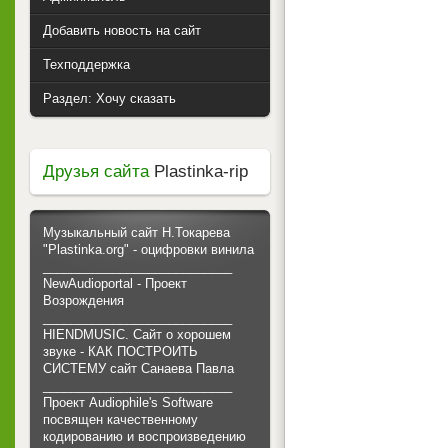
Добавить новость на сайт
Техподдержка
Раздел: Хочу сказать
Друзья сайта
Plastinka-rip
Музыкальный сайт Н.Токарева
"Plastinka.org" - оцифровки винила
___________________________
NewAudioportal - Проект
Возрождения
___________________________
HIENDMUSIC. Сайт о хорошем
звуке - КАК ПОСТРОИТЬ
СИСТЕМУ сайт Санаева Павла
___________________________
Проект Audiophile's Software
посвящен качественному
кодированию и воспроизведению