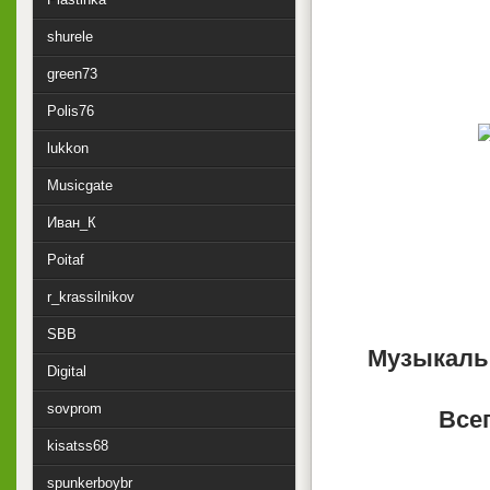
shurele
green73
Polis76
lukkon
Musicgate
Иван_К
Poitaf
r_krassilnikov
SBB
Музыкаль
Digital
sovprom
Всег
kisatss68
spunkerboybr