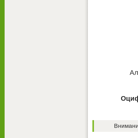
Ал
Оциф
Внимание