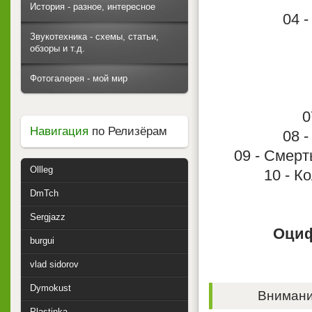
История - разное, интересное
04 -
Звукотехника - схемы, статьи,
обзоры и т.д.
Фотогалерея - мой мир
0
Навигация
по Релизёрам
08 
09 - Смерт
Ollleg
10 - К
DmTch
Sergjazz
Оциф
burgui
vlad sidorov
Dymokust
Внимание
Plastinka