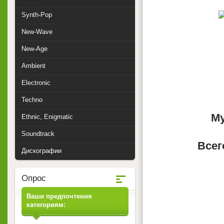
Synth-Pop
New-Wave
New-Age
Ambient
Electronic
Techno
Му
Ethnic, Enigmatic
Soundtrack
Всег
Дискографии
Опрос
Ваши предпочтения
категориям: