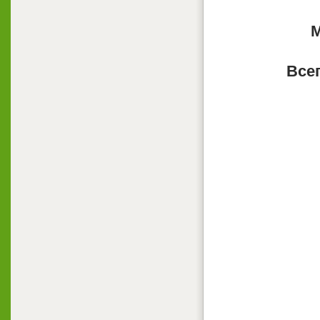
М
Всег