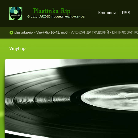
Контакты
RSS
Plastinka rip - оцифровки
винила и магнитоальбомов
plastinka-rip
»
Vinyl-Rip 16-41, mp3
» АЛЕКСАНДР ГРАДСКИЙ - ВИНИЛОВАЯ КО
Vinyl-rip