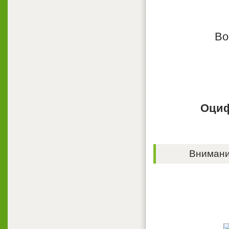
Во
Оциф
Внимание