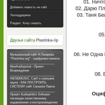
01. Ничт
Добавить новость на сайт
02. Дарю Пла
03. Таня Бе
Техподдержка
Раздел: Хочу сказать
05
Друзья сайта
Plastinka-rip
06. Не Одна 
Музыкальный сайт Н.Токарева
"Plastinka.org" - оцифровки винила
___________________________
NewAudioportal - Проект
Возрождения
08. 
___________________________
HIENDMUSIC. Сайт о хорошем
звуке - КАК ПОСТРОИТЬ
СИСТЕМУ сайт Санаева Павла
___________________________
Оциф
Проект Audiophile's Software
посвящен качественному
кодированию и воспроизведению