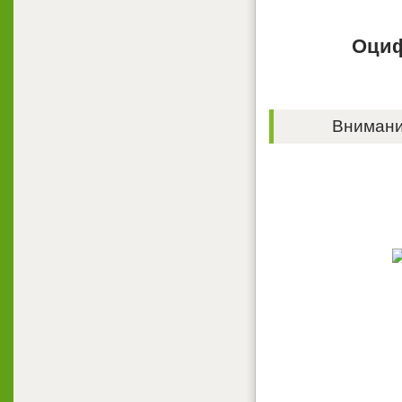
Оциф
Внимание