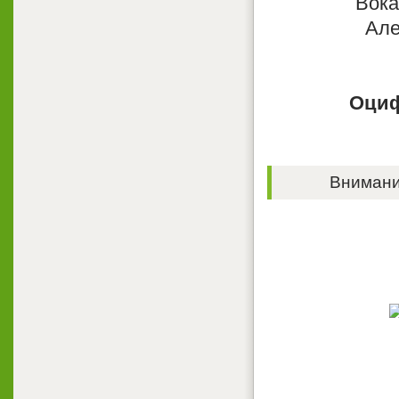
Вока
Але
Оциф
Внимание