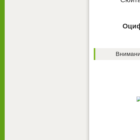
Оциф
Внимание