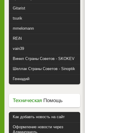
Gitarist
tsurik
mmelomann
REiN
vain39
Винил Страны Советов - SKOKEV
Шеллак Страны Советов - Sinoptik
Геннадий
Техническая
Помощь
Как добавть новость на сайт
Оформление новости через
Админпанель