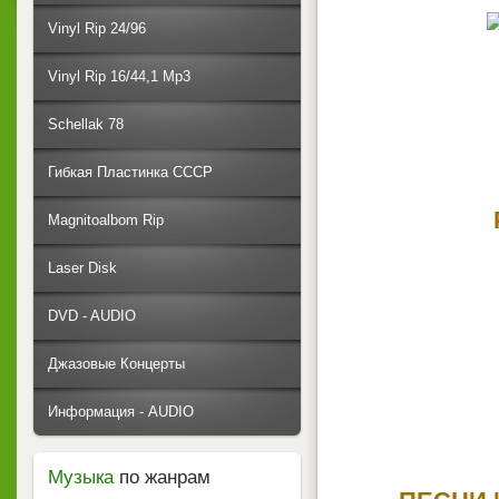
Vinyl Rip 24/96
Vinyl Rip 16/44,1 Mp3
Schellak 78
Гибкая Пластинка СССР
Magnitoalbom Rip
Laser Disk
DVD - AUDIO
Джазовые Концерты
Информация - AUDIO
Музыка
по жанрам