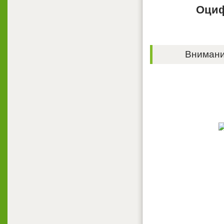
Оциф
Внимание