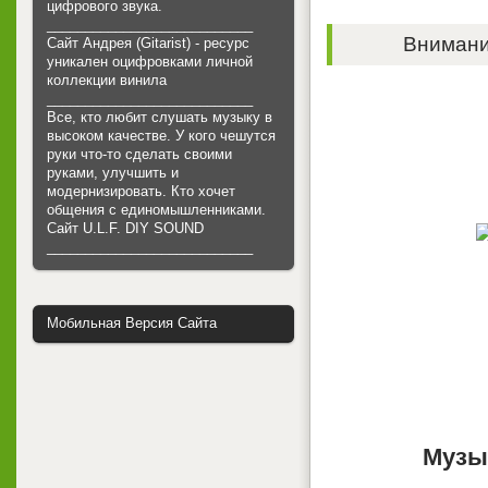
цифрового звука.
___________________________
Внимание
Сайт Андрея (Gitarist) - ресурс
уникален оцифровками личной
коллекции винила
___________________________
Все, кто любит слушать музыку в
высоком качестве. У кого чешутся
руки что-то сделать своими
руками, улучшить и
модернизировать. Кто хочет
общения с единомышленниками.
Cайт U.L.F. DIY SOUND
___________________________
Мобильная Версия Сайта
Музы