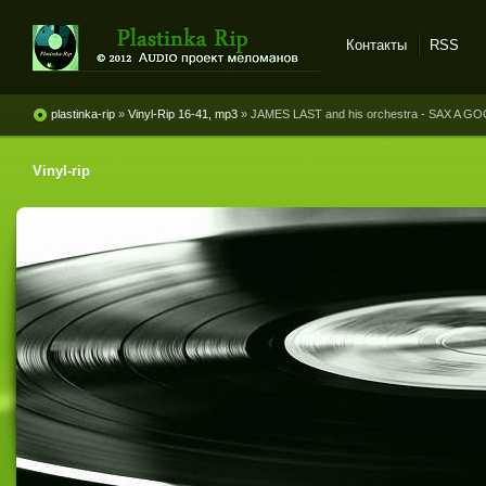
Контакты
RSS
Plastinka rip - оцифровки
винила и магнитоальбомов
plastinka-rip
»
Vinyl-Rip 16-41, mp3
» JAMES LAST and his orchestra - SAX A G
Vinyl-rip