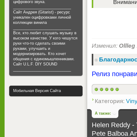
Внимание
цифрового звука.
___________________________
Сайт Андрея (Gitarist) - ресурс
уникален оцифровками личной
коллекции винила
___________________________
Все, кто любит слушать музыку в
высоком качестве. У кого чешутся
руки что-то сделать своими
Изменил:
Ollleg
руками, улучшить и
модернизировать. Кто хочет
Благодарнос
общения с единомышленниками.
Cайт U.L.F. DIY SOUND
___________________________
Релиз понрави
Мобильная Версия Сайта
Категория:
Viny
А также:
Helen Reddy - 
Pete Balboa An