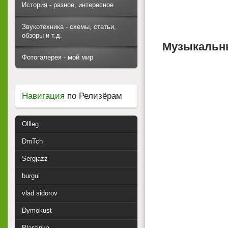
История - разное, интересное
Звукотехника - схемы, статьи,
обзоры и т.д.
Музыкальны
Фотогалерея - мой мир
Навигация
по Релизёрам
Ollleg
DmTch
Sergjazz
burgui
vlad sidorov
Dymokust
Plastinka