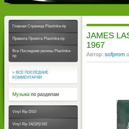
Главная Страница Plastinka-rip
JAMES LAS
Правила Проекта Plastinka-rip
1967
Все Последние релизы Plastinka-
Автор:
sofprom
rip
> ВСЕ ПОСЛЕДНИЕ
КОММЕНТАРИИ
Музыка
по разделам
Vinyl Rip DSD
Vinyl Rip 24(32f)/192