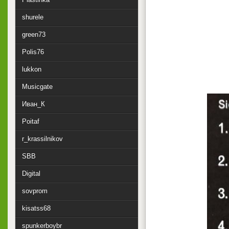
shurele
green73
Polis76
lukkon
Musicgate
Иван_К
Poitaf
r_krassilnikov
SBB
Digital
sovprom
kisatss68
spunkerboybr