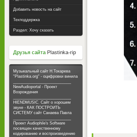
Добавить новость на сайт
Техподдержка
Раздел: Хочу сказать
Друзья сайта
Plastinka-rip
Музыкальный сайт Н.Токарева
"Plastinka.org" - оцифровки винила
___________________________
NewAudioportal - Проект
Возрождения
___________________________
HIENDMUSIC. Сайт о хорошем
звуке - КАК ПОСТРОИТЬ
СИСТЕМУ сайт Санаева Павла
___________________________
Проект Audiophile's Software
посвящен качественному
кодированию и воспроизведению