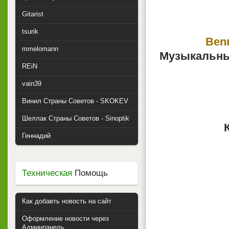
Gitarist
tsurik
Benn
mmelomann
Музыкальны
REiN
vain39
Винил Страны Советов - SKOKEV
Шеллак Страны Советов - Sinoptik
Геннадий
Техническая
Помощь
Как добавть новость на сайт
Оформление новости через
Админпанель