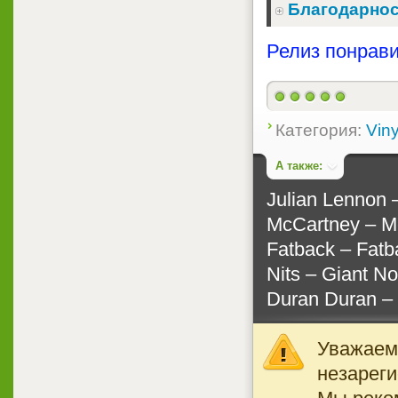
Благодарнос
Релиз понрави
Категория:
Viny
А также:
Julian Lennon ‎
McCartney ‎– 
Fatback ‎– Fatb
Nits ‎– Giant 
Duran Duran ‎
Уважаемы
незареги