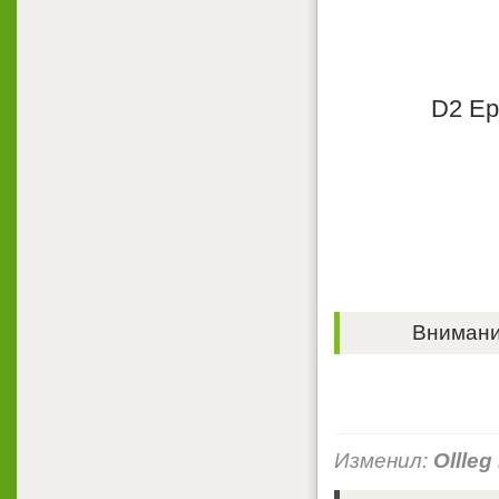
D2 Epi
Внимание
Изменил:
Ollleg