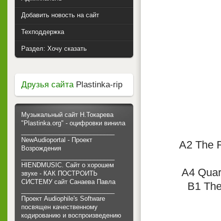
Добавить новость на сайт
Техподдержка
Раздел: Хочу сказать
Друзья сайта
Plastinka-rip
Музыкальный сайт Н.Токарева
"Plastinka.org" - оцифровки винила
___________________________
NewAudioportal - Проект
A2 The 
Возрождения
___________________________
HIENDMUSIC. Сайт о хорошем
A4 Quar
звуке - КАК ПОСТРОИТЬ
СИСТЕМУ сайт Санаева Павла
B1 The
___________________________
Проект Audiophile's Software
посвящен качественному
кодированию и воспроизведению