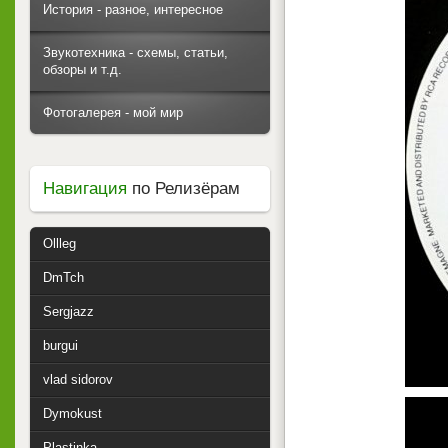
История - разное, интересное
Звукотехника - схемы, статьи,
обзоры и т.д.
Фотогалерея - мой мир
Навигация
по Релизёрам
Ollleg
DmTch
Sergjazz
burgui
vlad sidorov
Dymokust
Plastinka