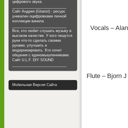
цифрового звука.
___________________________
Сайт Андрея (Gitarist) - ресурс
уникален оцифровками личной
коллекции винила
___________________________
Vocals – Alan
Все, кто любит слушать музыку в
высоком качестве. У кого чешутся
руки что-то сделать своими
руками, улучшить и
модернизировать. Кто хочет
общения с единомышленниками.
Cайт U.L.F. DIY SOUND
___________________________
Flute – Bjorn 
Мобильная Версия Сайта