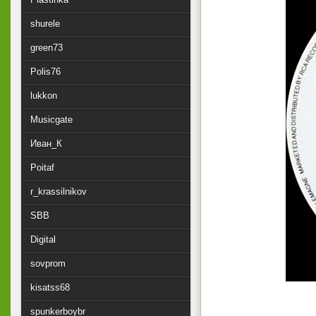
shurele
green73
Polis76
lukkon
Musicgate
Иван_К
Poitaf
r_krassilnikov
SBB
Digital
sovprom
kisatss68
spunkerboybr