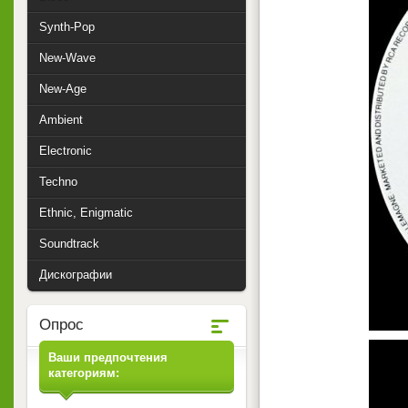
Synth-Pop
New-Wave
New-Age
Ambient
Electronic
Techno
Ethnic, Enigmatic
Soundtrack
Дискографии
Опрос
Ваши предпочтения
категориям: