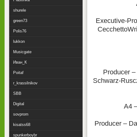
shurele
Executive-Pro
green73
CecchettoWri
Polis76
lukkon
Musicgate
Иван_К
Producer – 
Poitaf
Schwarz-Rusczy
r_krassilnikov
SBB
Digital
A4 
sovprom
Producer – Da
kisatss68
spunkerboybr