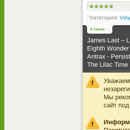
Категория:
Viny
А также:
James Last ‎– 
Eighth Wonder 
Antrax - Persis
The Lilac Time 
Уважаемы
незареги
Мы реко
сайт под
Информ