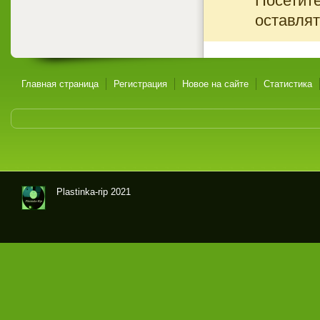
Посетите
оставлят
Главная страница
Регистрация
Новое на сайте
Статистика
Plastinka-rip 2021
Оци
фр
овк
и
гра
мпл
аст