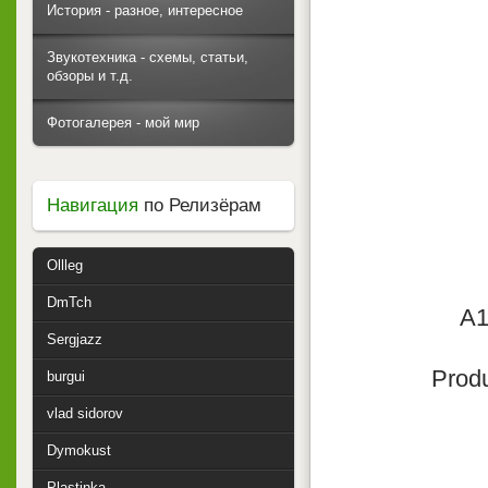
История - разное, интересное
Звукотехника - схемы, статьи,
обзоры и т.д.
Фотогалерея - мой мир
Навигация
по Релизёрам
Ollleg
DmTch
A1
Sergjazz
Produ
burgui
vlad sidorov
Dymokust
Plastinka