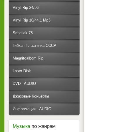
Vinyl Rip 24/96
Vinyl Rip 16/44,1 Mp3
Schellak 78
Гибкая Пластинка СССР
Magnitoalbom Rip
Laser Disk
DVD - AUDIO
Джазовые Концерты
Информация - AUDIO
Музыка
по жанрам