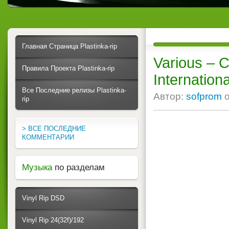
Главная Страница Plastinka-rip
Various ‎–
Правила Проекта Plastinka-rip
Internationa
Все Последние релизы Plastinka-
Автор:
sofprom
rip
> ВСЕ ПОСЛЕДНИЕ
КОММЕНТАРИИ
Музыка
по разделам
Vinyl Rip DSD
Vinyl Rip 24(32f)/192