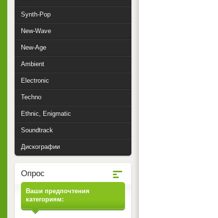
Synth-Pop
New-Wave
New-Age
Ambient
Electronic
Techno
Ethnic, Enigmatic
Soundtrack
Дискографии
Опрос
Ваши предпочтения
категориям: