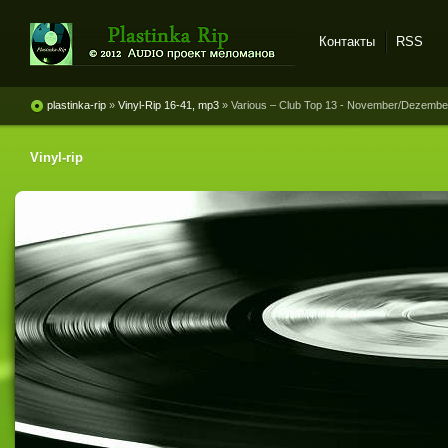
Контакты
RSS
Plastinka rip - оцифровки
винила и магнитоальбомов
plastinka-rip
»
Vinyl-Rip 16-41, mp3
» Various ‎– Club Top 13 - November/Dezember 
Vinyl-rip