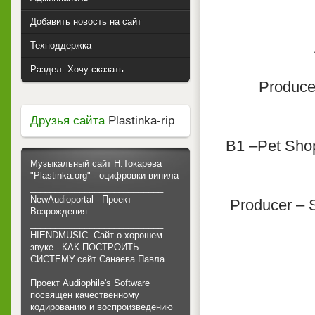
Добавить новость на сайт
Техподдержка
Раздел: Хочу сказать
Produce
Друзья сайта
Plastinka-rip
B1 –Pet Shop
Музыкальный сайт Н.Токарева
"Plastinka.org" - оцифровки винила
___________________________
NewAudioportal - Проект
Producer – 
Возрождения
___________________________
HIENDMUSIC. Сайт о хорошем
звуке - КАК ПОСТРОИТЬ
СИСТЕМУ сайт Санаева Павла
___________________________
Проект Audiophile's Software
посвящен качественному
кодированию и воспроизведению