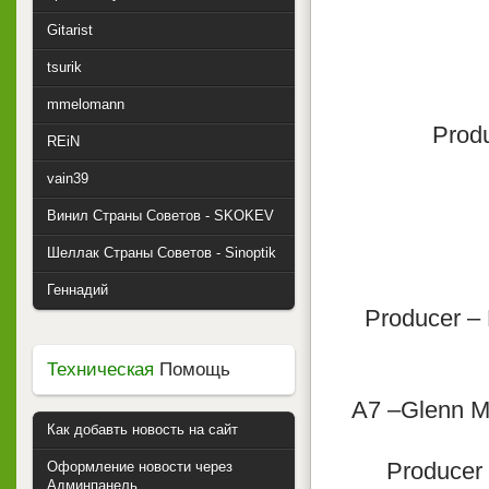
Gitarist
tsurik
mmelomann
Produ
REiN
vain39
Винил Страны Советов - SKOKEV
Шеллак Страны Советов - Sinoptik
Геннадий
Producer –
Техническая
Помощь
A7 –Glenn M
Как добавть новость на сайт
Producer 
Оформление новости через
Админпанель