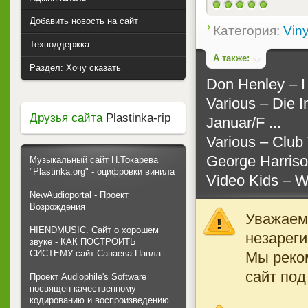
Добавить новость на сайт
Категория:
Viny
Техподдержка
А также:
Раздел: Хочу сказать
Don Henley ‎– I
Various ‎– Die 
Друзья сайта
Plastinka-rip
Januar/F ...
Various ‎– Club
George Harriso
Музыкальный сайт Н.Токарева
"Plastinka.org" - оцифровки винила
Video Kids ‎–
___________________________
NewAudioportal - Проект
Возрождения
Уважаемы
___________________________
HIENDMUSIC. Сайт о хорошем
незареги
звуке - КАК ПОСТРОИТЬ
СИСТЕМУ сайт Санаева Павла
Мы реко
___________________________
сайт под
Проект Audiophile's Software
посвящен качественному
кодированию и воспроизведению