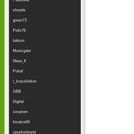
shurele
green73
Polis76
lukkon
Musicgate
Иван_К
Poitaf
r_krassilnikov
SBB
Digital
sovprom
kisatss68
spunkerboybr