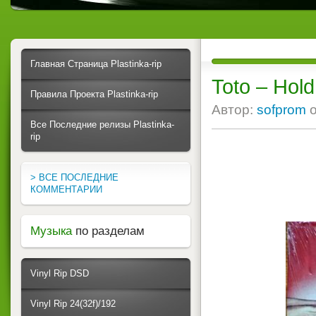
Главная Страница Plastinka-rip
Toto ‎– Hol
Правила Проекта Plastinka-rip
Автор:
sofprom
Все Последние релизы Plastinka-
rip
> ВСЕ ПОСЛЕДНИЕ
КОММЕНТАРИИ
Музыка
по разделам
Vinyl Rip DSD
Vinyl Rip 24(32f)/192