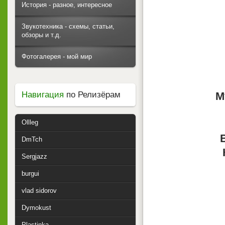
История - разное, интересное
Звукотехника - схемы, статьи,
обзоры и т.д.
Фотогалерея - мой мир
Навигация
по Релизёрам
М
Ollleg
DmTch
Sergjazz
burgui
vlad sidorov
Dymokust
Plastinka