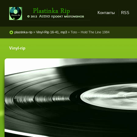
Контакты
RSS
Plastinka rip - оцифровки
винила и магнитоальбомов
plastinka-rip
»
Vinyl-Rip 16-41, mp3
» Toto ‎– Hold The Line 1984
Vinyl-rip