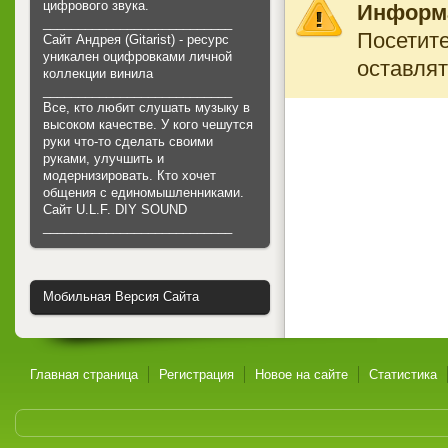
цифрового звука.
Информ
___________________________
Посетите
Сайт Андрея (Gitarist) - ресурс
уникален оцифровками личной
оставлят
коллекции винила
___________________________
Все, кто любит слушать музыку в
высоком качестве. У кого чешутся
руки что-то сделать своими
руками, улучшить и
модернизировать. Кто хочет
общения с единомышленниками.
Cайт U.L.F. DIY SOUND
___________________________
Мобильная Версия Сайта
Главная страница
Регистрация
Новое на сайте
Статистика