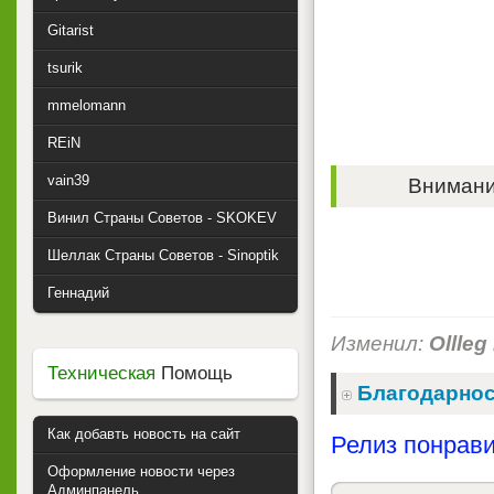
Gitarist
tsurik
mmelomann
REiN
vain39
Внимание
Винил Страны Советов - SKOKEV
Шеллак Страны Советов - Sinoptik
Геннадий
Изменил:
Ollleg
Техническая
Помощь
Благодарнос
Как добавть новость на сайт
Релиз понрави
Оформление новости через
Админпанель