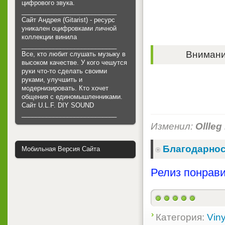
цифрового звука.
___________________________
Сайт Андрея (Gitarist) - ресурс
уникален оцифровками личной
коллекции винила
___________________________
Внимание
Все, кто любит слушать музыку в
высоком качестве. У кого чешутся
руки что-то сделать своими
руками, улучшить и
модернизировать. Кто хочет
общения с единомышленниками.
Cайт U.L.F. DIY SOUND
___________________________
Изменил:
Ollleg
Благодарнос
Мобильная Версия Сайта
Релиз понрави
Категория:
Viny