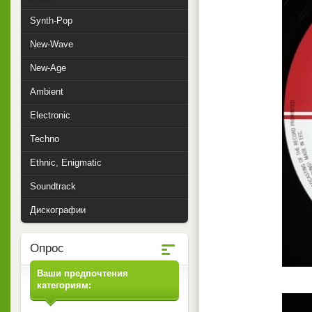
Synth-Pop
New-Wave
New-Age
Ambient
Electronic
Techno
Ethnic, Enigmatic
Soundtrack
Дискографии
Опрос
Ваши предпочтения
категориям: