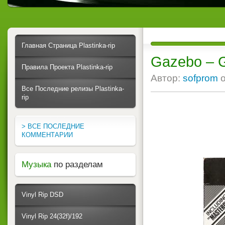
Главная Страница Plastinka-rip
Gazebo ‎– 
Правила Проекта Plastinka-rip
Автор:
sofprom
Все Последние релизы Plastinka-
rip
> ВСЕ ПОСЛЕДНИЕ
КОММЕНТАРИИ
Музыка
по разделам
Vinyl Rip DSD
Vinyl Rip 24(32f)/192