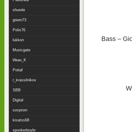
shurele
green73
Polis76
Bass – Gio
lukkon
Musicgate
Иван_К
Poitaf
r_krassilnikov
Wr
SBB
Digital
sovprom
kisatss68
spunkerboybr