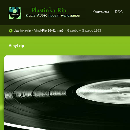
Контакты
RSS
Plastinka rip - оцифровки
винила и магнитоальбомов
plastinka-rip
»
Vinyl-Rip 16-41, mp3
» Gazebo ‎– Gazebo 1983
Vinyl-rip