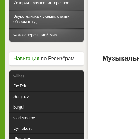
История - разное, интересное
Звукотехника - схемы, статьи,
обзоры и т.д.
Фотогалерея - мой мир
Музыкальн
Навигация
по Релизёрам
Ollleg
DmTch
Sergjazz
burgui
vlad sidorov
Dymokust
Plastinka