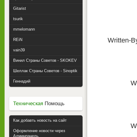
Gitarist
tsurik
mmelomann
Written-B
REiN
vain39
Винил Страны Советов - SKOKEV
Шеллак Страны Советов - Sinoptik
Геннадий
Wr
Техническая
Помощь
Как добавть новость на сайт
Wr
Оформление новости через
Админпанель