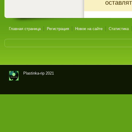
оставлят
Главная страница
Регистрация
Новое на сайте
Статистика
Plastinka-rip 2021
Оци
фр
овк
и
гра
мпл
аст
ино