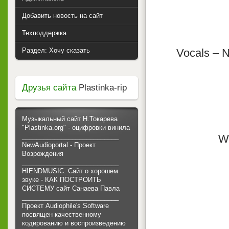
Добавить новость на сайт
Техподдержка
Раздел: Хочу сказать
Vocals – 
Друзья сайта
Plastinka-rip
Музыкальный сайт Н.Токарева
"Plastinka.org" - оцифровки винила
___________________________
Wr
NewAudioportal - Проект
Возрождения
___________________________
HIENDMUSIC. Сайт о хорошем
звуке - КАК ПОСТРОИТЬ
СИСТЕМУ сайт Санаева Павла
___________________________
Проект Audiophile's Software
посвящен качественному
кодированию и воспроизведению