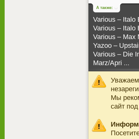
А также:
Various ‎– Ital
Various ‎– Ital
Various ‎– Max
Yazoo ‎– Upsta
Various ‎– Die 
Marz/Apri ...
Уважаемы
незареги
Мы реко
сайт под
Информ
Посетите