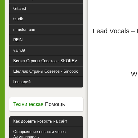
Gitarist
tsurik
mmelomann
Lead Vocals – 
REiN
vain39
Винил Страны Советов - SKOKEV
Шеллак Страны Советов - Sinoptik
Wr
Геннадий
Техническая
Помощь
Как добавть новость на сайт
Оформление новости через
Админпанель