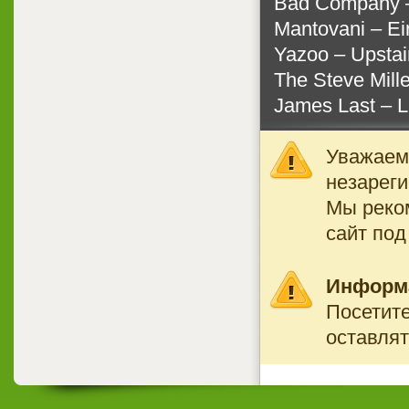
Bad Company ‎–
Mantovani ‎– Ei
Yazoo ‎– Upsta
The Steve Mill
James Last ‎– 
Уважаемы
незареги
Мы реко
сайт под
Информ
Посетите
оставлят