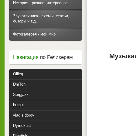
История - разное, интересное
Звукотехника - схемы, статьи,
обзоры и т.д.
Фотогалерея - мой мир
Музыкал
Навигация
по Релизёрам
Ollleg
DmTch
Sergjazz
burgui
vlad sidorov
Dymokust
Plastinka