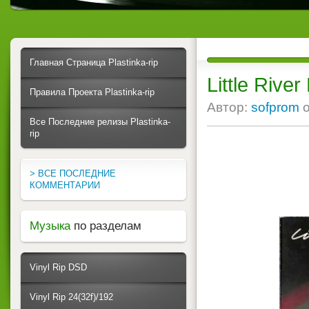
Главная Страница Plastinka-rip
Little Rive
Правила Проекта Plastinka-rip
Автор:
sofprom
Все Последние релизы Plastinka-
rip
> ВСЕ ПОСЛЕДНИЕ
КОММЕНТАРИИ
Музыка
по разделам
Vinyl Rip DSD
Vinyl Rip 24(32f)/192