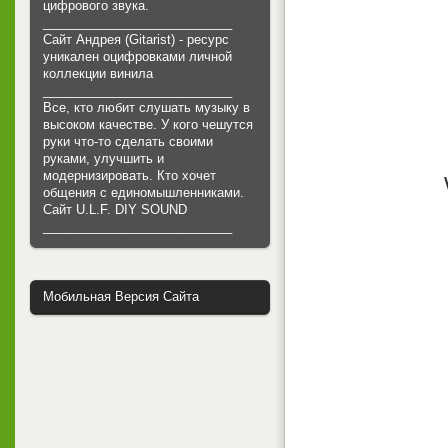
цифрового звука.
___________________________
Сайт Андрея (Gitarist) - ресурс
уникален оцифровками личной
коллекции винила
___________________________
Все, кто любит слушать музыку в
высоком качестве. У кого чешутся
руки что-то сделать своими
руками, улучшить и
модернизировать. Кто хочет
общения с единомышленниками.
Cайт U.L.F. DIY SOUND
___________________________
Мобильная Версия Сайта