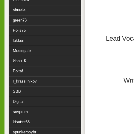
shurele
green73
Polis76
Lead Voc
lukkon
Musicgate
Иван_К
Poitaf
Wri
r_krassilnikov
SBB
Digital
sovprom
kisatss68
spunkerboybr