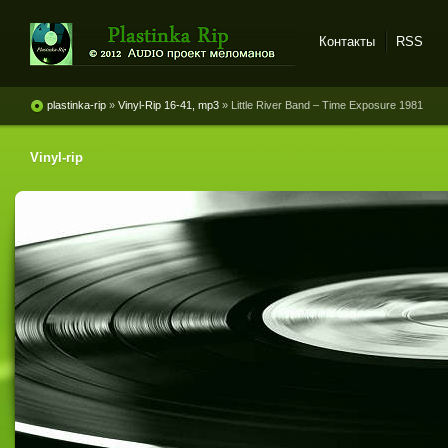
Контакты
RSS
Plastinka rip - оцифровки
винила и магнитоальбомов
plastinka-rip
»
Vinyl-Rip 16-41, mp3
» Little River Band ‎– Time Exposure 1981
Vinyl-rip