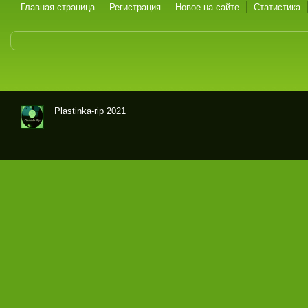
Главная страница
Регистрация
Новое на сайте
Статистика
Plastinka-rip 2021
Оци
фр
овк
и
гра
мпл
аст
ино
к и
маг
нит
оал