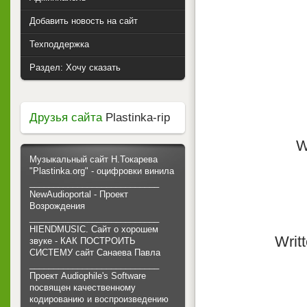
Добавить новость на сайт
Техподдержка
Раздел: Хочу сказать
Друзья сайта
Plastinka-rip
W
Музыкальный сайт Н.Токарева
"Plastinka.org" - оцифровки винила
___________________________
NewAudioportal - Проект
Возрождения
___________________________
HIENDMUSIC. Сайт о хорошем
Writ
звуке - КАК ПОСТРОИТЬ
СИСТЕМУ сайт Санаева Павла
___________________________
Проект Audiophile's Software
посвящен качественному
кодированию и воспроизведению