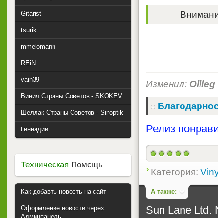
Внимание
Gitarist
tsurik
mmelomann
REiN
vain39
Изменил:
Ollleg
Винил Страны Советов - SKOKEV
Благодарнос
Шеллак Страны Советов - Sinoptik
Релиз понрави
Геннадий
Техническая
Помощь
Категория:
Viny
А также:
Как добавть новость на сайт
Sun Lane Ltd. 
Оформление новости через
Админпанель