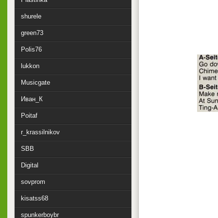
shurele
green73
Polis76
lukkon
Musicgate
Иван_К
Poitaf
r_krassilnikov
SBB
Digital
sovprom
kisatss68
spunkerboybr