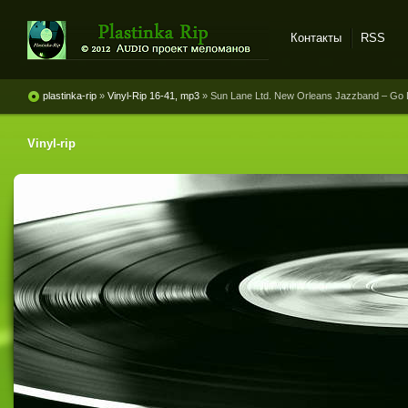
Контакты
RSS
Plastinka rip - оцифровки
винила и магнитоальбомов
plastinka-rip
»
Vinyl-Rip 16-41, mp3
» Sun Lane Ltd. New Orleans Jazzband ‎– Go
Vinyl-rip