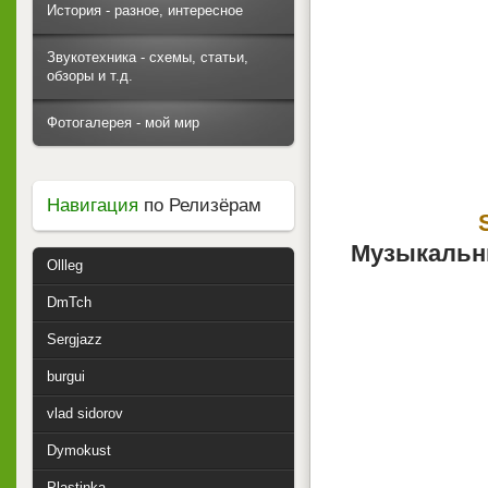
История - разное, интересное
Звукотехника - схемы, статьи,
обзоры и т.д.
Фотогалерея - мой мир
Навигация
по Релизёрам
Музыкальны
Ollleg
DmTch
Sergjazz
burgui
vlad sidorov
Dymokust
Plastinka