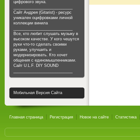
цифрового звука.
___________________________
Сайт Андрея (Gitarist) - ресурс
уникален оцифровками личной
коллекции винила
___________________________
Все, кто любит слушать музыку в
высоком качестве. У кого чешутся
руки что-то сделать своими
руками, улучшить и
модернизировать. Кто хочет
общения с единомышленниками.
Cайт U.L.F. DIY SOUND
___________________________
Мобильная Версия Сайта
Главная страница
Регистрация
Новое на сайте
Статистика