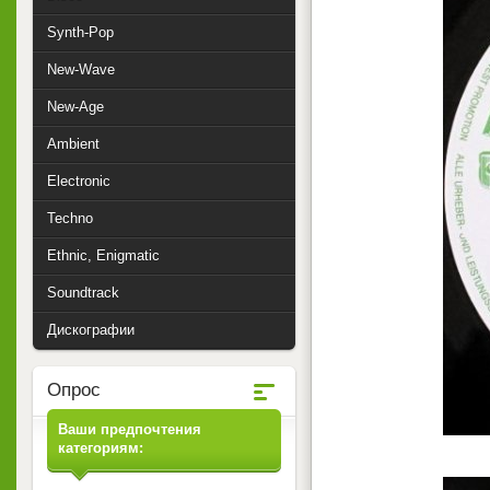
Synth-Pop
New-Wave
New-Age
Ambient
Electronic
Techno
Ethnic, Enigmatic
Soundtrack
Дискографии
Опрос
Ваши предпочтения
категориям: