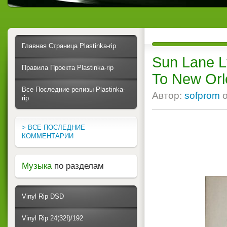
Главная Страница Plastinka-rip
Sun Lane L
Правила Проекта Plastinka-rip
To New Orl
Все Последние релизы Plastinka-
Автор:
sofprom
rip
> ВСЕ ПОСЛЕДНИЕ
КОММЕНТАРИИ
Музыка
по разделам
Vinyl Rip DSD
Vinyl Rip 24(32f)/192