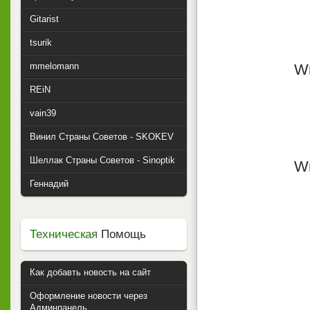
Gitarist
tsurik
mmelomann
Wr
REiN
vain39
Винил Страны Советов - SKOKEV
Шеллак Страны Советов - Sinoptik
Wr
Геннадий
Техническая
Помощь
Как добавть новость на сайт
Оформление новости через
Админпанель