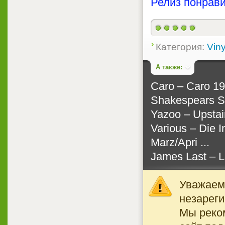
Релиз понрави
Категория:
Viny
А также:
Caro ‎– Caro 1
Shakespears Si
Yazoo ‎– Upsta
Various ‎– Die 
Marz/Apri ...
James Last ‎– 
Уважаемы
незареги
Мы реко