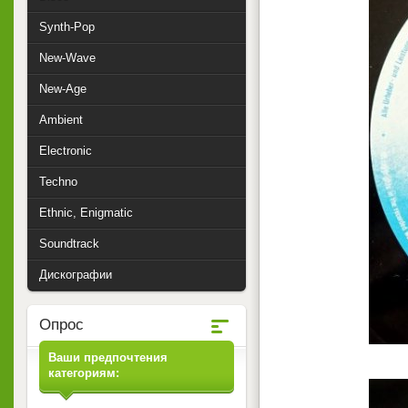
Synth-Pop
New-Wave
New-Age
Ambient
Electronic
Techno
Ethnic, Enigmatic
Soundtrack
Дискографии
Опрос
Ваши предпочтения
категориям: