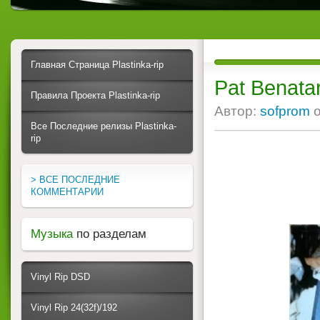
Главная Страница Plastinka-rip
Pat Benata
Правила Проекта Plastinka-rip
Автор:
sofprom
Все Последние релизы Plastinka-
rip
> ВСЕ ПОСЛЕДНИЕ
КОММЕНТАРИИ
Музыка
по разделам
Vinyl Rip DSD
Vinyl Rip 24(32f)/192