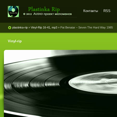
Контакты
RSS
Plastinka rip - оцифровки
винила и магнитоальбомов
plastinka-rip
»
Vinyl-Rip 16-41, mp3
» Pat Benatar ‎– Seven The Hard Way 1985
Vinyl-rip