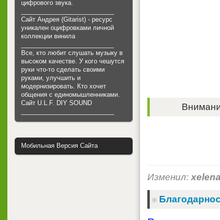
цифрового звука.
___________________________
Сайт Андрея (Gitarist) - ресурс
уникален оцифровками личной
коллекции винила
___________________________
Все, кто любит слушать музыку в
высоком качестве. У кого чешутся
руки что-то сделать своими
руками, улучшить и
модернизировать. Кто хочет
общения с единомышленниками.
Cайт U.L.F. DIY SOUND
Внимание
___________________________
Мобильная Версия Сайта
Изменил:
xelen
Благодарнос