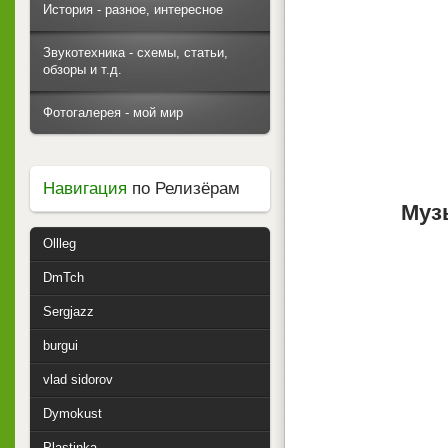
История - разное, интересное
Звукотехника - схемы, статьи,
обзоры и т.д.
Фотогалерея - мой мир
Навигация
по Релизёрам
Муз
Ollleg
DmTch
Sergjazz
burgui
vlad sidorov
Dymokust
Plastinka