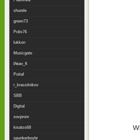
shurele
green73
Polis76
lukkon
Musicgate
Иван_К
Poitaf
r_krassilnikov
SBB
Digital
sovprom
Wr
kisatss68
spunkerboybr