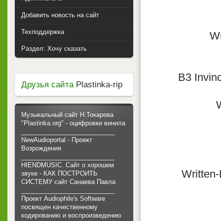
Добавить новость на сайт
Техподдержка
Wr
Раздел: Хочу сказать
B3 Invin
Друзья сайта
Plastinka-rip
W
Музыкальный сайт Н.Токарева
"Plastinka.org" - оцифровки винила
___________________________
NewAudioportal - Проект
Возрождения
___________________________
HIENDMUSIC. Сайт о хорошем
Written
звуке - КАК ПОСТРОИТЬ
СИСТЕМУ сайт Санаева Павла
___________________________
Проект Audiophile's Software
посвящен качественному
кодированию и воспроизведению