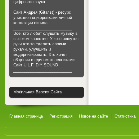
цифрового звука.
___________________________
Сайт Андрея (Gitarist) - ресурс
уникален оцифровками личной
коллекции винила
___________________________
Все, кто любит слушать музыку в
высоком качестве. У кого чешутся
руки что-то сделать своими
руками, улучшить и
модернизировать. Кто хочет
общения с единомышленниками.
Cайт U.L.F. DIY SOUND
___________________________
Мобильная Версия Сайта
Главная страница
Регистрация
Новое на сайте
Статистика