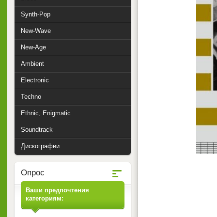
Synth-Pop
New-Wave
New-Age
Ambient
Electronic
Techno
Ethnic, Enigmatic
Soundtrack
Дискографии
Опрос
Ваши предпочтения
категориям: