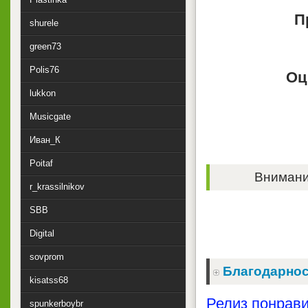
П
shurele
green73
Polis76
Оц
lukkon
Musicgate
Иван_К
Poitaf
Внимание
r_krassilnikov
SBB
Digital
sovprom
Благодарнос
kisatss68
Релиз понрави
spunkerboybr