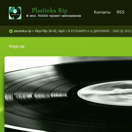
Контакты
RSS
Plastinka rip - оцифровки
винила и магнитоальбомов
plastinka-rip
»
Vinyl-Rip 16-41, mp3
» В.КУЗЬМИН и гр ДИНАМИК - 1982 @ 2012. I
Vinyl-rip