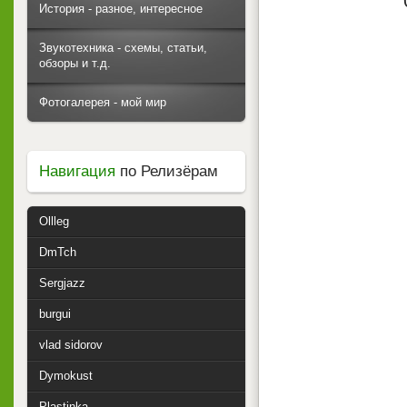
История - разное, интересное
Звукотехника - схемы, статьи,
обзоры и т.д.
Фотогалерея - мой мир
Навигация
по Релизёрам
Ollleg
DmTch
Sergjazz
burgui
vlad sidorov
Dymokust
Plastinka