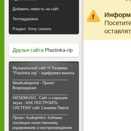
Добавить новость на сайт
Информ
Техподдержка
Посетите
Раздел: Хочу сказать
оставлят
Друзья сайта
Plastinka-rip
Музыкальный сайт Н.Токарева
"Plastinka.org" - оцифровки винила
___________________________
NewAudioportal - Проект
Возрождения
___________________________
HIENDMUSIC. Сайт о хорошем
звуке - КАК ПОСТРОИТЬ
СИСТЕМУ сайт Санаева Павла
___________________________
Проект Audiophile's Software
посвящен качественному
кодированию и воспроизведению