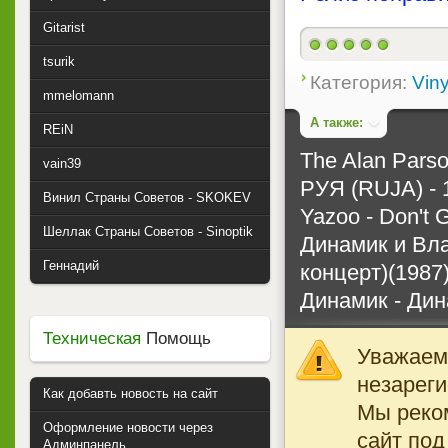
Gitarist
tsurik
Категория:
Viny
mmelomann
А также:
REiN
The Alan Parso
vain39
РУЯ (RUJA) - 
Винил Страны Советов - SKOKEV
Yazoo - Don't 
Шеллак Страны Советов - Sinoptik
Динамик и Вла
Геннадий
концерт)(1987
Динамик - Дина
Техническая
Помощь
Уважаемы
незареги
Как добавть новость на сайт
Мы реко
Оформление новости через
сайт под
Админпанель