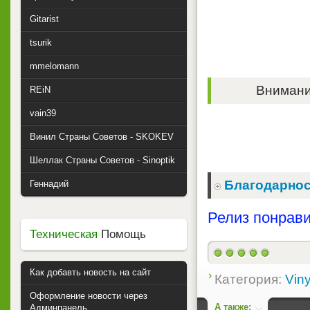
Gitarist
tsurik
mmelomann
Внимание
REiN
vain39
Винил Страны Советов - SKOKEV
Шеллак Страны Советов - Sinoptik
Благодарнос
Геннадий
Релиз понрави
Техническая
Помощь
Как добавть новость на сайт
Категория:
Viny
Оформление новости через
А также:
Админпанель