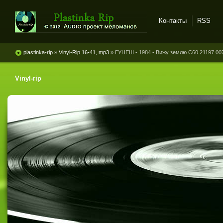
Контакты
RSS
Plastinka rip - оцифровки
винила и магнитоальбомов
plastinka-rip
»
Vinyl-Rip 16-41, mp3
» ГУНЕШ - 1984 - Вижу землю С60 21197 00
Vinyl-rip