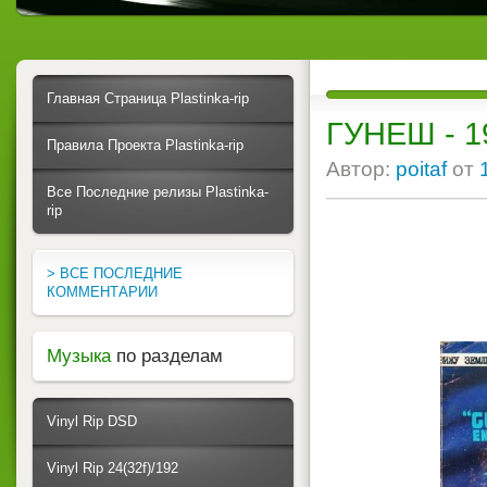
Главная Страница Plastinka-rip
ГУНЕШ - 1
Правила Проекта Plastinka-rip
Автор:
poitaf
от
Все Последние релизы Plastinka-
rip
> ВСЕ ПОСЛЕДНИЕ
КОММЕНТАРИИ
Музыка
по разделам
Vinyl Rip DSD
Vinyl Rip 24(32f)/192