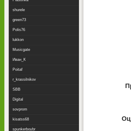
shurele
green73
Polis76
lukkon
Musicgate
Иван_К
Poitaf
r_krassilnikov
П
SBB
Digital
sovprom
Оц
kisatss68
spunkerboybr