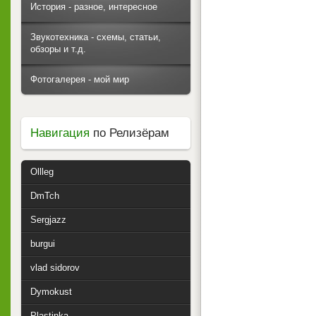
История - разное, интересное
Звукотехника - схемы, статьи,
обзоры и т.д.
Фотогалерея - мой мир
Навигация
по Релизёрам
Ollleg
DmTch
Sergjazz
burgui
vlad sidorov
Dymokust
Plastinka