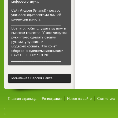
цифрового звука.
___________________________
Сайт Андрея (Gitarist) - ресурс
уникален оцифровками личной
коллекции винила
___________________________
Все, кто любит слушать музыку в
высоком качестве. У кого чешутся
руки что-то сделать своими
руками, улучшить и
модернизировать. Кто хочет
общения с единомышленниками.
Cайт U.L.F. DIY SOUND
___________________________
Мобильная Версия Сайта
Главная страница
Регистрация
Новое на сайте
Статистика