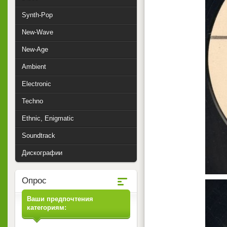
Synth-Pop
New-Wave
New-Age
Ambient
Electronic
Techno
Ethnic, Enigmatic
Soundtrack
Дискографии
Опрос
Ваши предпочтения
категориям: