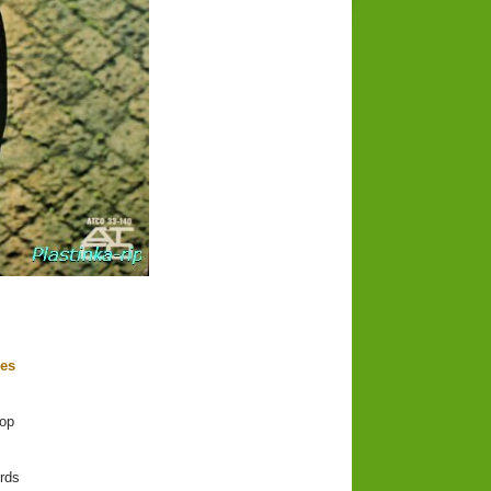
les
op
rds