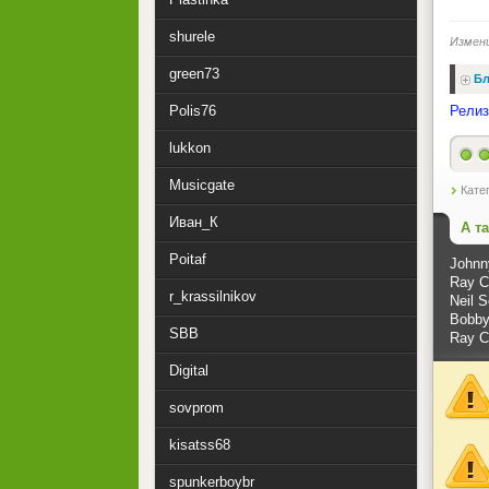
shurele
Измен
green73
Бл
Polis76
Релиз
lukkon
Musicgate
Кате
Иван_К
А т
Poitaf
Johnny
Ray C
r_krassilnikov
Neil S
Bobby
SBB
Ray C
Digital
sovprom
kisatss68
spunkerboybr