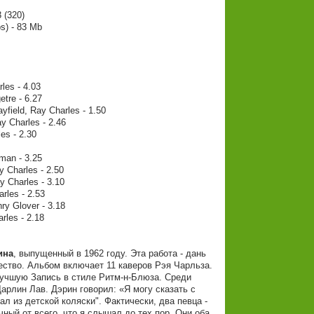
 (320)
s) - 83 Mb
les - 4.03
etre - 6.27
yfield, Ray Charles - 1.50
y Charles - 2.46
es - 2.30
rman - 3.25
y Charles - 2.50
 Charles - 3.10
arles - 2.53
ry Glover - 3.18
rles - 2.18
ина
, выпущенный в 1962 году. Эта работа - дань
ество. Альбом включает 11 каверов Рэя Чарльза.
 Лучшую Запись в стиле Ритм-н-Блюза. Среди
рлин Лав. Дэрин говорил: «Я могу сказать с
л из детской коляски". Фактически, два певца -
ный от всего, что я слышал до тех пор. Они оба