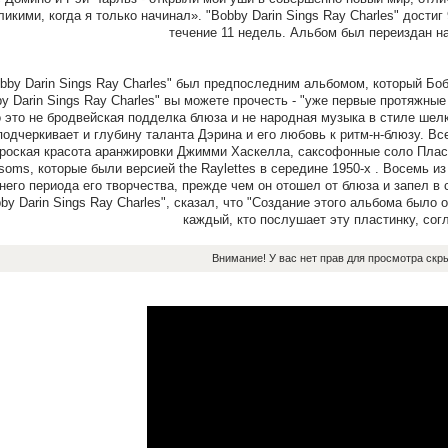
ликими, когда я только начинал». "Bobby Darin Sings Ray Charles" достиг 
течение 11 недель. Альбом был переиздан на
bby Darin Sings Ray Charles" был предпоследним альбомом, который Бо
y Darin Sings Ray Charles" вы можете прочесть - "уже первые протяжн
о это не бродвейская подделка блюза и не народная музыка в стиле шелко
подчеркивает и глубину таланта Дэрина и его любовь к ритм-н-блюзу. Вс
роская красота аранжировки Джимми Хаскелла, саксофонные соло Плас 
soms, которые были версией the Raylettes в середине 1950-х . Восемь из 
него периода его творчества, прежде чем он отошел от блюза и запел в 
by Darin Sings Ray Charles", сказал, что "Создание этого альбома было
каждый, кто послушает эту пластинку, сог
Внимание! У вас нет прав для просмотра скры