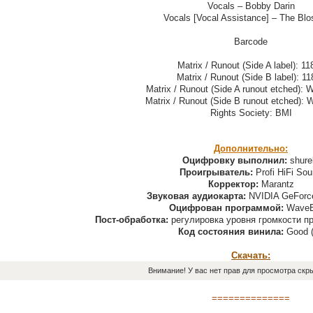
Vocals – Bobby Darin
Vocals [Vocal Assistance] – The Bl
Barcode
Matrix / Runout (Side A label): 11
Matrix / Runout (Side B label): 1
Matrix / Runout (Side A runout etched):
Matrix / Runout (Side B runout etched):
Rights Society: BMI
Дополнительно:
Оцифровку выполнил:
shure
Проигрыватель:
Profi HiFi So
Корректор:
Marantz
Звуковая аудиокарта:
NVIDIA GeForc
Оцифрован программой:
WaveE
Пост-обработка:
регулировка уровня громкости п
Код состояния винила:
Good 
Скачать:
Внимание! У вас нет прав для просмотра скры
==============