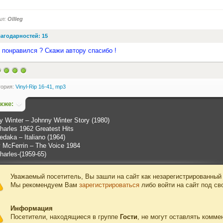
ил:
Ollleg
агодарностей: 15
 понравился ? Скажи автору спасибо !
гория:
Vinyl-Rip 16-41, mp3
акже:
 Winter ‎– Johnny Winter Story (1980)
harles 1962 Greatest Hits
edaka ‎– Italiano (1964)
 McFerrin ‎– The Voice 1984
harles-(1959-65)
Уважаемый посетитель, Вы зашли на сайт как незарегистрированный
Мы рекомендуем Вам
зарегистрироваться
либо войти на сайт под св
Информация
Посетители, находящиеся в группе
Гости
, не могут оставлять комме