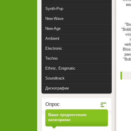
ве
Synth-Pop
New-Wave
"Bo
New-Age
"Bobb
чт
Ambient
неб
Electronic
Blos
ран
Techno
"Bob
Ethnic, Enigmatic
Soundtrack
Дискографии
Опрос
Ваши предпочтения
категориям: