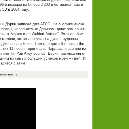
96-й позиции на Billboard 200 и оставался там в
 CD в 2004 году.
бби Дэрин записал для ATCO. На обложке диска
ые фразы, исполняемые Дэрином, дают вам понять,
вых блузок а-ля Waldorf-Astoria". Этот альбом
е мелочи, которые звучат на диске, чудесны:
Джонсона и Ннино Темпо, и даже бэк-вокал the
этих 11 песен - оригиналы Чарльза, и все они из
стиле Tin Pan Alley sounds. Дэрин, размышляя о
 одним из самых больших успехов моей жизни". И
ласится с этим
того текста.