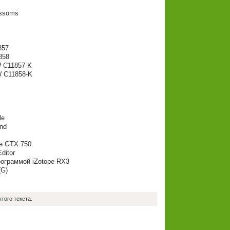
ossoms
857
1858
 W C11857-K
 W C11858-K
le
und
e GTX 750
ditor
рограммой iZotope RX3
(G)
того текста.