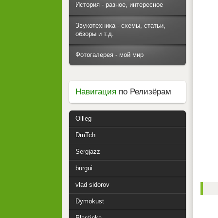
История - разное, интересное
Звукотехника - схемы, статьи,
обзоры и т.д.
Фотогалерея - мой мир
Навигация
по Релизёрам
Ollleg
DmTch
Sergjazz
burgui
vlad sidorov
Dymokust
Plastinka