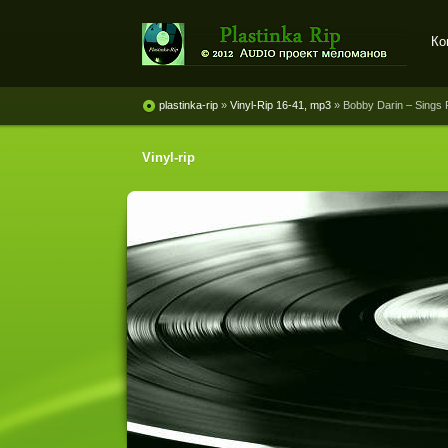
Ко
Plastinka rip - оцифровки
винила и магнитоальбомов
plastinka-rip
»
Vinyl-Rip 16-41, mp3
» Bobby Darin ‎– Sings
Vinyl-rip