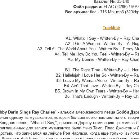
Каталог №:
‎33-140
Файл раздачи:
FLAC (24/96) / MP3
Вес архива:
flac - 715 Mb; mp3 (320kbp
Tracklist:
A1. What'd I Say - Written-By – Ray Char
A2. I Got A Woman - Written-By – A. Nug
A3. Tell All The World About You - Written-By – Percy Ma
A4. Tell Me How Do You Feel - Written-By – Ra
A5. My Bonnie - Written-By – Ray Charl
B1. The Right Time - Written-By – L. He
B2. Hallelujah I Love Her So - Written-By – Ra
B3. Leave My Woman Alone - Written-By – Ray
B4. Ain't That Love - Written-By – Ray Ch
B5. Drown In My Own Tears - Written-By – Hen
B6. That's Enough - Written-By – Ray Cha
bby Darin Sings Ray Charles
" - альбом американского певца
Бобби Дэр
ения одному из музыкантов, который больше всего повлиял на его творч
Вводная песня, "What'd I Say,", принесла Дэрину номинацию Грэмми за
риглашенных для записи музыкантов были Нино Темп, Плас Джонсон и Да
достью, что записался на лейбле Рэя Чарльза, когда еще только "выполза
 Домино и Рэй Чарльз - открыли мои уши в совершенно новый мир, отлич