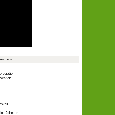
того текста.
orporation
poration
skell
Plas Johnson