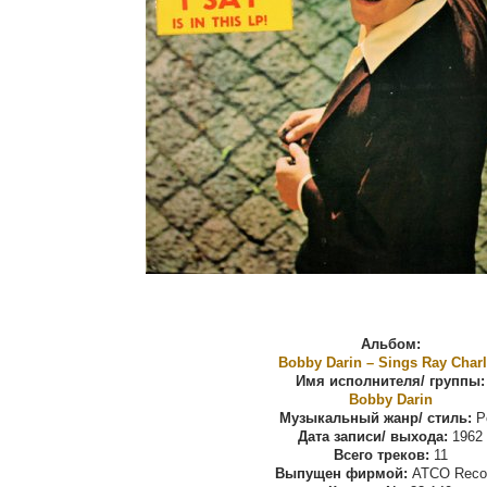
Альбом:
Bobby Darin ‎– Sings Ray Char
Имя исполнителя/ группы:
Bobby Darin
Музыкальный жанр/ стиль:
P
Дата записи/ выхода:
1962
Всего треков:
11
Выпущен фирмой:
ATCO Reco