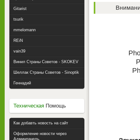
Внимание
Gitarist
tsurik
mmelomann
REiN
vain39
Pho
P
Винил Страны Советов - SKOKEV
Ph
Шеллак Страны Советов - Sinoptik
Геннадий
Техническая
Помощь
Как добавть новость на сайт
Оформление новости через
Админпанель