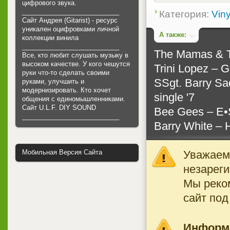
цифрового звука.
___________________________
Категория:
Viny
Сайт Андрея (Gitarist) - ресурс
уникален оцифровками личной
А также:
коллекции винила
___________________________
The Mamas & Th
Все, кто любит слушать музыку в
высоком качестве. У кого чешутся
Trini Lopez ‎– G
руки что-то сделать своими
SSgt. Barry Sa
руками, улучшить и
модернизировать. Кто хочет
single '7
общения с единомышленниками.
Cайт U.L.F. DIY SOUND
Bee Gees ‎– E
___________________________
Barry White ‎–
Уважаемы
Мобильная Версия Сайта
незареги
Мы реко
сайт под
Информ