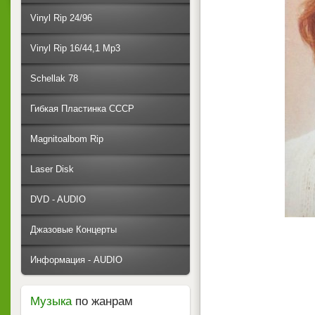
Vinyl Rip 24/96
Vinyl Rip 16/44,1 Mp3
Schellak 78
Гибкая Пластинка СССР
Magnitoalbom Rip
Laser Disk
DVD - AUDIO
Джазовые Концерты
Информация - AUDIO
Музыка
по жанрам