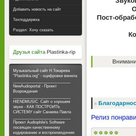
Звуко
О
Добавить новость на сайт
Пост-обраб
Техподдержка
Раздел: Хочу сказать
Ко
Друзья сайта
Plastinka-rip
Внимание
Музыкальный сайт Н.Токарева
"Plastinka.org" - оцифровки винила
___________________________
NewAudioportal - Проект
Возрождения
___________________________
HIENDMUSIC. Сайт о хорошем
Благодарнос
звуке - КАК ПОСТРОИТЬ
СИСТЕМУ сайт Санаева Павла
Релиз понрави
___________________________
Проект Audiophile's Software
посвящен качественному
кодированию и воспроизведению