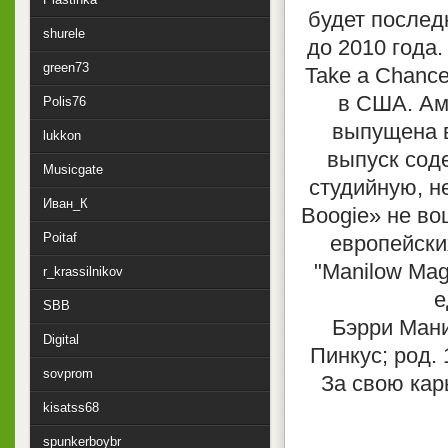
будет послед
shurele
до 2010 года
green73
Take a Chance
в США. Ам
Polis76
выпущена в
lukkon
выпуск сод
Musicgate
студийную, н
Иван_К
Boogie» не во
Poitaf
европейски
"Manilow Magi
r_krassilnikov
е
SBB
Бэрри Мани
Digital
Пинкус; род.
sovprom
За свою кар
kisatss68
spunkerboybr