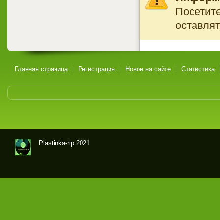
Посетите
оставлят
Главная страница
Регистрация
Новое на сайте
Статистика
Plastinka-rip 2021
Оци
фр
овк
и
гра
мпл