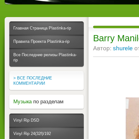
Главная Страница Plastinka-rip
Barry Manil
Правила Проекта Plastinka-rip
Автор:
shurele
о
Все Последние релизы Plastinka-
rip
> ВСЕ ПОСЛЕДНИЕ
КОММЕНТАРИИ
Музыка
по разделам
Vinyl Rip DSD
Vinyl Rip 24(32f)/192