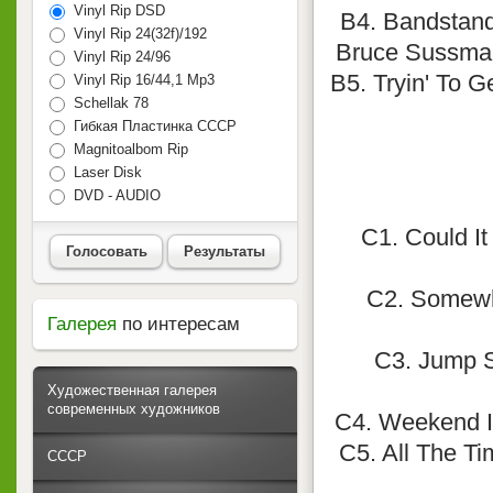
Vinyl Rip DSD
B4. Bandstand 
Vinyl Rip 24(32f)/192
Bruce Sussman;
Vinyl Rip 24/96
B5. Tryin' To G
Vinyl Rip 16/44,1 Mp3
Schellak 78
Гибкая Пластинка СССР
Magnitoalbom Rip
Laser Disk
DVD - AUDIO
C1. Could It
Голосовать
Результаты
C2. Somewhe
Галерея
по интересам
C3. Jump S
Художественная галерея
современных художников
C4. Weekend I
C5. All The Ti
СССР