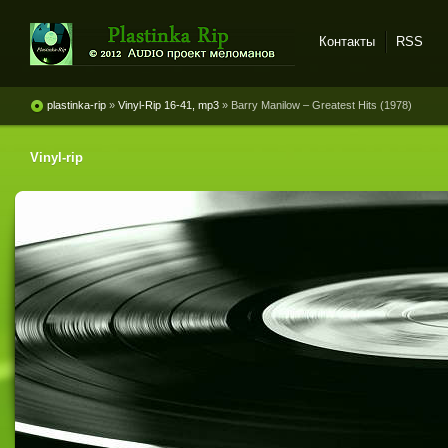
Контакты
RSS
Plastinka rip - оцифровки
винила и магнитоальбомов
plastinka-rip
»
Vinyl-Rip 16-41, mp3
» Barry Manilow ‎– Greatest Hits (1978)
Vinyl-rip