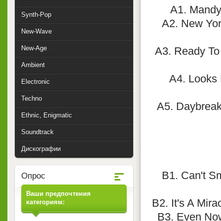
A1. Mandy 
Synth-Pop
A2. New Yor
New-Wave
New-Age
A3. Ready To
Ambient
A4. Looks 
Electronic
Techno
A5. Daybreak
Ethnic, Enigmatic
Soundtrack
Дискографии
B1. Can't Sm
Опрос
Ваши предпочтения
B2. It's A Mir
категориям:
B3. Even Now