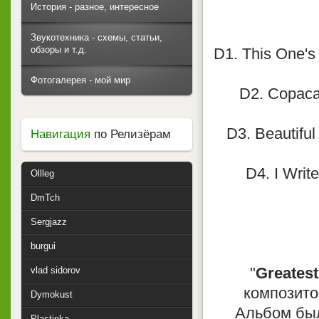
История - разное, интересное
Звукотехника - схемы, статьи,
обзоры и т.д.
D1. This One's 
Фотогалерея - мой мир
D2. Copacab
D3. Beautiful
Навигация
по Релизёрам
D4. I Writ
Ollleg
DmTch
Sergjazz
burgui
"
Greatest
vlad sidorov
композит
Dymokust
Альбом был
Plastinka