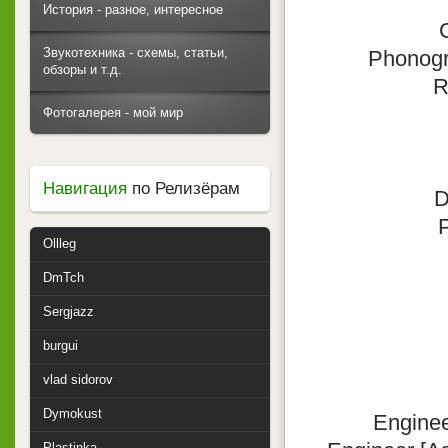
История - разное, интересное
Звукотехника - схемы, статьи,
Phonogr
обзоры и т.д.
R
Фотогалерея - мой мир
Навигация
по Релизёрам
D
P
Ollleg
DmTch
Sergjazz
burgui
vlad sidorov
Dymokust
Enginee
Plastinka