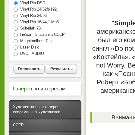
Vinyl Rip DSD
Vinyl Rip 24(32f)/192
Vinyl Rip 24/96
"
Simple
Vinyl Rip 16/44,1 Mp3
Schellak 78
американско
Гибкая Пластинка СССР
был его ко
Magnitoalbom Rip
сингл «Do no
Laser Disk
DVD - AUDIO
«Коктейль». 
not Worry, B
Голосовать
Результаты
как «Песн
Роберт «Боб
Галерея
по интересам
американск
Художественная галерея
современных художников
Внимание
СССР