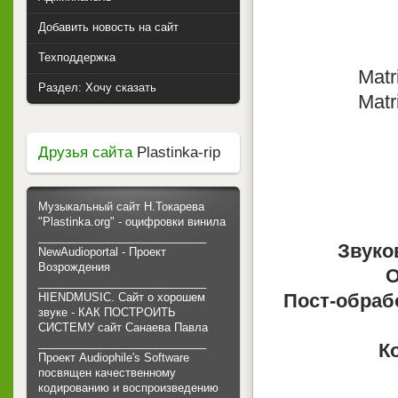
Добавить новость на сайт
Техподдержка
Matr
Раздел: Хочу сказать
Matr
Друзья сайта
Plastinka-rip
Музыкальный сайт Н.Токарева
"Plastinka.org" - оцифровки винила
___________________________
Звуко
NewAudioportal - Проект
Возрождения
О
___________________________
Пост-обраб
HIENDMUSIC. Сайт о хорошем
звуке - КАК ПОСТРОИТЬ
СИСТЕМУ сайт Санаева Павла
___________________________
К
Проект Audiophile's Software
посвящен качественному
кодированию и воспроизведению