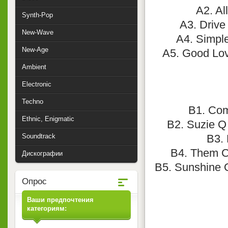
A2. Al
Synth-Pop
A3. Drive
New-Wave
A4. Simple
New-Age
A5. Good Lovi
Ambient
Electronic
Techno
B1. Com
Ethnic, Enigmatic
B2. Suzie Q 
Soundtrack
B3. 
B4. Them C
Дискографии
B5. Sunshine O
Опрос
Ваши предпочтения
категориям: