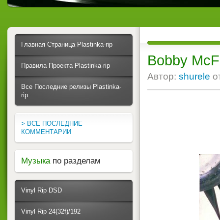
Главная Страница Plastinka-rip
Bobby McFe
Правила Проекта Plastinka-rip
Автор:
shurele
о
Все Последние релизы Plastinka-
rip
> ВСЕ ПОСЛЕДНИЕ
КОММЕНТАРИИ
Музыка
по разделам
Vinyl Rip DSD
Vinyl Rip 24(32f)/192