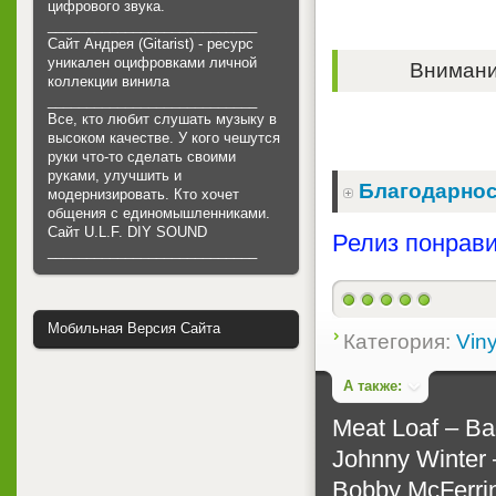
цифрового звука.
___________________________
Сайт Андрея (Gitarist) - ресурс
уникален оцифровками личной
Внимание
коллекции винила
___________________________
Все, кто любит слушать музыку в
высоком качестве. У кого чешутся
руки что-то сделать своими
руками, улучшить и
Благодарнос
модернизировать. Кто хочет
общения с единомышленниками.
Cайт U.L.F. DIY SOUND
Релиз понрави
___________________________
Мобильная Версия Сайта
Категория:
Viny
А также:
Meat Loaf ‎– Ba
Johnny Winter 
Bobby McFerrin