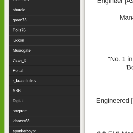
Engineer [A
shurele
Mana
green73
Polis76
lukkon
Musicgate
"No. 1 i
Иван_К
"B
Poitaf
r_krassilnikov
SBB
Engineered [
Digital
sovprom
kisatss68
spunkerboybr