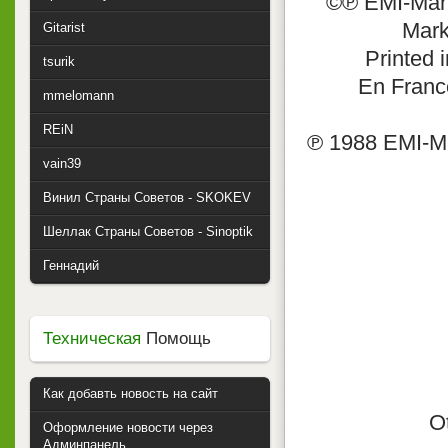
©℗ EMI-Manha
Mark
Gitarist
Printed 
tsurik
En France
mmelomann
REiN
℗ 1988 EMI-Man
vain39
Винил Страны Советов - SKOKEV
Шеллак Страны Советов - Sinoptik
Геннадий
Техническая
Помощь
Как добавть новость на сайт
O
Оформление новости через
Админпанель