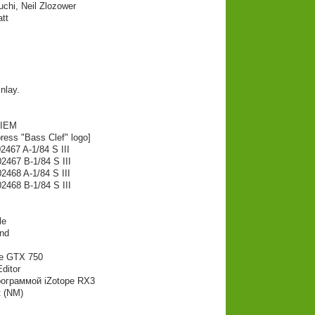
chi, Neil Zlozower
tt
nlay.
BIEM
ress "Bass Clef" logo]
2467 A-1/84 S III
2467 B-1/84 S III
2468 A-1/84 S III
2468 B-1/84 S III
le
und
e GTX 750
ditor
рограммой iZotope RX3
 (NM)