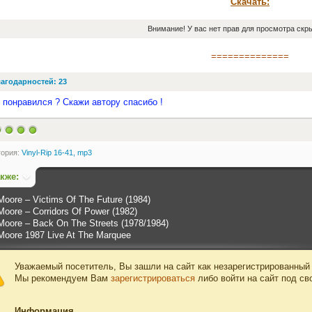
Скачать:
Внимание! У вас нет прав для просмотра скры
==============
агодарностей: 23
 понравился ? Скажи автору спасибо !
гория:
Vinyl-Rip 16-41, mp3
акже:
oore ‎– Victims Of The Future (1984)
oore ‎– Corridors Of Power (1982)
Moore ‎– Back On The Streets (1978/1984)
Moore 1987 Live At The Marquee
Уважаемый посетитель, Вы зашли на сайт как незарегистрированный
Мы рекомендуем Вам
зарегистрироваться
либо войти на сайт под св
Информация