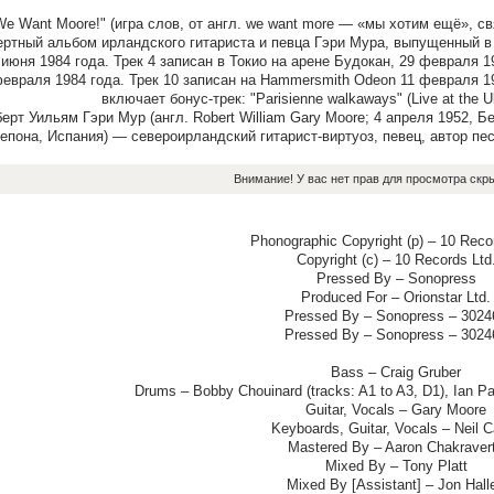
We Want Moore!" (игра слов, от англ. we want more — «мы хотим ещё», 
ертный альбом ирландского гитариста и певца Гэри Мура, выпущенный в 19
 июня 1984 года. Трек 4 записан в Токио на арене Будокан, 29 февраля 198
евраля 1984 года. Трек 10 записан на Hammersmith Odeon 11 февраля 1
включает бонус-трек: "Parisienne walkaways" (Live at the Ul
ерт Уильям Гэри Мур (англ. Robert William Gary Moore; 4 апреля 1952,
епона, Испания) — североирландский гитарист-виртуоз, певец, автор пес
Внимание! У вас нет прав для просмотра скры
Phonographic Copyright (p) – 10 Reco
Copyright (c) – 10 Records Ltd
Pressed By – Sonopress
Produced For – Orionstar Ltd.
Pressed By – Sonopress – 3024
Pressed By – Sonopress – 3024
Bass – Craig Gruber
Drums – Bobby Chouinard (tracks: A1 to A3, D1), Ian Pa
Guitar, Vocals – Gary Moore
Keyboards, Guitar, Vocals – Neil C
Mastered By – Aaron Chakraver
Mixed By – Tony Platt
Mixed By [Assistant] – Jon Halle