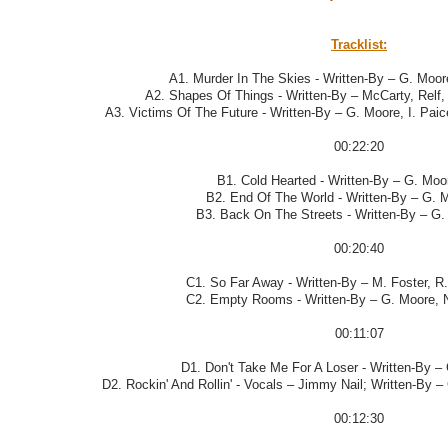
Tracklist:
A1. Murder In The Skies - Written-By – G. Moore
A2. Shapes Of Things - Written-By – McCarty, Relf,
A3. Victims Of The Future - Written-By – G. Moore, I. Paice
00:22:20
B1. Cold Hearted - Written-By – G. Moo
B2. End Of The World - Written-By – G. M
B3. Back On The Streets - Written-By – G.
00:20:40
C1. So Far Away - Written-By – M. Foster, R.
C2. Empty Rooms - Written-By – G. Moore, N.
00:11:07
D1. Don't Take Me For A Loser - Written-By – 
D2. Rockin' And Rollin' - Vocals – Jimmy Nail; Written-By –
00:12:30