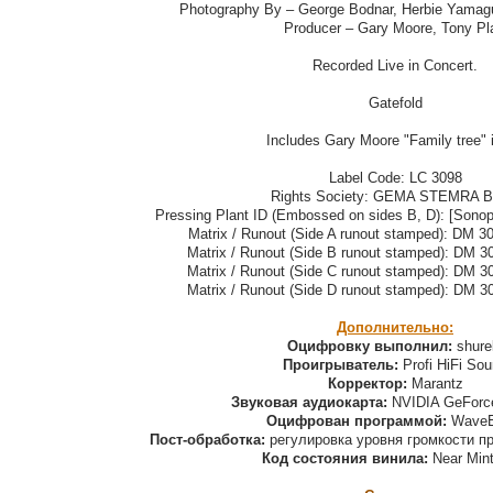
Photography By – George Bodnar, Herbie Yamagu
Producer – Gary Moore, Tony Pla
Recorded Live in Concert.
Gatefold
Includes Gary Moore "Family tree" i
Label Code: LC 3098
Rights Society: GEMA STEMRA 
Pressing Plant ID (Embossed on sides B, D): [Sonop
Matrix / Runout (Side A runout stamped): DM 30
Matrix / Runout (Side B runout stamped): DM 30
Matrix / Runout (Side C runout stamped): DM 30
Matrix / Runout (Side D runout stamped): DM 30
Дополнительно:
Оцифровку выполнил:
shure
Проигрыватель:
Profi HiFi So
Корректор:
Marantz
Звуковая аудиокарта:
NVIDIA GeForc
Оцифрован программой:
WaveE
Пост-обработка:
регулировка уровня громкости п
Код состояния винила:
Near Mint