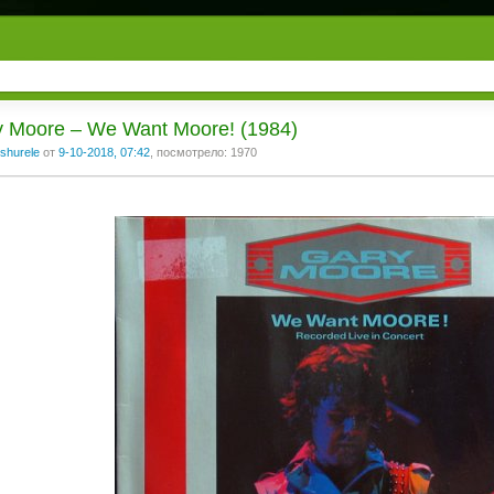
 Moore ‎– We Want Moore! (1984)
shurele
от
9-10-2018, 07:42
, посмотрело: 1970