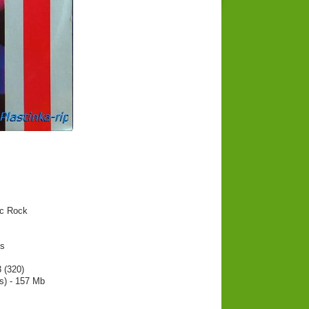
c Rock
s
 (320)
s) - 157 Mb