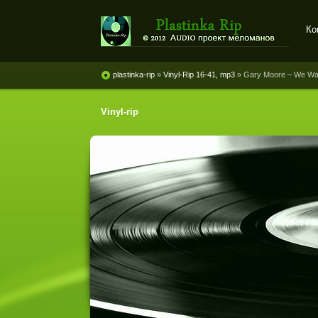
Ко
Plastinka rip - оцифровки
винила и магнитоальбомов
plastinka-rip
»
Vinyl-Rip 16-41, mp3
» Gary Moore ‎– We Wa
Vinyl-rip