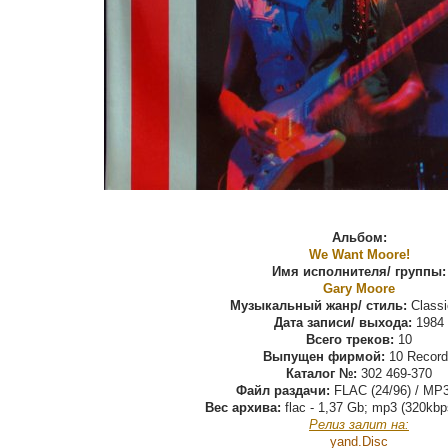
Альбом:
We Want Moore!
Имя исполнителя/ группы:
Gary Moore
Музыкальный жанр/ стиль:
Classi
Дата записи/ выхода:
1984
Всего треков:
10
Выпущен фирмой:
10 Record
Каталог №:
302 469-370
Файл раздачи:
FLAC (24/96) / MP3
Вес архива:
flac - 1,37 Gb; mp3 (320kbp
Релиз залит на:
yand.Disс