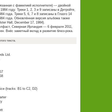
связанная с фамилией исполнителя) — двойной
84 году. Треки 1, 2, 3 и 9 записаны в Детройте,
4 года. Треки 5, 6, 7 и 8 записаны в Глазго 14
984 года. Обновлённая версия альбома также
ster Hall, December 17, 1984).
 Белфаст, Северная Ирландия — 6 февраля 2011,
ен. Внёс заметный вклад в развитие блюз-рока.
того текста.
rds Ltd.
.
67
68
ice (tracks: B1 to C2, D2)
arter
ty
tt