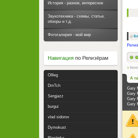
История - разное, интересное
Звукотехника - схемы, статьи,
обзоры и т.д.
Фотогалерея - мой мир
Бл
Релиз
Навигация
по Релизёрам
Кате
Ollleg
А т
DmTch
Gary M
Gary M
Sergjazz
Gary 
Gary 
burgui
vlad sidorov
Dymokust
Plastinka