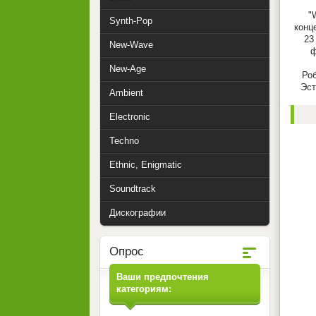
"
Synth-Pop
конц
23
New-Wave
ф
New-Age
Роб
Эст
Ambient
Electronic
Techno
Ethnic, Enigmatic
Soundtrack
Дискографии
Опрос
Ваши предпочтения
категориям: