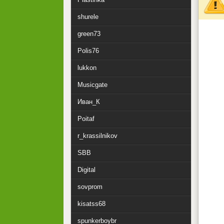
shurele
green73
Polis76
lukkon
Musicgate
Иван_К
Poitaf
r_krassilnikov
SBB
Digital
sovprom
kisatss68
spunkerboybr