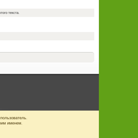
того текста.
 пользователь.
оим именем.