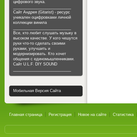
цифрового звука.
___________________________
Сайт Андрея (Gitarist) - ресурс
уникален оцифровками личной
коллекции винила
___________________________
Все, кто любит слушать музыку в
высоком качестве. У кого чешутся
руки что-то сделать своими
руками, улучшить и
модернизировать. Кто хочет
общения с единомышленниками.
Cайт U.L.F. DIY SOUND
___________________________
Мобильная Версия Сайта
Главная страница
Регистрация
Новое на сайте
Статистика