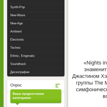
Synth-Pop
New-Wave
New-Age
Ambient
Electronic
Techno
Ethnic, Enigmatic
«Nights i
Soundtrack
знаменит
Дискографии
Джастином Хэй
группы The 
Опрос
симфоническ
Ваши предпочтения
в
категориям: