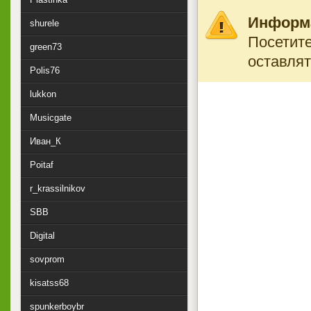
Информ
shurele
Посетите
green73
оставлят
Polis76
lukkon
Musicgate
Иван_К
Poitaf
r_krassilnikov
SBB
Digital
sovprom
kisatss68
spunkerboybr