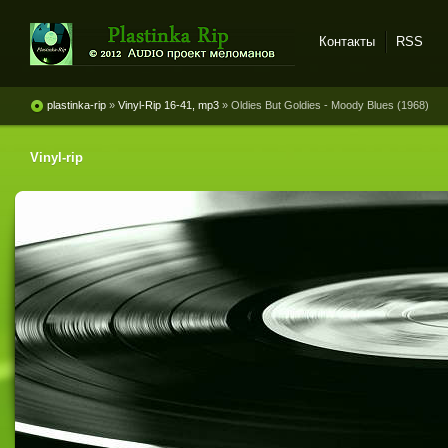
Контакты
RSS
Plastinka rip - оцифровки
винила и магнитоальбомов
plastinka-rip
»
Vinyl-Rip 16-41, mp3
» Oldies But Goldies - Moody Blues (1968)
Vinyl-rip