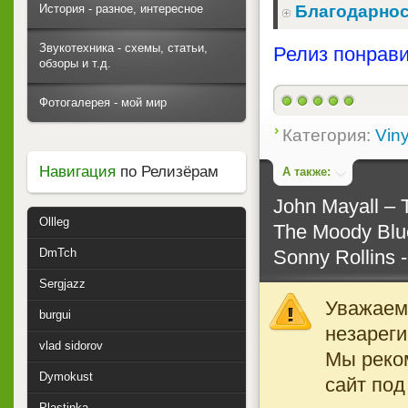
История - разное, интересное
Благодарнос
Звукотехника - схемы, статьи,
Релиз понрави
обзоры и т.д.
Фотогалерея - мой мир
Категория:
Viny
Навигация
по Релизёрам
А также:
John Mayall ‎– 
Ollleg
The Moody Blue
Sonny Rollins -
DmTch
Sergjazz
Уважаемы
burgui
незареги
vlad sidorov
Мы реко
Dymokust
сайт под
Plastinka