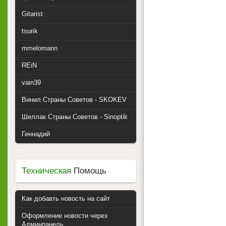
Gitarist
tsurik
mmelomann
REiN
vain39
Винил Страны Советов - SKOKEV
Шеллак Страны Советов - Sinoptik
Геннадий
Техническая
Помощь
Как добавть новость на сайт
Оформление новости через
Админпанель