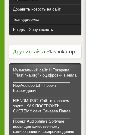
Добавить новость на сайт
Техподдержка
Раздел: Хочу сказать
Друзья сайта
Plastinka-rip
Музыкальный сайт Н.Токарева
"Plastinka.org" - оцифровки винила
___________________________
NewAudioportal - Проект
Возрождения
___________________________
HIENDMUSIC. Сайт о хорошем
звуке - КАК ПОСТРОИТЬ
СИСТЕМУ сайт Санаева Павла
___________________________
Проект Audiophile's Software
посвящен качественному
кодированию и воспроизведению