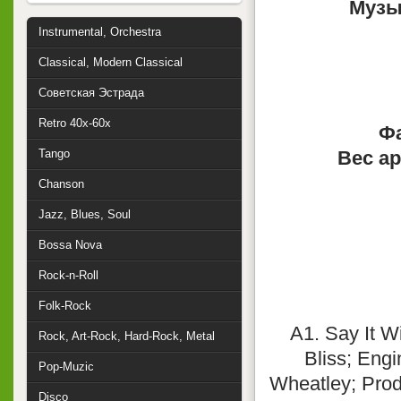
Музы
Instrumental, Orchestra
Classical, Modern Classical
Советская Эстрада
Retro 40x-60x
Фа
Tango
Вес ар
Chanson
Jazz, Blues, Soul
Bossa Nova
Rock-n-Roll
Folk-Rock
A1. Say It W
Rock, Art-Rock, Hard-Rock, Metal
Bliss; Eng
Pop-Muzic
Wheatley; Prod
Disco