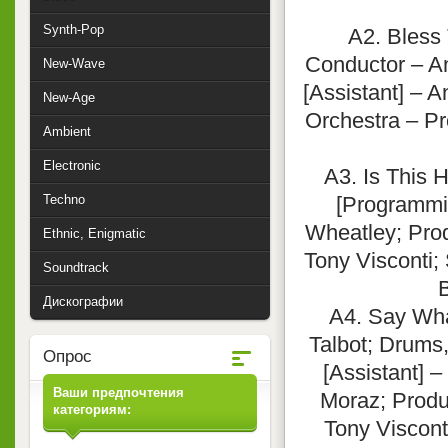
Synth-Pop
A2. Bless
Conductor – A
New-Wave
[Assistant] – 
New-Age
Orchestra – Pr
Ambient
Electronic
A3. Is This
Techno
[Programmin
Wheatley; Prod
Ethnic, Enigmatic
Tony Visconti;
Soundtrack
B
Дискографии
A4. Say Wha
Talbot; Drums
Опрос
[Assistant] 
Ваши предпочтения
Moraz; Produ
категориям:
Tony Viscont