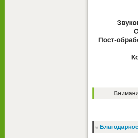
Звуко
О
Пост-обраб
К
Внимание
Благодарнос