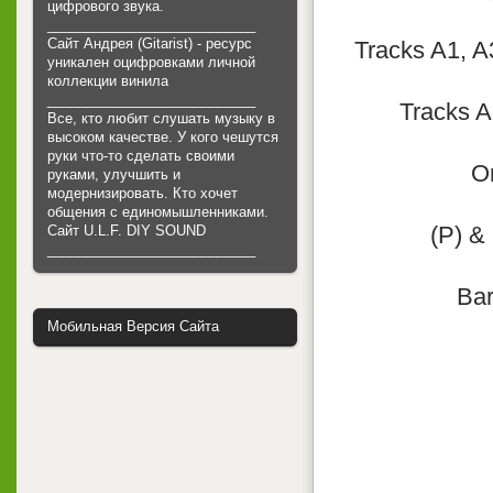
цифрового звука.
___________________________
Сайт Андрея (Gitarist) - ресурс
Tracks A1, A
уникален оцифровками личной
коллекции винила
___________________________
Tracks A
Все, кто любит слушать музыку в
высоком качестве. У кого чешутся
руки что-то сделать своими
Or
руками, улучшить и
модернизировать. Кто хочет
общения с единомышленниками.
(P) &
Cайт U.L.F. DIY SOUND
___________________________
Bar
Мобильная Версия Сайта