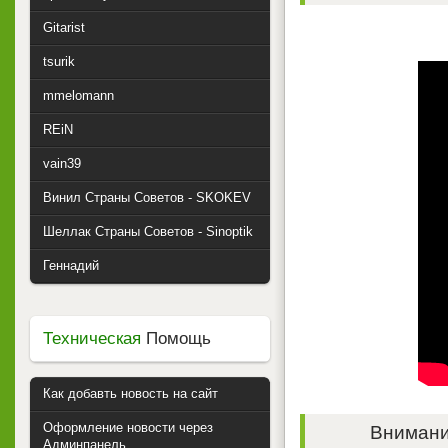
Gitarist
tsurik
mmelomann
REiN
vain39
Винил Страны Советов - SKOKEV
Шеллак Страны Советов - Sinoptik
Геннадий
Техническая
Помощь
Как добавть новость на сайт
Оформление новости через
Внимание
Админпанель