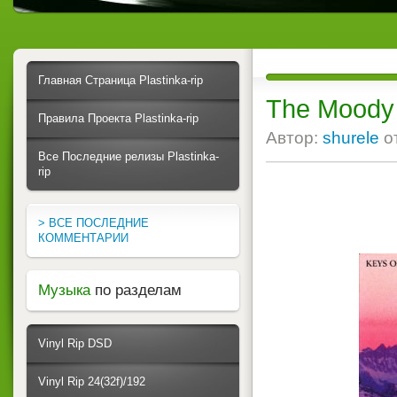
Главная Страница Plastinka-rip
The Moody 
Правила Проекта Plastinka-rip
Автор:
shurele
о
Все Последние релизы Plastinka-
rip
> ВСЕ ПОСЛЕДНИЕ
КОММЕНТАРИИ
Музыка
по разделам
Vinyl Rip DSD
Vinyl Rip 24(32f)/192