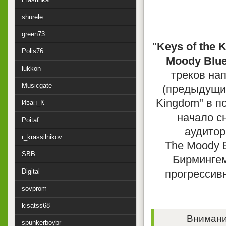
shurele
green73
"
Keys of the 
Polis76
Moody Blu
lukkon
треков нап
Musicgate
(предыдущий
Kingdom" в п
Иван_К
начало с
Poitaf
аудитор
r_krassilnikov
The Moody 
SBB
Бирмингем
Digital
прогрессивн
sovprom
kisatss68
Внимание
spunkerboybr