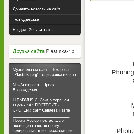
Добавить новость на сайт
Техподдержка
Раздел: Хочу сказать
Друзья сайта
Plastinka-rip
Музыкальный сайт Н.Токарева
Phonogr
"Plastinka.org" - оцифровки винила
___________________________
NewAudioportal - Проект
Возрождения
___________________________
HIENDMUSIC. Сайт о хорошем
звуке - КАК ПОСТРОИТЬ
СИСТЕМУ сайт Санаева Павла
___________________________
Проект Audiophile's Software
посвящен качественному
Photo
кодированию и воспроизведению