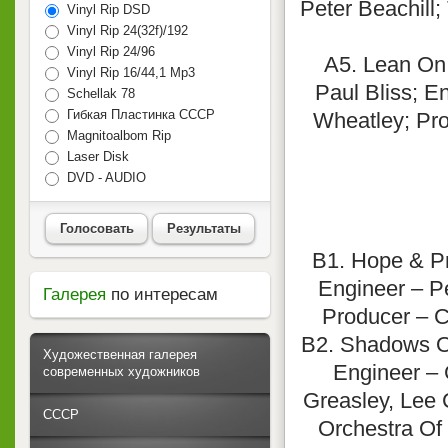
Peter Beachill;
Vinyl Rip DSD
Vinyl Rip 24(32f)/192
Vinyl Rip 24/96
A5. Lean On
Vinyl Rip 16/44,1 Mp3
Paul Bliss; E
Schellak 78
Гибкая Пластинка СССР
Wheatley; Pro
Magnitoalbom Rip
Laser Disk
DVD - AUDIO
Голосовать
Результаты
B1. Hope & Pr
Engineer – P
Галерея
по интересам
Producer – C
B2. Shadows On
Художественная галерея
Engineer – 
современных художников
Greasley, Lee 
СССР
Orchestra Of