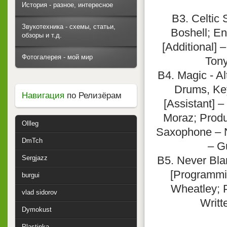
История - разное, интересное
B3. Celtic
Звукотехника - схемы, статьи,
Boshell; E
обзоры и т.д.
[Additional] 
Фотогалерея - мой мир
Tony
B4. Magic - A
Drums, Key
Навигация
по Релизёрам
[Assistant] 
Moraz; Produ
Ollleg
Saxophone – N
DmTch
– G
Sergjazz
B5. Never Bl
[Programmin
burgui
Wheatley; P
vlad sidorov
Writt
Dymokust
Plastinka