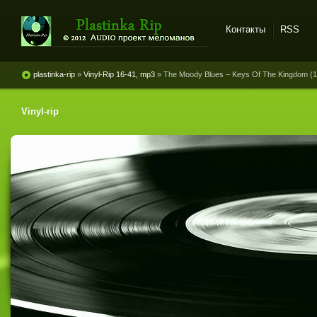
Контакты
RSS
Plastinka rip - оцифровки
винила и магнитоальбомов
plastinka-rip
»
Vinyl-Rip 16-41, mp3
» The Moody Blues ‎– Keys Of The Kingdom (
Vinyl-rip