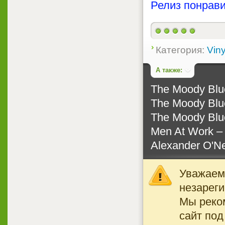
Релиз понрави
Категория:
Viny
А также:
The Moody Blue
The Moody Blue
The Moody Blue
Men At Work ‎–
Alexander O'Ne
Уважаемы
незареги
Мы реко
сайт под