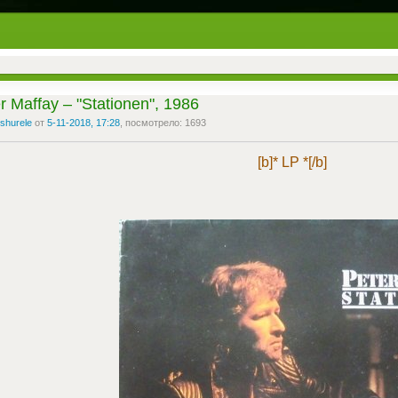
r Maffay ‎– "Stationen", 1986
shurele
от
5-11-2018, 17:28
, посмотрело: 1693
[b]* LP *[/b]