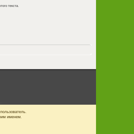
того текста.
 пользователь.
оим именем.