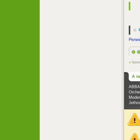
Релиз
Кате
А т
ABBA 
Orches
Modern
Jethro