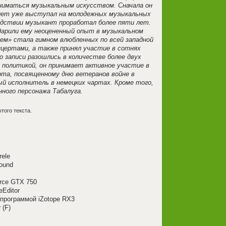
заниматься музыкальным искусством. Сначала он
 лет уже выступал на молодежных музыкальных
ледствии музыкант проработал более пяти лет.
дарили ему неоцененный опыт в музыкальном
оем» стала гимном влюбленных по всей западной
цертами, а также принял участие в сотнях
о записи разошлись в количестве более двух
 политикой, он принимает активное участие в
рта, посвященному дню ветеранов войне в
ый исполнитель в немецких чартах. Кроме того,
ного персонажа Табалуга.
того текста.
rele
Sound
orce GTX 750
Editor
и программой iZotope RX3
 (F)