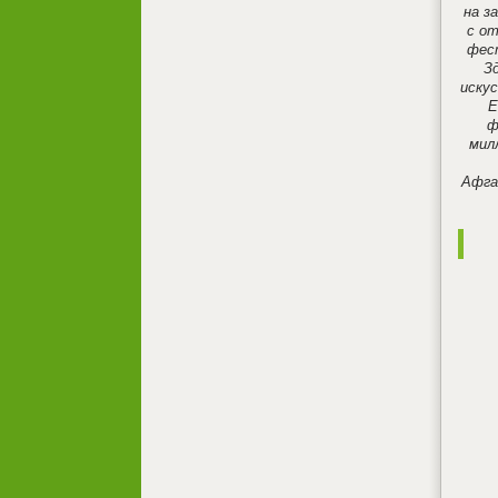
на з
с от
фест
З
искус
Е
ф
мил
Афга