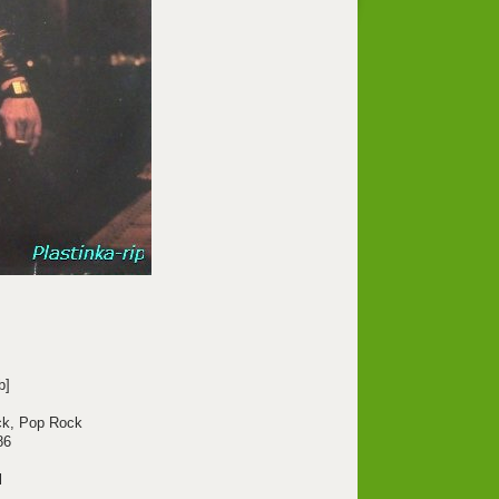
b]
ck, Pop Rock
86
l