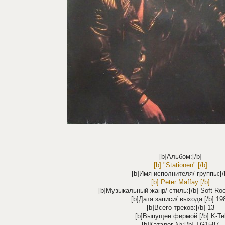
[b]Альбом:[/b]
[b] "Stationen" [/b]
[b]Имя исполнителя/ группы:[/
[b] Peter Maffay [/b]
[b]Музыкальный жанр/ стиль:[/b] Soft Ro
[b]Дата записи/ выхода:[/b] 19
[b]Всего треков:[/b] 13
[b]Выпущен фирмой:[/b] K-Te
[b]Каталог №:[/b] TG1587