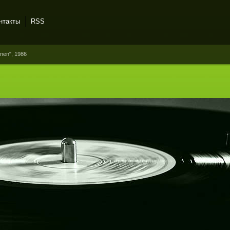
нтакты
RSS
onen", 1986