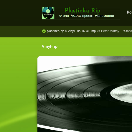
Ко
Plastinka rip - оцифровки
винила и магнитоальбомов
plastinka-rip
»
Vinyl-Rip 16-41, mp3
» Peter Maffay ‎– "Stati
Vinyl-rip