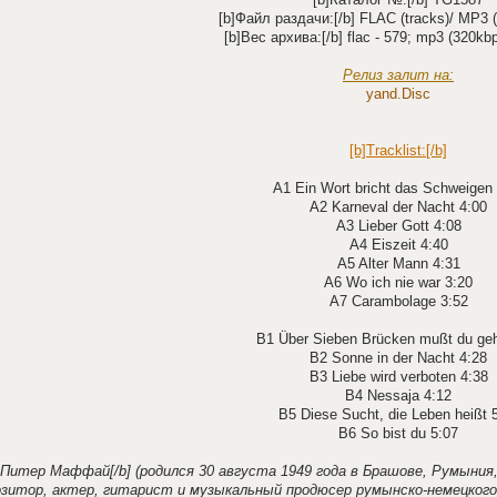
[b]Файл раздачи:[/b] FLAC (tracks)/ MP3 (
[b]Вес архива:[/b] flac - 579; mp3 (320kb
Релиз залит на:
yand.Disс
[b]Tracklist:[/b]
A1 Ein Wort bricht das Schweigen 
A2 Karneval der Nacht 4:00
A3 Lieber Gott 4:08
A4 Eiszeit 4:40
A5 Alter Mann 4:31
A6 Wo ich nie war 3:20
A7 Carambolage 3:52
B1 Über Sieben Brücken mußt du ge
B2 Sonne in der Nacht 4:28
B3 Liebe wird verboten 4:38
B4 Nessaja 4:12
B5 Diese Sucht, die Leben heißt 
B6 So bist du 5:07
]Питер Маффай[/b] (родился 30 августа 1949 года в Брашове, Румыния,
зитор, актер, гитарист и музыкальный продюсер румынско-немецкого 