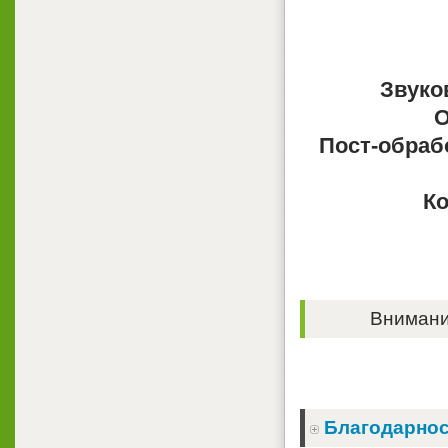
Звуко
О
Пост-обраб
Ко
Внимание
Благодарнос