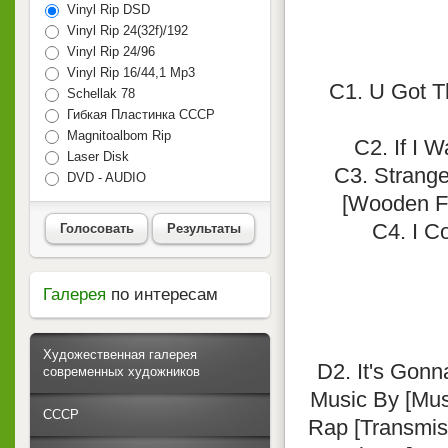
Vinyl Rip DSD
Vinyl Rip 24(32f)/192
Vinyl Rip 24/96
Vinyl Rip 16/44,1 Mp3
C1. U Got T
Schellak 78
Гибкая Пластинка СССР
Magnitoalbom Rip
C2. If I W
Laser Disk
C3. Strange
DVD - AUDIO
[Wooden Fl
C4. I C
Голосовать
Результаты
Галерея
по интересам
Художественная галерея
D2. It's Gonn
современных художников
Music By [Musi
СССР
Rap [Transmiss