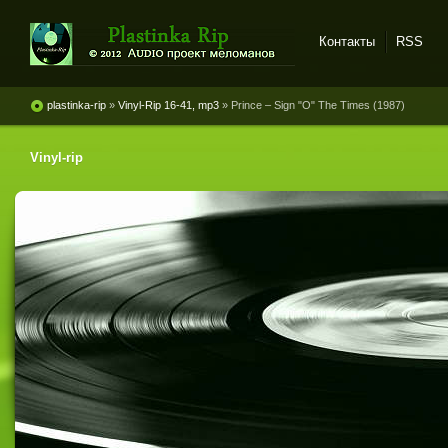
Контакты
RSS
Plastinka rip - оцифровки
винила и магнитоальбомов
plastinka-rip
»
Vinyl-Rip 16-41, mp3
» Prince ‎– Sign "O" The Times (1987)
Vinyl-rip