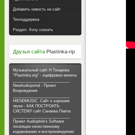
Добавить новость на сайт
Техподдержка
Раздел: Хочу сказать
Друзья сайта
Plastinka-rip
Музыкальный сайт Н.Токарева
"Plastinka.org" - оцифровки винила
___________________________
NewAudioportal - Проект
Возрождения
___________________________
HIENDMUSIC. Сайт о хорошем
звуке - КАК ПОСТРОИТЬ
СИСТЕМУ сайт Санаева Павла
___________________________
Проект Audiophile's Software
посвящен качественному
кодированию и воспроизведению