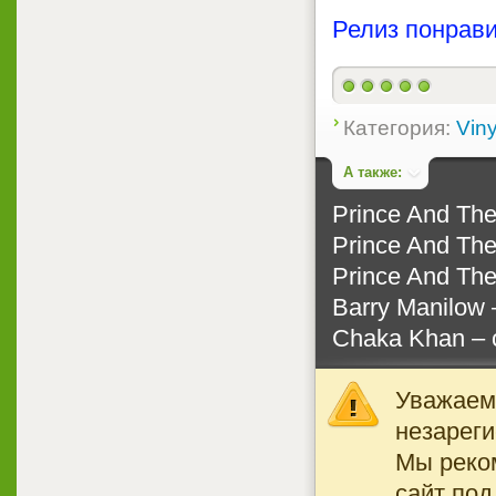
Релиз понрави
Категория:
Viny
А также:
Prince And The
Prince And The
Prince And The
Barry Manilow 
Chaka Khan ‎– 
Уважаемы
незареги
Мы реко
сайт под