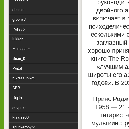
руководит
двойного а
shurele
включает в 
green73
психоделичес
Polis76
несколькими 
lukkon
заглавный т
Musicgate
хорошо приня
книге The Ro
Иван_К
«лучшим а
Poitaf
широты его а
r_krassilnikov
годов». В 20
SBB
Принс Родже
Digital
1958 — 21 
sovprom
гитарист-
kisatss68
мультиинстр
spunkerboybr