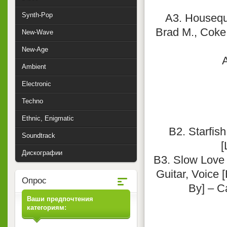
Synth-Pop
A3. Housequa
Brad M., Coke 
New-Wave
New-Age
A
Ambient
Electronic
Techno
Ethnic, Enigmatic
B2. Starfis
Soundtrack
[
Дискографии
B3. Slow Love 
Guitar, Voice 
Опрос
By] – C
Ваши предпочтения
категориям: