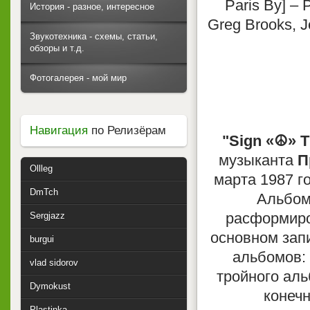
Paris By] – 
История - разное, интересное
Greg Brooks, J
Звукотехника - схемы, статьи,
обзоры и т.д.
Фотогалерея - мой мир
Навигация
по Релизёрам
"Sign «☮» T
музыканта
П
Ollleg
марта 1987 го
DmTch
Альбом
расформиров
Sergjazz
основном запи
burgui
альбомов: 
vlad sidorov
тройного аль
Dymokust
конечн
Plastinka