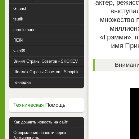
актер, режис
Gitarist
выступал
множество п
tsurik
миллионо
mmelomann
«Грэмми», п
REiN
имя Прин
vain39
Винил Страны Советов - SKOKEV
Внимание
Шеллак Страны Советов - Sinoptik
Геннадий
Техническая
Помощь
Как добавть новость на сайт
Оформление новости через
Админпанель