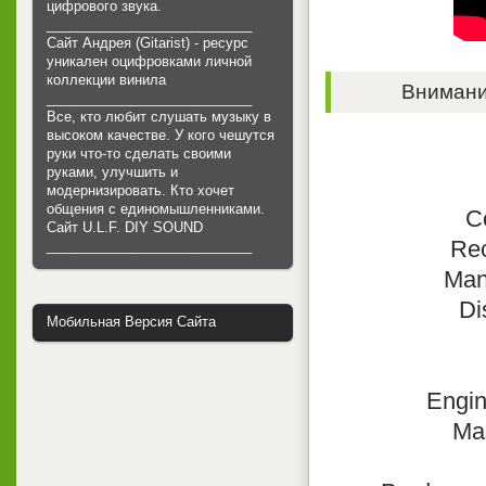
цифрового звука.
___________________________
Сайт Андрея (Gitarist) - ресурс
уникален оцифровками личной
коллекции винила
Внимание
___________________________
Все, кто любит слушать музыку в
высоком качестве. У кого чешутся
руки что-то сделать своими
руками, улучшить и
модернизировать. Кто хочет
общения с единомышленниками.
C
Cайт U.L.F. DIY SOUND
Re
___________________________
Man
Di
Мобильная Версия Сайта
Engin
Mas