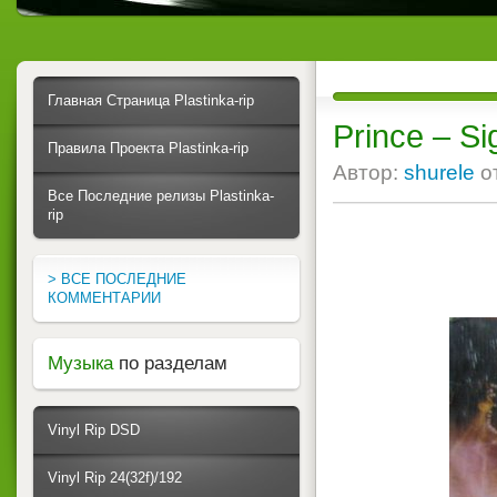
Главная Страница Plastinka-rip
Prince ‎– S
Правила Проекта Plastinka-rip
Автор:
shurele
о
Все Последние релизы Plastinka-
rip
> ВСЕ ПОСЛЕДНИЕ
КОММЕНТАРИИ
Музыка
по разделам
Vinyl Rip DSD
Vinyl Rip 24(32f)/192