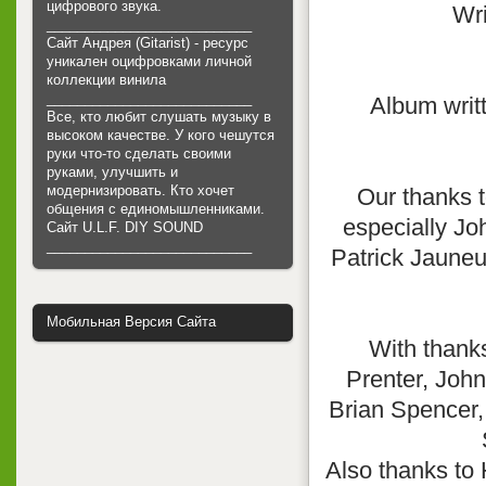
цифрового звука.
Wri
___________________________
Сайт Андрея (Gitarist) - ресурс
уникален оцифровками личной
коллекции винила
___________________________
Album writ
Все, кто любит слушать музыку в
высоком качестве. У кого чешутся
руки что-то сделать своими
руками, улучшить и
модернизировать. Кто хочет
Our thanks t
общения с единомышленниками.
especially Jo
Cайт U.L.F. DIY SOUND
___________________________
Patrick Jauneu
Мобильная Версия Сайта
With thank
Prenter, John
Brian Spencer,
Also thanks to