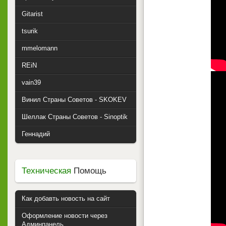
Gitarist
tsurik
mmelomann
REiN
vain39
Винил Страны Советов - SKOKEV
Шеллак Страны Советов - Sinoptik
Геннадий
Техническая
Помощь
Как добавть новость на сайт
Оформление новости через
Админпанель