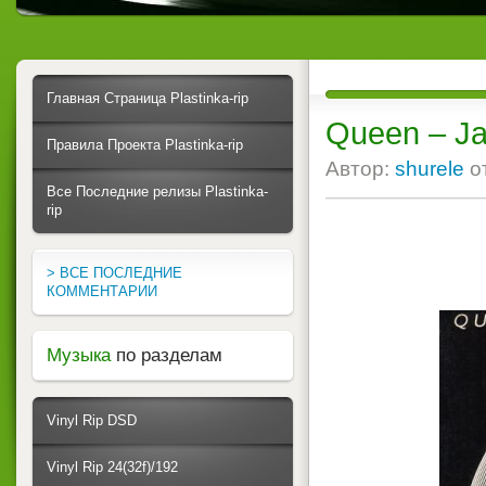
Главная Страница Plastinka-rip
Queen ‎– J
Правила Проекта Plastinka-rip
Автор:
shurele
о
Все Последние релизы Plastinka-
rip
> ВСЕ ПОСЛЕДНИЕ
КОММЕНТАРИИ
Музыка
по разделам
Vinyl Rip DSD
Vinyl Rip 24(32f)/192