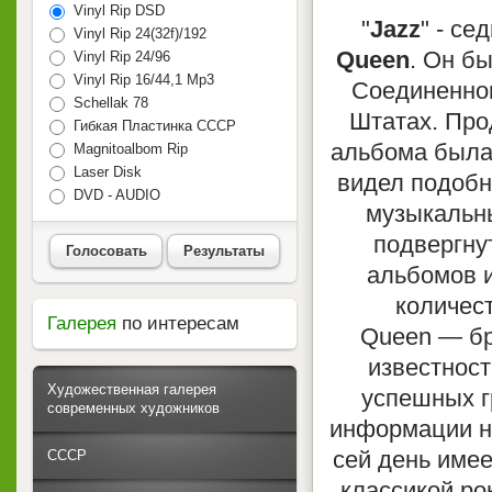
Vinyl Rip DSD
"
Jazz
" - с
Vinyl Rip 24(32f)/192
Queen
. Он б
Vinyl Rip 24/96
Vinyl Rip 16/44,1 Mp3
Соединенном
Schellak 78
Штатах. Про
Гибкая Пластинка СССР
альбома была
Magnitoalbom Rip
Laser Disk
видел подобн
DVD - AUDIO
музыкальн
подвергну
Голосовать
Результаты
альбомов и
количест
Галерея
по интересам
Queen — бр
известност
Художественная галерея
успешных г
современных художников
информации на
сей день имее
СССР
классикой ро