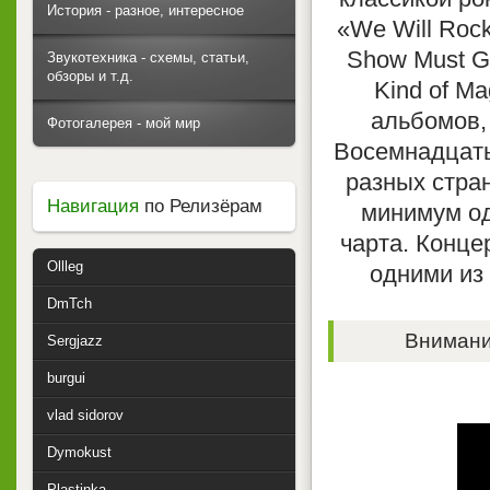
История - разное, интересное
«We Will Rock
Show Must Go
Звукотехника - схемы, статьи,
обзоры и т.д.
Kind of M
альбомов,
Фотогалерея - мой мир
Восемнадцать
разных стра
Навигация
по Релизёрам
минимум од
чарта. Конце
Ollleg
одними из 
DmTch
Внимание
Sergjazz
burgui
vlad sidorov
Dymokust
Plastinka