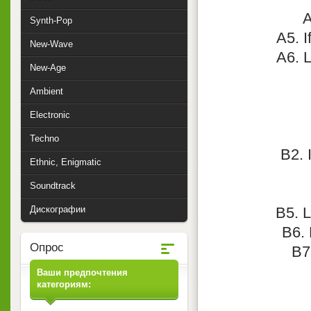
A
Synth-Pop
A5. I
New-Wave
A6. L
New-Age
Ambient
Electronic
Techno
B2. 
Ethnic, Enigmatic
Soundtrack
Дискографии
B5. L
B6. 
Опрос
B7
Ваши предпочтения
категориям: