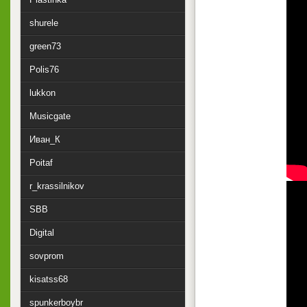
shurele
green73
Polis76
lukkon
Musicgate
Иван_К
Poitaf
r_krassilnikov
SBB
Digital
sovprom
kisatss68
spunkerboybr