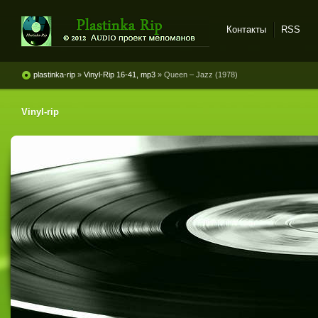
Контакты
RSS
Plastinka rip - оцифровки
винила и магнитоальбомов
plastinka-rip
»
Vinyl-Rip 16-41, mp3
» Queen ‎– Jazz (1978)
Vinyl-rip