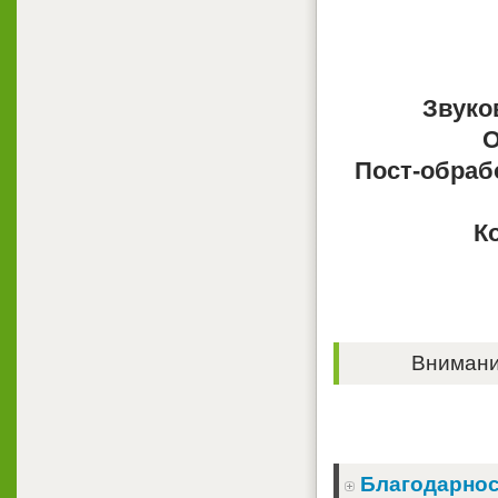
Звуко
О
Пост-обраб
К
Внимание
Благодарнос