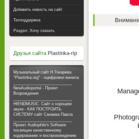
Добавить новость на сайт
Внимание
Техподдержка
Раздел: Хочу сказать
Друзья сайта
Plastinka-rip
Музыкальный сайт Н.Токарева
"Plastinka.org" - оцифровки винила
___________________________
NewAudioportal - Проект
Manage
Возрождения
___________________________
HIENDMUSIC. Сайт о хорошем
звуке - КАК ПОСТРОИТЬ
СИСТЕМУ сайт Санаева Павла
Photogra
___________________________
Проект Audiophile's Software
посвящен качественному
кодированию и воспроизведению