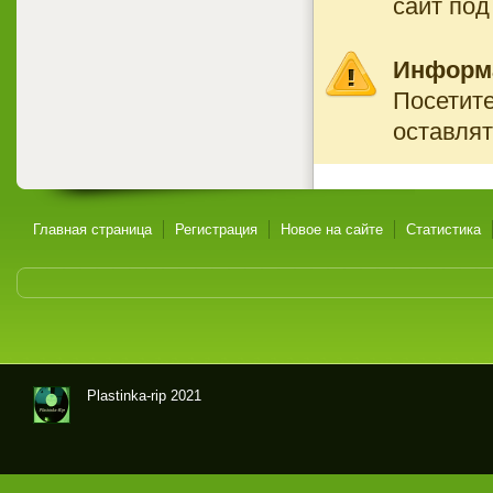
сайт под
Информ
Посетите
оставлят
Главная страница
Регистрация
Новое на сайте
Статистика
Plastinka-rip 2021
Оци
фр
овк