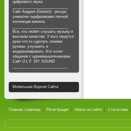
цифрового звука.
___________________________
Сайт Андрея (Gitarist) - ресурс
уникален оцифровками личной
коллекции винила
___________________________
Все, кто любит слушать музыку в
высоком качестве. У кого чешутся
руки что-то сделать своими
руками, улучшить и
модернизировать. Кто хочет
общения с единомышленниками.
Cайт U.L.F. DIY SOUND
___________________________
Мобильная Версия Сайта
Главная страница
Регистрация
Новое на сайте
Статистика