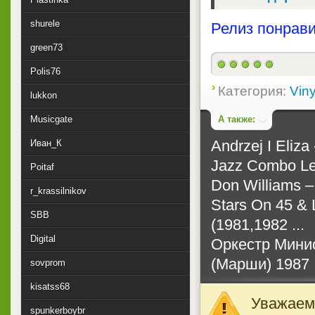
shurele
Релиз понрави
green73
Polis76
Категория:
Viny
lukkon
А также:
Musicgate
Andrzej I Eliza 
Иван_К
Jazz Combo Lea
Poitaf
Don Williams ‎–
r_krassilnikov
Stars On 45 & 
SBB
(1981,1982 ...
Digital
Оркестр Мини
(Марши) 1987
sovprom
kisatss68
Уважаемы
spunkerboybr