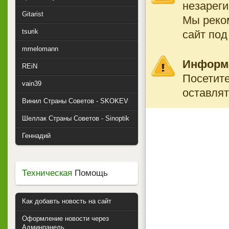
незареги
Gitarist
Мы реко
tsurik
сайт под
mmelomann
Информ
REiN
Посетите
vain39
оставлят
Винил Страны Советов - SKOKEV
Шеллак Страны Советов - Sinoptik
Геннадий
Техническая
Помощь
Как добавть новость на сайт
Оформление новости через
Админпанель