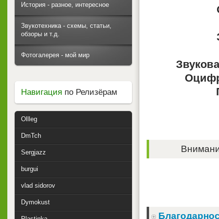
История - разное, интересное
Звукотехника - схемы, статьи,
обзоры и т.д.
Фотогалерея - мой мир
Звукова
Оцифр
Навигация
по Релизёрам
Ollleg
DmTch
Внимание
Sergjazz
burgui
vlad sidorov
Dymokust
Благодарнос
Plastinka