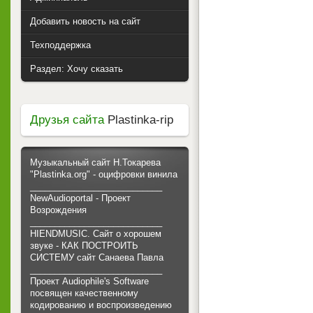
Добавить новость на сайт
Техподдержка
Раздел: Хочу сказать
Друзья сайта
Plastinka-rip
Музыкальный сайт Н.Токарева
"Plastinka.org" - оцифровки винила
___________________________
NewAudioportal - Проект
Возрождения
___________________________
HIENDMUSIC. Сайт о хорошем
звуке - КАК ПОСТРОИТЬ
СИСТЕМУ сайт Санаева Павла
___________________________
Проект Audiophile's Software
посвящен качественному
кодированию и воспроизведению