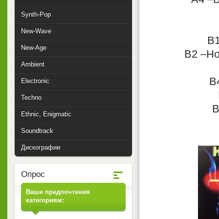
Synth-Pop
New-Wave
B1
New-Age
B2 –Hon
Ambient
B
Electronic
Techno
B
Ethnic, Enigmatic
Soundtrack
Дискографии
Опрос
Ваши предпочтения
категориям: