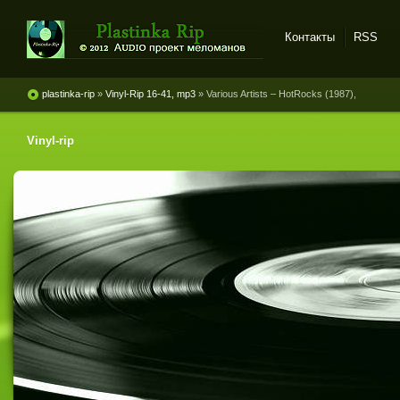
Контакты
RSS
Plastinka rip - оцифровки
винила и магнитоальбомов
plastinka-rip
»
Vinyl-Rip 16-41, mp3
» Various Artists – HotRocks (1987),
Vinyl-rip