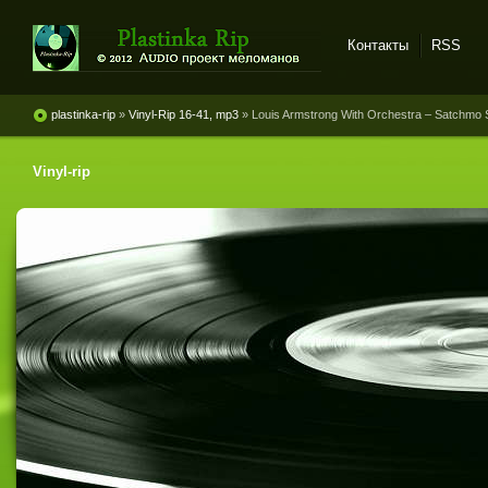
Контакты
RSS
Plastinka rip - оцифровки
винила и магнитоальбомов
plastinka-rip
»
Vinyl-Rip 16-41, mp3
» Louis Armstrong With Orchestra ‎– Satchmo 
Vinyl-rip