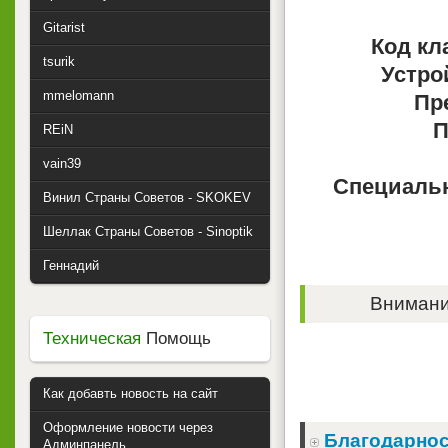
Gitarist
Код кл
tsurik
Устро
mmelomann
Пр
П
REiN
vain39
Специальн
Винил Страны Советов - SKOKEV
Шеллак Страны Советов - Sinoptik
Геннадий
Внимание
Техническая
Помощь
Как добавть новость на сайт
Оформление новости через
Благодарнос
Админпанель