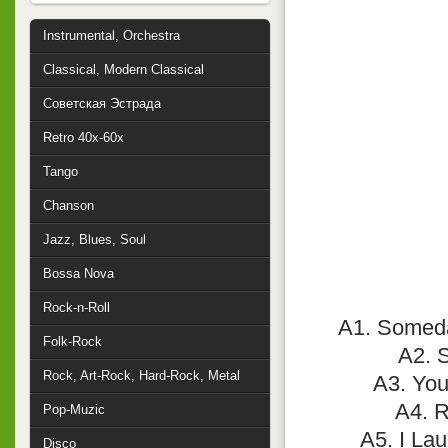
Instrumental, Orchestra
Classical, Modern Classical
Советская Эстрада
Retro 40x-60x
Tango
Chanson
Jazz, Blues, Soul
Bossa Nova
Rock-n-Roll
A1. Someday
Folk-Rock
A2. S
Rock, Art-Rock, Hard-Rock, Metal
A3. You
A4. R
Pop-Muzic
A5. I Lau
Disco