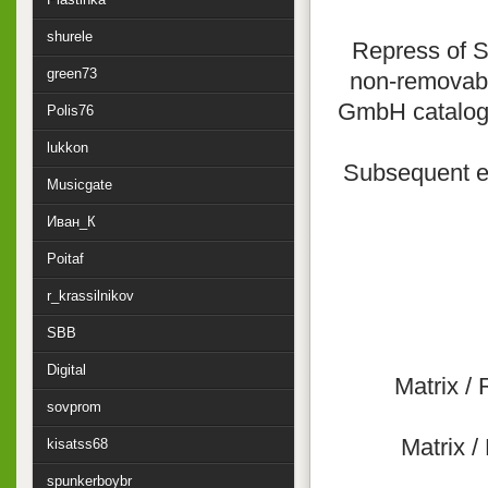
shurele
Repress of Sa
green73
non-removab
GmbH catalogu
Polis76
lukkon
Subsequent ed
Musicgate
Иван_К
Poitaf
r_krassilnikov
SBB
Digital
Matrix /
sovprom
Matrix 
kisatss68
spunkerboybr