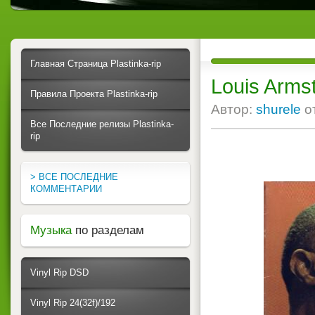
Главная Страница Plastinka-rip
Louis Arms
Правила Проекта Plastinka-rip
Автор:
shurele
о
Все Последние релизы Plastinka-
rip
> ВСЕ ПОСЛЕДНИЕ
КОММЕНТАРИИ
Музыка
по разделам
Vinyl Rip DSD
Vinyl Rip 24(32f)/192