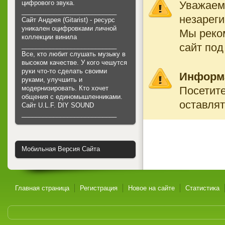
Уважаемы
цифрового звука.
___________________________
незареги
Сайт Андрея (Gitarist) - ресурс
уникален оцифровками личной
Мы реко
коллекции винила
сайт под
___________________________
Все, кто любит слушать музыку в
высоком качестве. У кого чешутся
руки что-то сделать своими
Информ
руками, улучшить и
Посетите
модернизировать. Кто хочет
общения с единомышленниками.
оставлят
Cайт U.L.F. DIY SOUND
___________________________
Мобильная Версия Сайта
Главная страница
Регистрация
Новое на сайте
Статистика