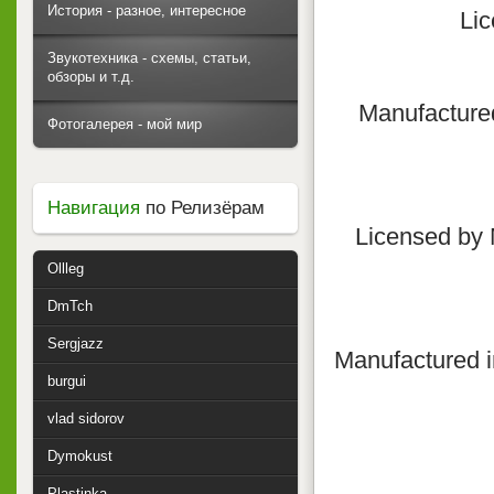
История - разное, интересное
Lic
Звукотехника - схемы, статьи,
обзоры и т.д.
Manufacture
Фотогалерея - мой мир
Навигация
по Релизёрам
Licensed by 
Ollleg
DmTch
Sergjazz
Manufactured 
burgui
vlad sidorov
Dymokust
Plastinka