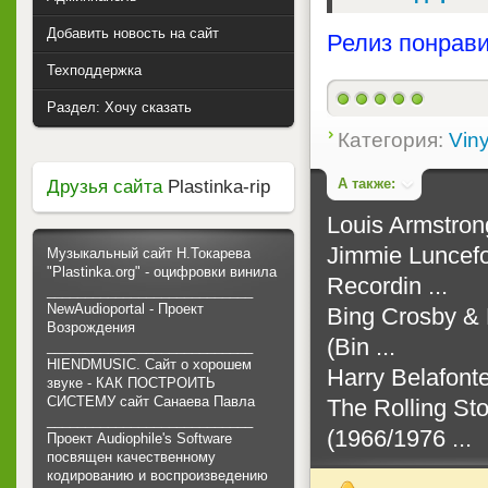
Добавить новость на сайт
Релиз понрави
Техподдержка
Раздел: Хочу сказать
Категория:
Viny
А также:
Друзья сайта
Plastinka-rip
Louis Armstron
Jimmie Luncefo
Музыкальный сайт Н.Токарева
"Plastinka.org" - оцифровки винила
Recordin ...
___________________________
NewAudioportal - Проект
Bing Crosby & 
Возрождения
(Bin ...
___________________________
HIENDMUSIC. Сайт о хорошем
Harry Belafonte
звуке - КАК ПОСТРОИТЬ
СИСТЕМУ сайт Санаева Павла
The Rolling Sto
___________________________
(1966/1976 ...
Проект Audiophile's Software
посвящен качественному
кодированию и воспроизведению