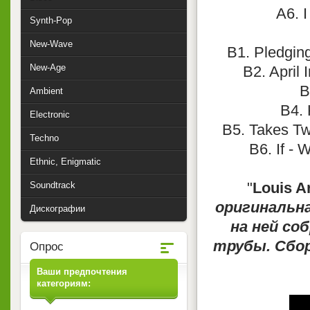
A6. I
Synth-Pop
New-Wave
B1. Pledgin
New-Age
B2. April 
B
Ambient
B4. 
Electronic
B5. Takes Tw
Techno
B6. If - 
Ethnic, Enigmatic
"
Louis A
Soundtrack
оригинальн
Дискографии
на ней со
трубы. Сбо
Опрос
Ваши предпочтения
категориям: