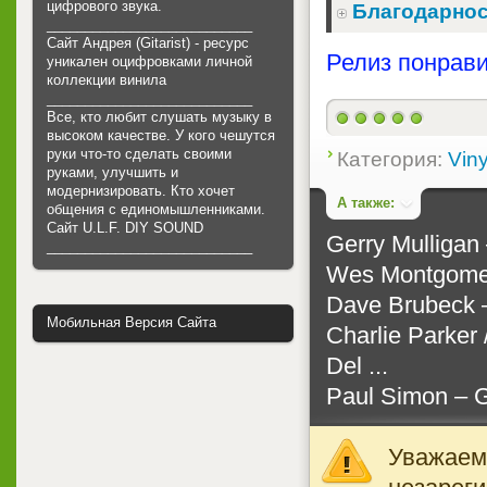
цифрового звука.
Благодарнос
___________________________
Сайт Андрея (Gitarist) - ресурс
Релиз понрави
уникален оцифровками личной
коллекции винила
___________________________
Все, кто любит слушать музыку в
высоком качестве. У кого чешутся
руки что-то сделать своими
Категория:
Viny
руками, улучшить и
модернизировать. Кто хочет
А также:
общения с единомышленниками.
Cайт U.L.F. DIY SOUND
Gerry Mulligan ‎
___________________________
Wes Montgomery
Dave Brubeck ‎
Мобильная Версия Сайта
Charlie Parker 
Del ...
Paul Simon ‎– G
Уважаемы