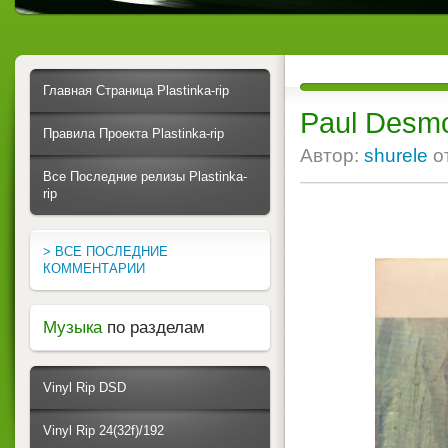
Главная Страница Plastinka-rip
Paul Desmo
Правила Проекта Plastinka-rip
Автор:
shurele
о
Все Последние релизы Plastinka-
rip
> ВСЕ ПОСЛЕДНИЕ
КОММЕНТАРИИ
Музыка
по разделам
Vinyl Rip DSD
Vinyl Rip 24(32f)/192