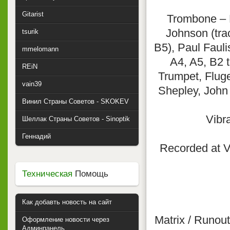
Gitarist
Trombone – B
Johnson (trac
tsurik
B5), Paul Fauli
mmelomann
A4, A5, B2 
REiN
Trumpet, Fluge
vain39
Shepley, John 
Винил Страны Советов - SKOKEV
Vibr
Шеллак Страны Советов - Sinoptik
Геннадий
Recorded at V
Техническая
Помощь
Как добавть новость на сайт
Matrix / Runou
Оформление новости через
Админпанель