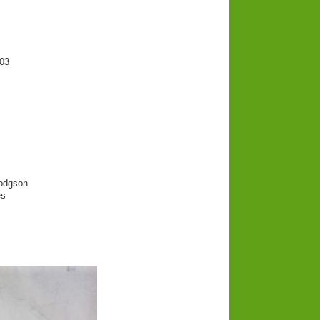
03
Hodgson
es