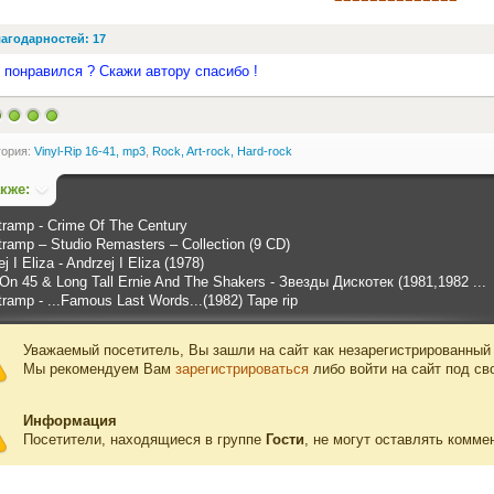
агодарностей: 17
 понравился ? Скажи автору спасибо !
гория:
Vinyl-Rip 16-41, mp3
,
Rock, Art-rock, Hard-rock
акже:
tramp - Crime Of The Century
tramp – Studio Remasters – Collection (9 CD)
j I Eliza - Andrzej I Eliza (1978)
 On 45 & Long Tall Ernie And The Shakers - Звезды Дискотек (1981,1982 ...
ramp - ...Famous Last Words...(1982) Tape rip
Уважаемый посетитель, Вы зашли на сайт как незарегистрированный
Мы рекомендуем Вам
зарегистрироваться
либо войти на сайт под св
Информация
Посетители, находящиеся в группе
Гости
, не могут оставлять комме