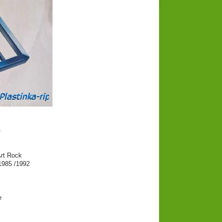
p
rt Rock
1985 /1992
e