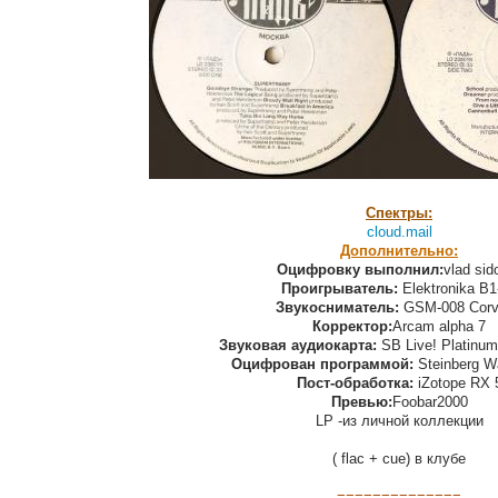
Спектры:
cloud.mail
Дополнительно:
Оцифровку выполнил:
vlad sid
Проигрыватель:
Elektronika B1
Звукосниматель:
GSM-008 Corv
Корректор:
Arcam alpha 7
Звуковая аудиокарта:
SB Live! Platinum
Оцифрован программой:
Steinberg Wa
Пост-обработка:
iZotope RX 
Превью:
Foobar2000
LP -из личной коллекции
( flac + cue) в клубе
==============