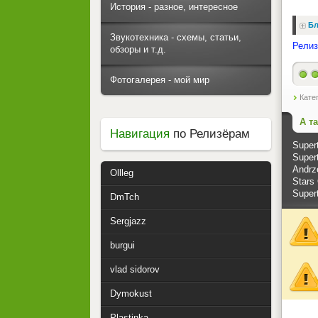
История - разное, интересное
Бл
Звукотехника - схемы, статьи,
Релиз
обзоры и т.д.
Фотогалерея - мой мир
Кате
А т
Навигация
по Релизёрам
Super
Super
Andrze
Ollleg
Stars
Supert
DmTch
Sergjazz
burgui
vlad sidorov
Dymokust
Plastinka