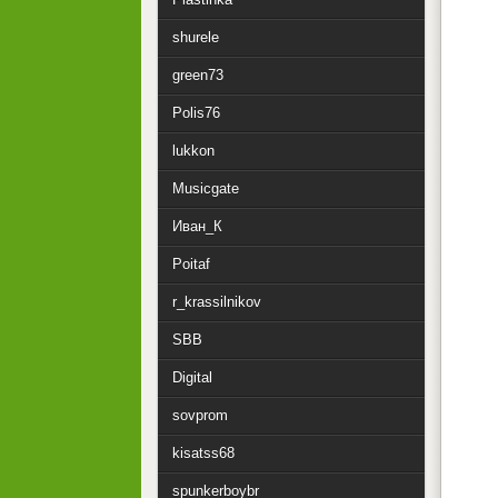
shurele
green73
Polis76
lukkon
Musicgate
Иван_К
Poitaf
r_krassilnikov
SBB
Digital
sovprom
kisatss68
spunkerboybr