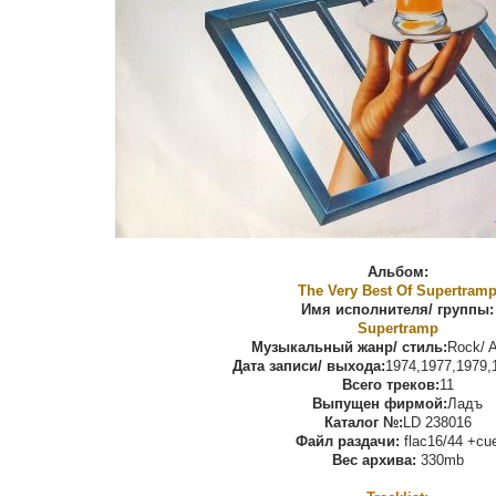
Альбом:
The Very Best Of Supertram
Имя исполнителя/ группы:
Supertramp
Музыкальный жанр/ стиль:
Rock/ A
Дата записи/ выхода:
1974,1977,1979,
Всего треков:
11
Выпущен фирмой:
Ладъ
Каталог №:
LD 238016
Файл раздачи:
flac16/44 +cu
Вес архива:
330mb