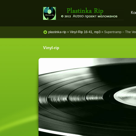
Ко
Plastinka rip - оцифровки
винила и магнитоальбомов
plastinka-rip
»
Vinyl-Rip 16-41, mp3
» Supertramp ‎– The Ve
Vinyl-rip