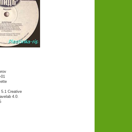
orov
-01
ette
 5.1 Creative
velab 4.0.
5