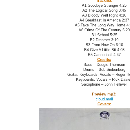
Tracklist:
A1 Goodbye Stranger 4:25
A2 The Logical Song 3:45
A3 Bloody Well Right 4:16
A4 Breakfast In America 2:37
A5 Take The Long Way Home 4:
A6 Crime Of The Century 5:20
B1 School 5:35
B2 Dreamer 3:19
B3 From Now On 6:10
B4 Give A Little Bit 4:03
B5 Cannonball 4:47
Credits:
Bass – Dougie Thomson
Drums – Bob Siebenberg
Guitar, Keyboards, Vocals – Roger 
Keyboards, Vocals – Rick Davi
Saxophone – John Helliwell
Preview mp3:
cloud.mail
Covers: