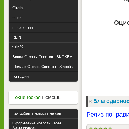
Gitarist
tsurik
Оци
mmelomann
REiN
vain39
Винил Страны Советов - SKOKEV
Шеллак Страны Советов - Sinoptik
Геннадий
Техническая
Помощь
Благодарнос
Релиз понрави
Как добавть новость на сайт
Оформление новости через
Админпанель