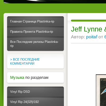
Главная Страница Plastinka-rip
Jeff Lynne
Правила Проекта Plastinka-rip
Автор:
poitaf
от
Все Последние релизы Plastinka-
rip
> ВСЕ ПОСЛЕДНИЕ
КОММЕНТАРИИ
Музыка
по разделам
Vinyl Rip DSD
Vinyl Rip 24(32f)/192