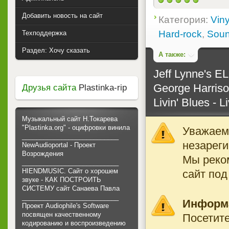
Добавить новость на сайт
Категория:
Viny
Hard-rock
,
Soun
Техподдержка
Раздел: Хочу сказать
А также:
Jeff Lynne's E
George Harriso
Друзья сайта
Plastinka-rip
Livin' Blues - L
Музыкальный сайт Н.Токарева
"Plastinka.org" - оцифровки винила
Уважаемы
___________________________
незареги
NewAudioportal - Проект
Возрождения
Мы реко
___________________________
HIENDMUSIC. Сайт о хорошем
сайт под
звуке - КАК ПОСТРОИТЬ
СИСТЕМУ сайт Санаева Павла
___________________________
Информ
Проект Audiophile's Software
посвящен качественному
Посетите
кодированию и воспроизведению