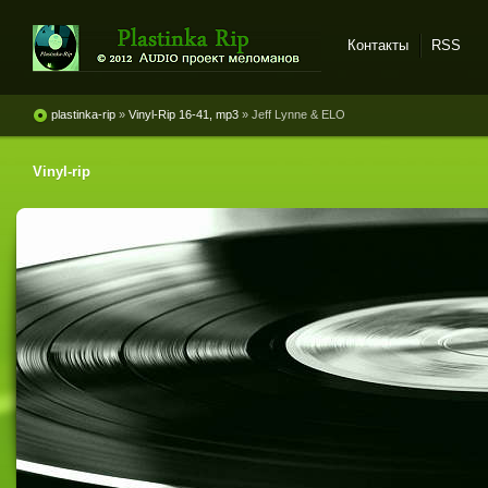
Контакты
RSS
Plastinka rip - оцифровки
винила и магнитоальбомов
plastinka-rip
»
Vinyl-Rip 16-41, mp3
» Jeff Lynne & ELO
Vinyl-rip