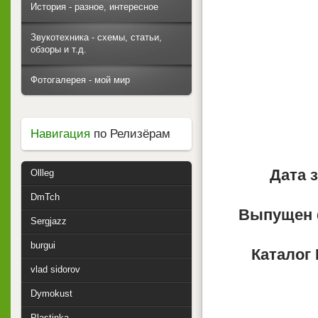
История - разное, интересное
Звукотехника - схемы, статьи,
обзоры и т.д.
Фотогалерея - мой мир
Навигация
по Релизёрам
Дата 
Ollleg
DmTch
Выпущен 
Sergjazz
burgui
Каталог
vlad sidorov
Dymokust
Plastinka