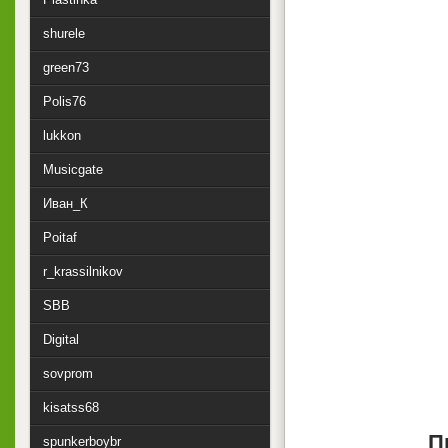
shurele
green73
Polis76
lukkon
Musicgate
Иван_К
Poitaf
r_krassilnikov
SBB
Digital
sovprom
kisatss68
П
spunkerboybr