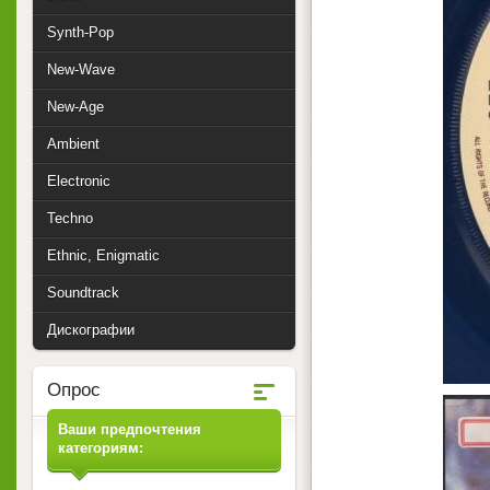
Synth-Pop
New-Wave
New-Age
Ambient
Electronic
Techno
Ethnic, Enigmatic
Soundtrack
Дискографии
Опрос
Ваши предпочтения
категориям: