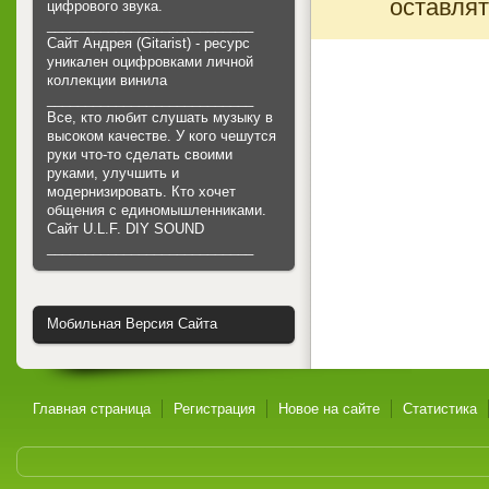
оставлят
цифрового звука.
___________________________
Сайт Андрея (Gitarist) - ресурс
уникален оцифровками личной
коллекции винила
___________________________
Все, кто любит слушать музыку в
высоком качестве. У кого чешутся
руки что-то сделать своими
руками, улучшить и
модернизировать. Кто хочет
общения с единомышленниками.
Cайт U.L.F. DIY SOUND
___________________________
Мобильная Версия Сайта
Главная страница
Регистрация
Новое на сайте
Статистика