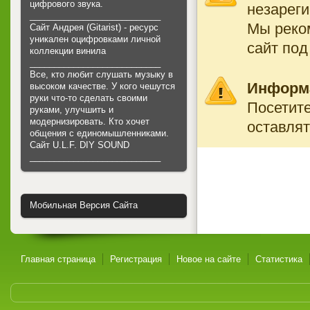
цифрового звука.
незареги
___________________________
Мы реко
Сайт Андрея (Gitarist) - ресурс
уникален оцифровками личной
сайт под
коллекции винила
___________________________
Все, кто любит слушать музыку в
Информ
высоком качестве. У кого чешутся
руки что-то сделать своими
Посетите
руками, улучшить и
модернизировать. Кто хочет
оставлят
общения с единомышленниками.
Cайт U.L.F. DIY SOUND
___________________________
Мобильная Версия Сайта
Главная страница
Регистрация
Новое на сайте
Статистика