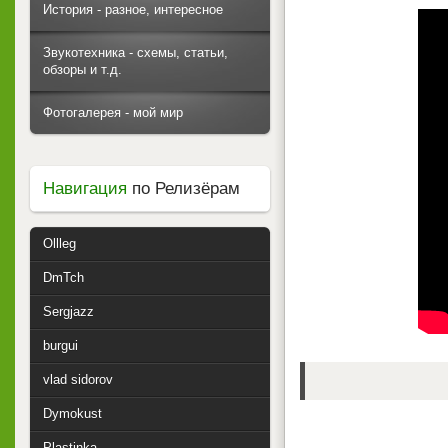
История - разное, интересное
Звукотехника - схемы, статьи,
обзоры и т.д.
Фотогалерея - мой мир
Навигация
по Релизёрам
Ollleg
DmTch
Sergjazz
burgui
vlad sidorov
Dymokust
Plastinka