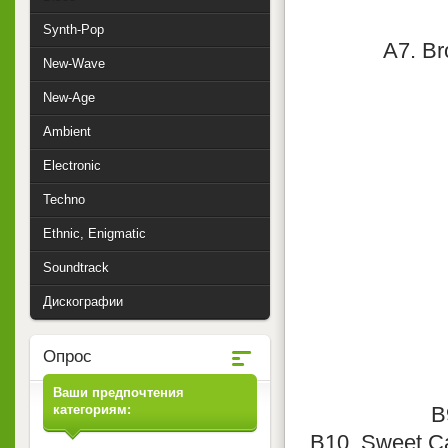
Synth-Pop
A7. Br
New-Wave
New-Age
Ambient
Electronic
Techno
Ethnic, Enigmatic
Soundtrack
Дискографии
Опрос
Ваши предпочтения
категориям:
B
B10. Sweet C