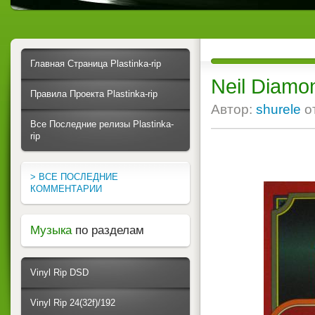
Главная Страница Plastinka-rip
Neil Diamon
Правила Проекта Plastinka-rip
Автор:
shurele
о
Все Последние релизы Plastinka-
rip
> ВСЕ ПОСЛЕДНИЕ
КОММЕНТАРИИ
Музыка
по разделам
Vinyl Rip DSD
Vinyl Rip 24(32f)/192