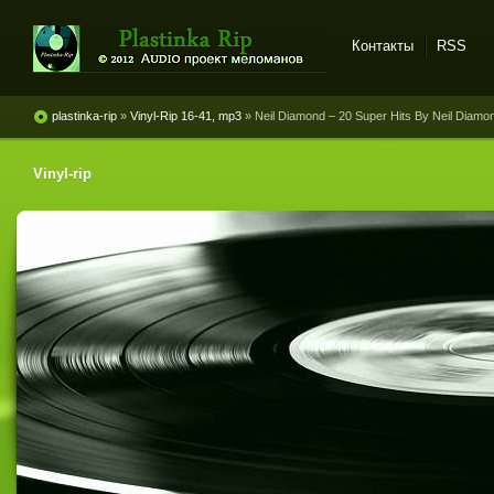
Контакты
RSS
Plastinka rip - оцифровки
винила и магнитоальбомов
plastinka-rip
»
Vinyl-Rip 16-41, mp3
» Neil Diamond ‎– 20 Super Hits By Neil Diamo
Vinyl-rip