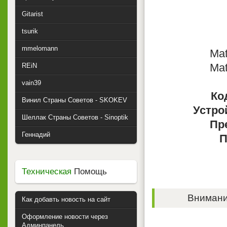
Gitarist
tsurik
mmelomann
Mat
Mat
REiN
vain39
Ко
Винил Страны Советов - SKOKEV
Устро
Шеллак Страны Советов - Sinoptik
Пр
Геннадий
П
Техническая
Помощь
Внимание
Как добавть новость на сайт
Оформление новости через
Админпанель