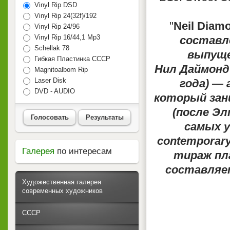
Vinyl Rip DSD
Vinyl Rip 24(32f)/192
"
Neil Diamo
Vinyl Rip 24/96
Vinyl Rip 16/44,1 Mp3
составл
Schellak 78
выпуще
Гибкая Пластинка СССР
Нил Даймонд (
Magnitoalbom Rip
Laser Disk
года) — 
DVD - AUDIO
который зан
(после Эл
Голосовать
Результаты
самых у
contemporar
Галерея
по интересам
тираж пла
составляет
Художественная галерея
современных художников
СССР