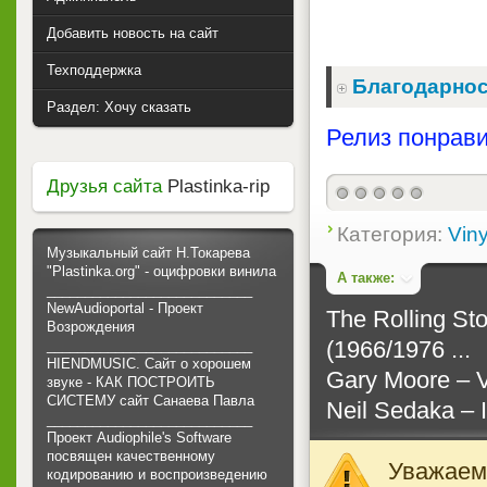
Добавить новость на сайт
Техподдержка
Благодарнос
Раздел: Хочу сказать
Релиз понрави
Друзья сайта
Plastinka-rip
Категория:
Viny
Музыкальный сайт Н.Токарева
"Plastinka.org" - оцифровки винила
А также:
___________________________
NewAudioportal - Проект
The Rolling Sto
Возрождения
(1966/1976 ...
___________________________
HIENDMUSIC. Сайт о хорошем
Gary Moore ‎– 
звуке - КАК ПОСТРОИТЬ
СИСТЕМУ сайт Санаева Павла
Neil Sedaka ‎– 
___________________________
Проект Audiophile's Software
посвящен качественному
Уважаемы
кодированию и воспроизведению