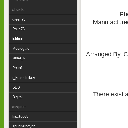
shurele
Ph
green73
Manufacture
Polis76
lukkon
Musicgate
Arranged By, C
Иван_К
Poitaf
r_krassilnikov
SBB
There exist 
Digital
sovprom
kisatss68
spunkerboybr