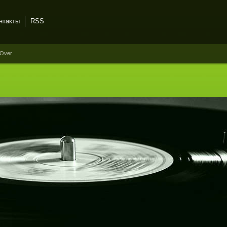
нтакты
RSS
 Over