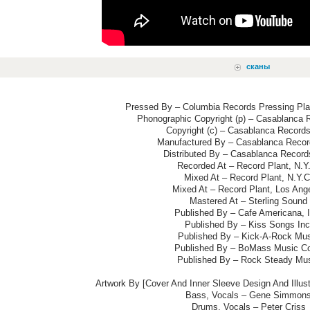
сканы
Pressed By – Columbia Records Pressing Pla
Phonographic Copyright (p) – Casablanca R
Copyright (c) – Casablanca Records
Manufactured By – Casablanca Record
Distributed By – Casablanca Records
Recorded At – Record Plant, N.Y
Mixed At – Record Plant, N.Y.C
Mixed At – Record Plant, Los Ang
Mastered At – Sterling Sound
Published By – Cafe Americana, I
Published By – Kiss Songs Inc
Published By – Kick-A-Rock Mu
Published By – BoMass Music Co
Published By – Rock Steady Mu
Artwork By [Cover And Inner Sleeve Design And Illust
Bass, Vocals – Gene Simmon
Drums, Vocals – Peter Criss