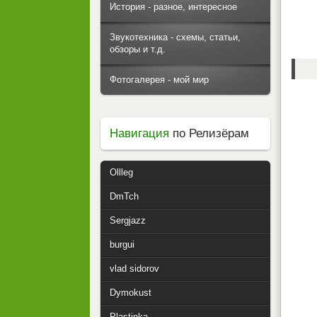
История - разное, интересное
Звукотехника - схемы, статьи,
обзоры и т.д.
Фотогалерея - мой мир
Навигация
по Релизёрам
Ollleg
DmTch
Sergjazz
burgui
vlad sidorov
Dymokust
Plastinka