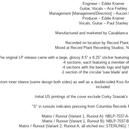
Engineer – Eddie Kramer
Guitar, Vocals – Ace Frehley
Management [Management/Direction] – Aucoin
Producer – Eddie Kramer
Vocals, Guitar – Paul Stanley
Manufactured and marketed by Casablanca 
Recorded on location by Record Plant
Mixed at Record Plant Recording Studios, N
he original LP release came with a large, glossy 8.5" x 8.25" sticker featurin
-4 sections, each featuring a member o
-4 sections with the bands logo and light
-1 section of the circular 'saw blade' and 
stom inner sleeve (same design both sides) as well as a double-sided Kiss 
included.
Initial US printings of the cover exclude Corky Stasiak's 
"S" in runouts indicates pressing from Columbia Records 
Matrix / Runout (Variant 1, Runout A): NBLP-7037
Matrix / Runout (Variant 1, Runout B): NBLP-703
Matrix / Runout (Variant 2, Runout A, all etched exc STERLING