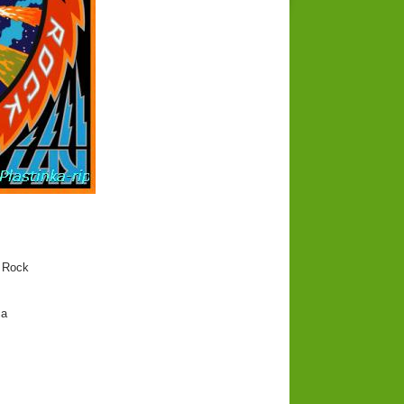
 Rock
ca