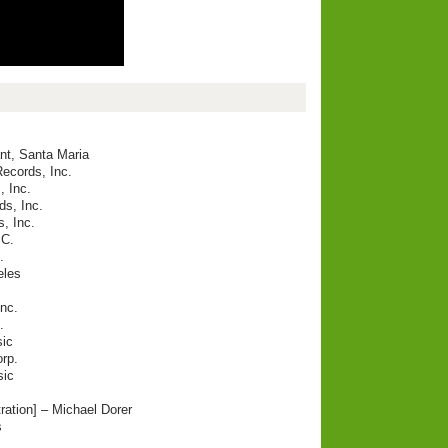
nt, Santa Maria
ecords, Inc.
, Inc.
s, Inc.
, Inc.
.C.
.
eles
nc.
.
sic
rp.
sic
ration] – Michael Dorer
s