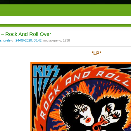
 ‎– Rock And Roll Over
shurele
от
24-08-2020, 08:42
, посмотрело: 1238
*LP*