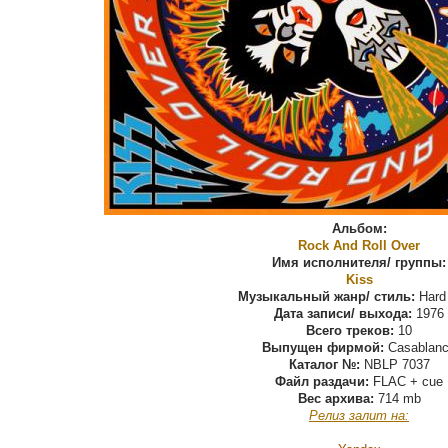
Альбом:
Rock And Roll Over
Имя исполнителя/ группы:
Kiss
Музыкальный жанр/ стиль:
Hard
Дата записи/ выхода:
1976
Всего треков:
10
Выпущен фирмой:
Casablan
Каталог №:
NBLP 7037
Файл раздачи:
FLAC + cue
Вес архива:
714 mb
Релиз залит на: