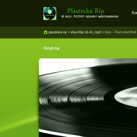
Ко
Plastinka rip - оцифровки
винила и магнитоальбомов
plastinka-rip
»
Vinyl-Rip 16-41, mp3
» Kiss ‎– Rock And Roll
Vinyl-rip