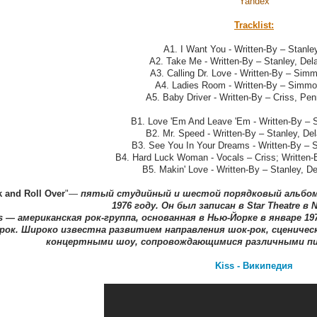
Yandex
Tracklist:
A1. I Want You - Written-By – Stanley
A2. Take Me - Written-By – Stanley, Del
A3. Calling Dr. Love - Written-By – Simm
A4. Ladies Room - Written-By – Simmo
A5. Baby Driver - Written-By – Criss, Pen
B1. Love 'Em And Leave 'Em - Written-By – 
B2. Mr. Speed - Written-By – Stanley, Del
B3. See You In Your Dreams - Written-By – 
B4. Hard Luck Woman - Vocals – Criss; Written-B
B5. Makin' Love - Written-By – Stanley, De
 and Roll Over
"—
пятый студийный и шестой порядковый альбом 
1976 году. Он был записан в Star Theatre в 
s — американская рок-группа, основанная в Нью-Йорке в январе 197
рок. Широко известна развитием направления шок-рок, сценичес
концертными шоу, сопровождающимися различными п
Kiss - Википедия