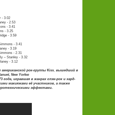
 - 3.02
aney - 2.53
ons - 3.41
ns - 3.25
ridge - 3.59
Simmons - 3.41
aney - 3.19
Simmons - 2.31
y – Stanley - 3.32
laney - 3.12
американской рок-группы
Kiss
,
вышедший в
Nanuet, New Yorkю
3 года, игравшая в жанрах глэм-рок и хард-
кими макияжами её участников, а также
иротехническими эффектами
.