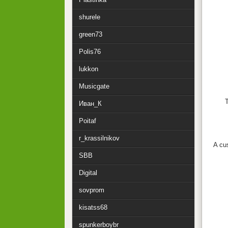
shurele
green73
Polis76
lukkon
Musicgate
T
Иван_К
Poitaf
r_krassilnikov
A cu
SBB
Digital
sovprom
kisatss68
spunkerboybr