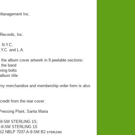
 Management Inc.
Records, Inc.
, N.Y.C.
.Y.C. and L.A.
g the album cover artwork in 9 peelable sections:
f the band
ning bolts
album title
Army merchandise and membership order form is also
credit from the rear cover.
Pressing Plant, Santa Maria
-A-8-SM STERLING 1S;
7-B-9-SM STERLING 1S
): S2 NBLP 7037-A-9-SM B2 sᴛᴇʀʟɪɴɢ