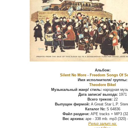
Альбом:
Silent No More - Freedom Songs Of S
Имя исполнителя/ группы:
Theodore Bikel
Музыкальный жанр/ стиль:
народная музы
Дата записи/ выхода:
1971
Всего треков:
22
Выпущен фирмой:
A Great Star L.P. Ster
Каталог №:
S 64836
Файл раздачи:
APE tracks + MP3 (320
Вес архива:
ape - 338 mb. mp3 (320) 
Релиз залит на: