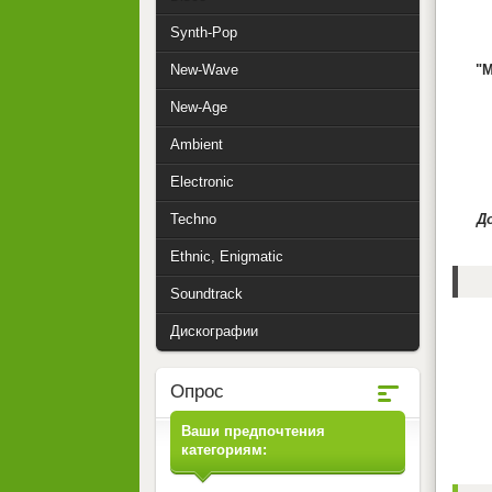
Synth-Pop
New-Wave
"М
New-Age
Ambient
Electronic
Techno
Д
Ethnic, Enigmatic
Soundtrack
Дискографии
Опрос
Ваши предпочтения
категориям: