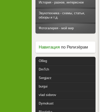
История - разное, интересное
Звукотехника - схемы, статьи,
обзоры и т.д.
Фотогалерея - мой мир
Навигация
по Релизёрам
Ollleg
DmTch
Sergjazz
burgui
vlad sidorov
Dymokust
Plastinka