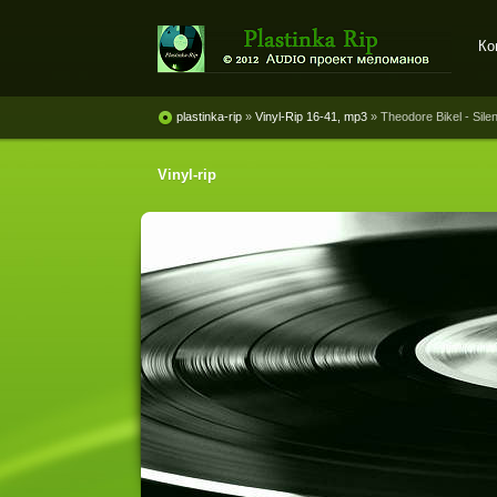
Ко
Plastinka rip - оцифровки
винила и магнитоальбомов
plastinka-rip
»
Vinyl-Rip 16-41, mp3
» Theodore Bikel - Sil
Vinyl-rip