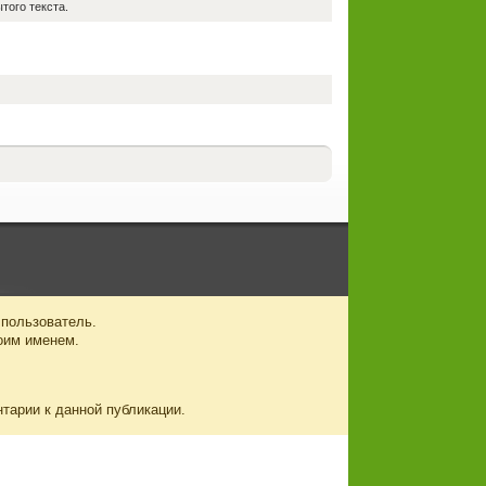
того текста.
 пользователь.
оим именем.
нтарии к данной публикации.