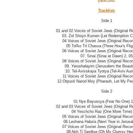
yand.Disс
Tracklist:
Side 1
01 and 02 Voices of Soviet Jews (Original Re
03. Zol Shoyn Kumen (Let Redemption C
04 Voices of Soviet Jews (Original Recor
05 Tol'ko Tri Chassa (Three Hour's Flig
06 Voices of Soviet Jews (Original Recor
07. Sinai (Sinai at Dawn) 2, 05
08 Voices of Soviet Jews (Original Recor
09. Yerushalayim (Jerusalem the Beautif
10. Tel-Avivskaya Tyotya (Tel-Aviv Aunt
11 Voices of Soviet Jews (Original Recor
12 Otpusti Narod Moy (Pharaoh, Let My Peo
Side 2
01 Nye Bayussya (Fear No One) 1
02 and 03 Voices of Soviet Jews (Original Re
04 Yeschcho Raz (One More Time) 
05 Voices of Soviet Jews (Original Recor
06 Leshana Haba'a (Next Year in Jerusa
07 Voices of Soviet Jews (Original Recor
08 Akh Ti Serdtse (Oh My Clumsy Hear