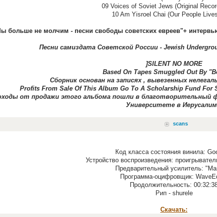
09 Voices of Soviet Jews (Original Recor
10 Am Yisroel Chai (Our People Lives
ы больше не молчим - песни свободы советских евреев"+ интервь
Песни самиздата Советской России - Jewish Undergrou
]SILENT NO MORE
Based On Tapes Smuggled Out By "B
Сборник основан на записях , вывезенных нелегал
Profits From Sale Of This Album Go To A Scholarship Fund For S
оходы от продажи этого альбома пошли в благотворительный фо
Университете в Иерусалим
scans
Код класса состояния винила: Goo
Устройство воспроизведения: проигрывател
Предварительный усилитель: "Mar
Программа-оцифровщик: WaveEd
Продолжительность: 00:32:3
Рип - shurele
Скачать: