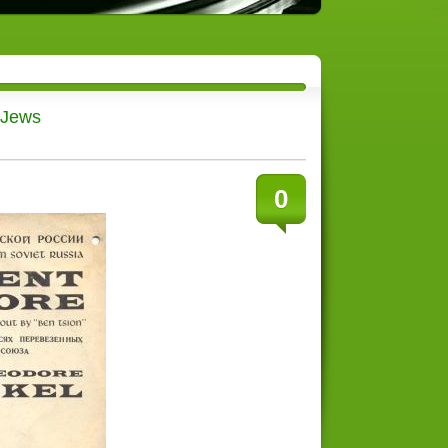
 Jews
0