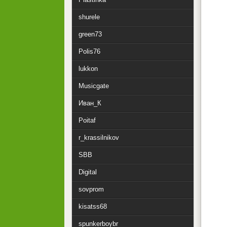
shurele
green73
Polis76
lukkon
Musicgate
Иван_К
Poitaf
r_krassilnikov
SBB
Digital
sovprom
kisatss68
spunkerboybr