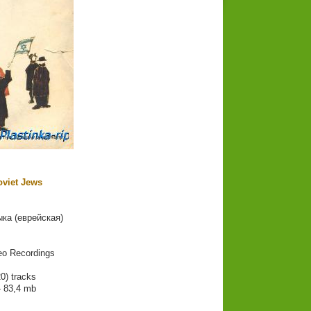
oviet Jews
ка (еврейская)
eo Recordings
) tracks
- 83,4 mb