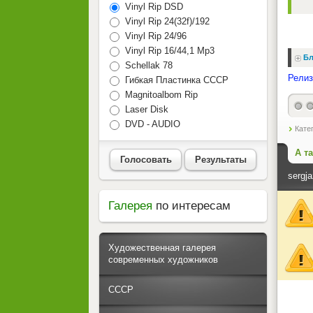
Vinyl Rip DSD
Vinyl Rip 24(32f)/192
Vinyl Rip 24/96
Vinyl Rip 16/44,1 Mp3
Бл
Schellak 78
Релиз
Гибкая Пластинка СССР
Magnitoalbom Rip
Laser Disk
DVD - AUDIO
Кате
А т
Голосовать
Результаты
sergja
Галерея
по интересам
Художественная галерея
современных художников
СССР