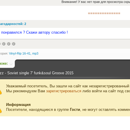
Внимание! У вас нет прав для просмотра скры
==============
агодарностей: 2
 понравился ? Скажи автору спасибо !
гория:
Vinyl-Rip 16-41, mp3
акже:
zz - Soviet single 7' funk&soul Groove 2015
Уважаемый посетитель, Вы зашли на сайт как незарегистрированный
Мы рекомендуем Вам
зарегистрироваться
либо войти на сайт под св
Информация
Посетители, находящиеся в группе
Гости
, не могут оставлять комме