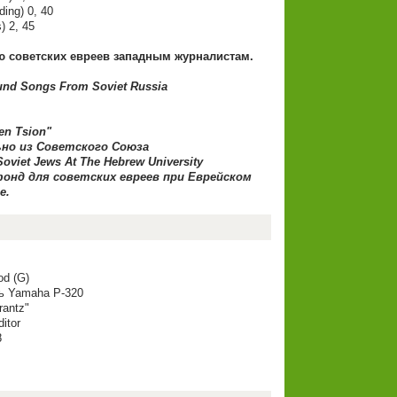
ding) 0, 40
) 2, 45
ю советских евреев западным журналистам.
nd Songs From Soviet Russia
en Tsion"
ьно из Советского Союза
oviet Jews At The Hebrew University
нд для советских евреев при Еврейском
е.
d (G)
ь Yamaha P-320
antz"
itor
8