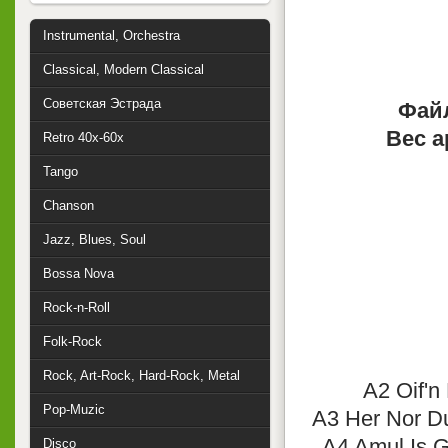
Instrumental, Orchestra
Classical, Modern Classical
Советская Эстрада
Файл
Вес а
Retro 40x-60x
Tango
Chanson
Jazz, Blues, Soul
Bossa Nova
Rock-n-Roll
Folk-Rock
Rock, Art-Rock, Hard-Rock, Metal
A2 Oif'n
Pop-Muzic
A3 Her Nor Du
A4 Amul Is G
Disco