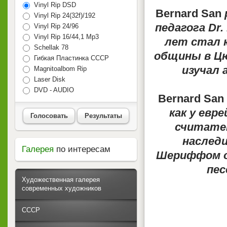
Vinyl Rip DSD
Bernard San
Vinyl Rip 24(32f)/192
педагога Dr.
Vinyl Rip 24/96
Vinyl Rip 16/44,1 Mp3
лет стал 
Schellak 78
общины в Цю
Гибкая Пластинка СССР
изучал 
Magnitoalbom Rip
Laser Disk
DVD - AUDIO
Bernard San
как у евр
Голосовать
Результаты
считате
наследи
Галерея
по интересам
Шериффом о
пес
Художественная галерея
современных художников
СССР