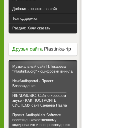
Добавить новость на сайт
Техподдержка
Раздел: Хочу сказать
Друзья сайта
Plastinka-rip
Музыкальный сайт Н.Токарева
"Plastinka.org" - оцифровки винила
___________________________
NewAudioportal - Проект
Возрождения
___________________________
HIENDMUSIC. Сайт о хорошем
звуке - КАК ПОСТРОИТЬ
СИСТЕМУ сайт Санаева Павла
___________________________
Проект Audiophile's Software
посвящен качественному
кодированию и воспроизведению