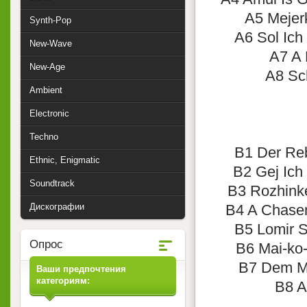
A5 Mejer
Synth-Pop
A6 Sol Ich
New-Wave
A7 A 
New-Age
A8 Sch
Ambient
Electronic
Techno
B1 Der Reb
Ethnic, Enigmatic
B2 Gej Ich
Soundtrack
B3 Rozhinke
Дискографии
B4 A Chasen
B5 Lomir S
Опрос
B6 Mai-ko-
B7 Dem Mi
Ваши предпочтения
категориям:
B8 A