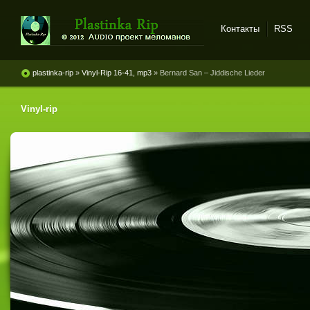
Контакты
RSS
Plastinka rip - оцифровки
винила и магнитоальбомов
plastinka-rip
»
Vinyl-Rip 16-41, mp3
» Bernard San – Jiddische Lieder
Vinyl-rip