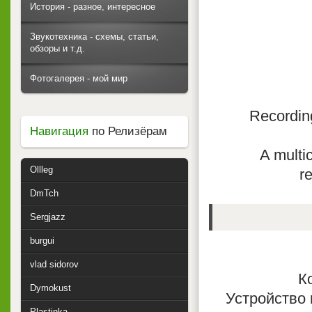
История - разное, интересное
Звукотехника - схемы, статьи,
обзоры и т.д.
Фотогалерея - мой мир
Recordin
Навигация
по Релизёрам
A multi
Ollleg
r
DmTch
Sergjazz
burgui
vlad sidorov
К
Dymokust
Устройство
Plastinka