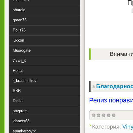
П
shurele
green73
Polis76
lukkon
Musicgate
Внимание
Иван_К
Poitaf
r_krassilnikov
Благодарнос
SBB
Релиз понрави
Digital
sovprom
kisatss68
Категория:
Viny
spunkerboybr