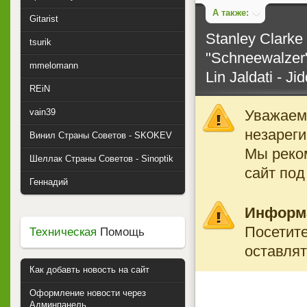
А также:
Gitarist
Stanley Clarke 
tsurik
"Schneewalzer
mmelomann
Lin Jaldati - Ji
REiN
Уважаемы
vain39
незареги
Винил Страны Советов - SKOKEV
Мы реко
Шеллак Страны Советов - Sinoptik
сайт под
Геннадий
Информ
Посетите
Техническая
Помощь
оставлят
Как добавть новость на сайт
Оформление новости через
Админпанель