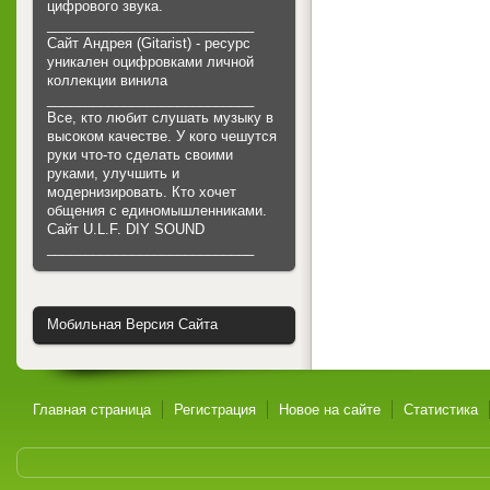
цифрового звука.
___________________________
Сайт Андрея (Gitarist) - ресурс
уникален оцифровками личной
коллекции винила
___________________________
Все, кто любит слушать музыку в
высоком качестве. У кого чешутся
руки что-то сделать своими
руками, улучшить и
модернизировать. Кто хочет
общения с единомышленниками.
Cайт U.L.F. DIY SOUND
___________________________
Мобильная Версия Сайта
Главная страница
Регистрация
Новое на сайте
Статистика