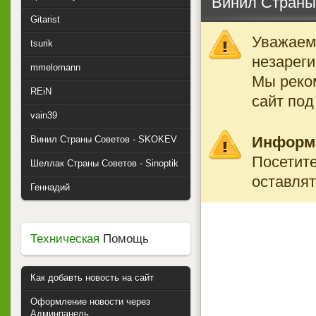
Винил Страны 
Gitarist
Уважаемы
tsurik
незареги
mmelomann
Мы реко
REiN
сайт под
vain39
Информ
Винил Страны Советов - SKOKEV
Посетите
Шеллак Страны Советов - Sinoptik
оставлят
Геннадий
Техническая
Помощь
Как добавть новость на сайт
Оформление новости через
Админпанель