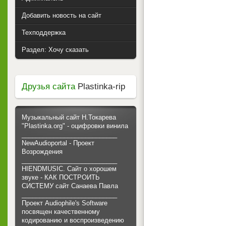
Добавить новость на сайт
Техподдержка
Раздел: Хочу сказать
Друзья сайта
Plastinka-rip
Музыкальный сайт Н.Токарева
"Plastinka.org" - оцифровки винила
___________________________
NewAudioportal - Проект
Возрождения
___________________________
HIENDMUSIC. Сайт о хорошем
звуке - КАК ПОСТРОИТЬ
СИСТЕМУ сайт Санаева Павла
___________________________
Проект Audiophile's Software
посвящен качественному
кодированию и воспроизведению