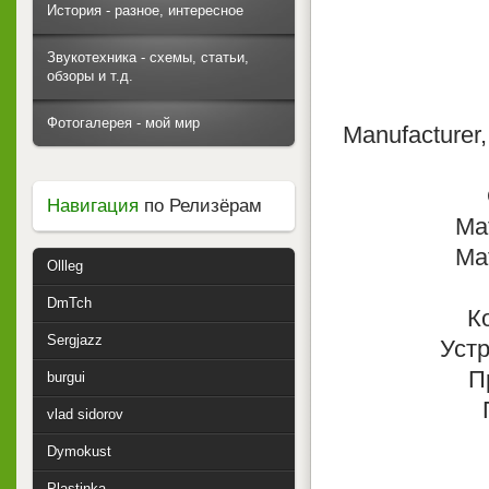
История - разное, интересное
Звукотехника - схемы, статьи,
обзоры и т.д.
Фотогалерея - мой мир
Manufacturer
Навигация
по Релизёрам
Mat
Mat
Ollleg
DmTch
К
Sergjazz
Уст
П
burgui
vlad sidorov
Dymokust
Plastinka