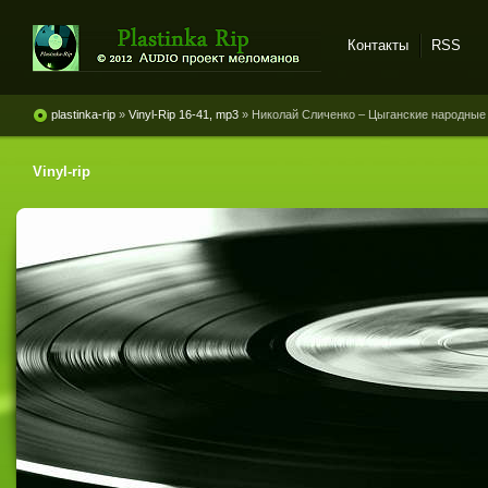
Контакты
RSS
Plastinka rip - оцифровки
винила и магнитоальбомов
plastinka-rip
»
Vinyl-Rip 16-41, mp3
» Николай Сличенко ‎– Цыганские народные
Vinyl-rip