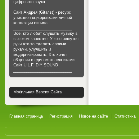
цифрового звука.
___________________________
Сайт Андрея (Gitarist) - ресурс
уникален оцифровками личной
коллекции винила
___________________________
Все, кто любит слушать музыку в
высоком качестве. У кого чешутся
руки что-то сделать своими
руками, улучшить и
модернизировать. Кто хочет
общения с единомышленниками.
Cайт U.L.F. DIY SOUND
___________________________
Мобильная Версия Сайта
Главная страница
Регистрация
Новое на сайте
Статистика