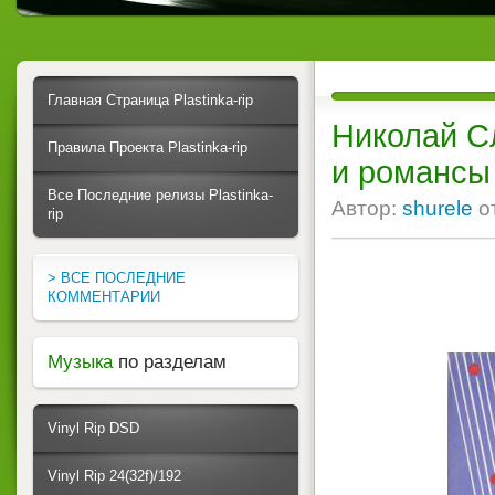
Главная Страница Plastinka-rip
Николай С
Правила Проекта Plastinka-rip
и романсы
Все Последние релизы Plastinka-
Автор:
shurele
о
rip
> ВСЕ ПОСЛЕДНИЕ
КОММЕНТАРИИ
Музыка
по разделам
Vinyl Rip DSD
Vinyl Rip 24(32f)/192