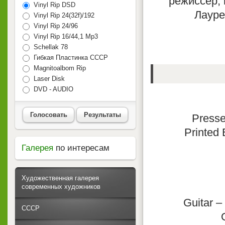
режиссёр, 
Vinyl Rip DSD
Лауре
Vinyl Rip 24(32f)/192
Vinyl Rip 24/96
Vinyl Rip 16/44,1 Mp3
Schellak 78
Гибкая Пластинка СССР
Magnitoalbom Rip
Laser Disk
DVD - AUDIO
Голосовать
Результаты
Press
Printed
Галерея
по интересам
Художественная галерея
современных художников
Guitar 
СССР