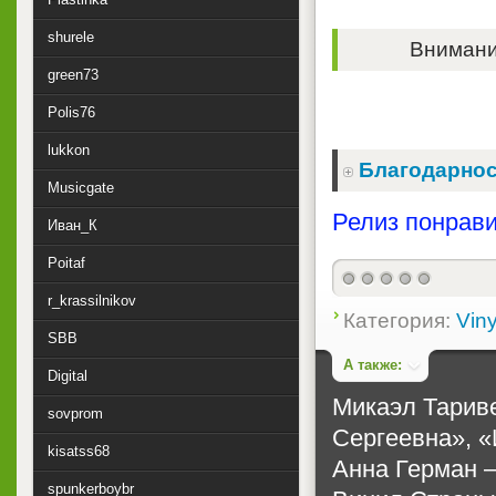
shurele
Внимание
green73
Polis76
lukkon
Благодарнос
Musicgate
Релиз понрави
Иван_К
Poitaf
r_krassilnikov
Категория:
Viny
SBB
А также:
Digital
Микаэл Тариве
sovprom
Сергеевна», «И
kisatss68
Анна Герман ‎
spunkerboybr