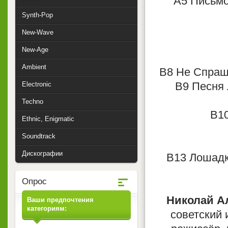
A5 Письмо 
Synth-Pop
New-Wave
New-Age
Ambient
B8 Не Спраши
B9 Песня Л
Electronic
Techno
B10
Ethnic, Enigmatic
Soundtrack
Дискографии
B13 Лошадка
Опрос
Николай А
Ваши предпочтения
категориям:
советский 