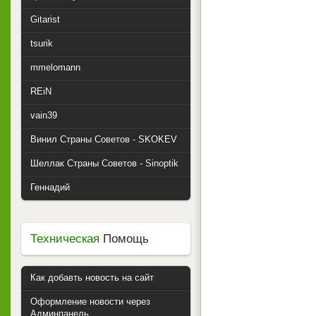
Gitarist
tsurik
mmelomann
REiN
vain39
Винил Страны Советов - SKOKEV
Шеллак Страны Советов - Sinoptik
Геннадий
Техническая
Помощь
Как добавть новость на сайт
Оформление новости через
Админпанель