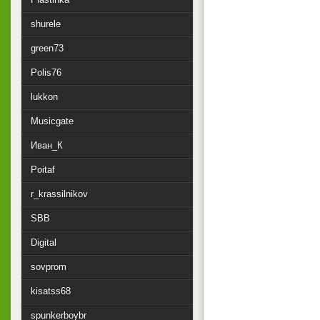
shurele
green73
Polis76
lukkon
Musicgate
Иван_К
Poitaf
r_krassilnikov
SBB
Digital
sovprom
kisatss68
spunkerboybr