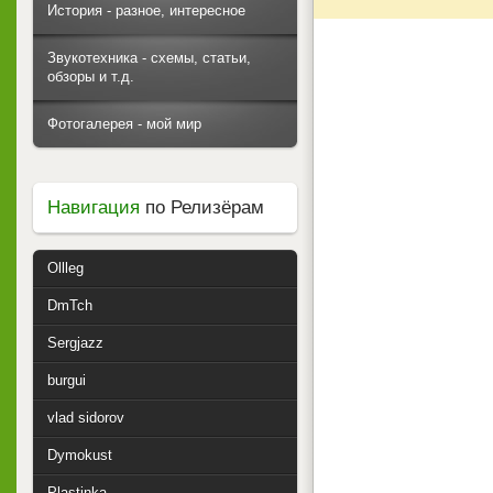
История - разное, интересное
Звукотехника - схемы, статьи,
обзоры и т.д.
Фотогалерея - мой мир
Навигация
по Релизёрам
Ollleg
DmTch
Sergjazz
burgui
vlad sidorov
Dymokust
Plastinka