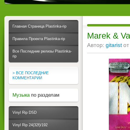
Главная Страница Plastinka-rip
Marek & Va
Правила Проекта Plastinka-rip
Автор:
gitarist
о
Все Последние релизы Plastinka-
rip
> ВСЕ ПОСЛЕДНИЕ
КОММЕНТАРИИ
Музыка
по разделам
Vinyl Rip DSD
Vinyl Rip 24(32f)/192