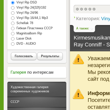
Vinyl Rip DSD
Vinyl Rip 24(32f)/192
Vinyl Rip 24/96
Категория:
Viny
Vinyl Rip 16/44,1 Mp3
Schellak 78
Гибкая Пластинка СССР
А также:
Magnitoalbom Rip
Kirmesmusikant
Laser Disk
Ray Conniff - 
DVD - AUDIO
Голосовать
Результаты
Уважаемы
незареги
Мы реко
Галерея
по интересам
сайт под
Художественная галерея
современных художников
Информ
Посетите
СССР
оставлят