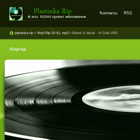
Контакты
RSS
Plastinka rip - оцифровки
винила и магнитоальбомов
plastinka-rip
»
Vinyl-Rip 16-41, mp3
» Marek & Vacek - In Gold 1981
Vinyl-rip