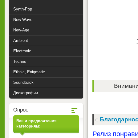
Synth-Pop
New-Wave
New-Age
Ambient
Electronic
Techno
Ethnic, Enigmatic
Soundtrack
Внимание
Дискографии
Опрос
Благодарнос
Ваши предпочтения
категориям:
Релиз понрави