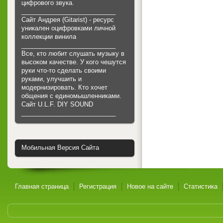
цифрового звука.
___________________________
Сайт Андрея (Gitarist) - ресурс
уникален оцифровками личной
коллекции винила
___________________________
Все, кто любит слушать музыку в
высоком качестве. У кого чешутся
руки что-то сделать своими
руками, улучшить и
модернизировать. Кто хочет
общения с единомышленниками.
Cайт U.L.F. DIY SOUND
___________________________
Мобильная Версия Сайта
Главная страница
Регистрация
Новое на сайте
Статистика