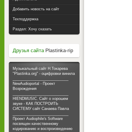
Добавить новость на сайт
Техподдержка
Раздел: Хочу сказать
Друзья сайта
Plastinka-rip
Музыкальный сайт Н.Токарева
"Plastinka.org" - оцифровки винила
___________________________
NewAudioportal - Проект
Возрождения
___________________________
HIENDMUSIC. Сайт о хорошем
звуке - КАК ПОСТРОИТЬ
СИСТЕМУ сайт Санаева Павла
___________________________
Проект Audiophile's Software
посвящен качественному
кодированию и воспроизведению