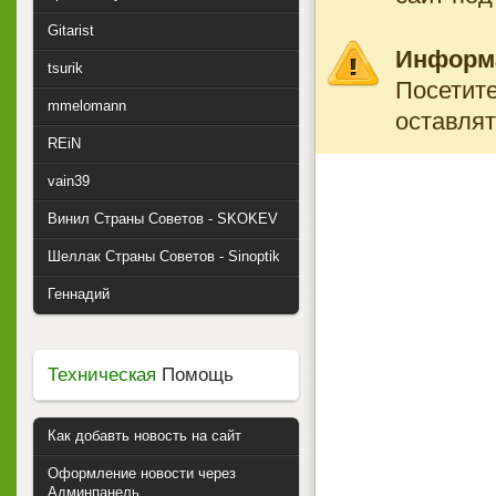
Gitarist
Информ
tsurik
Посетите
mmelomann
оставлят
REiN
vain39
Винил Страны Советов - SKOKEV
Шеллак Страны Советов - Sinoptik
Геннадий
Техническая
Помощь
Как добавть новость на сайт
Оформление новости через
Админпанель