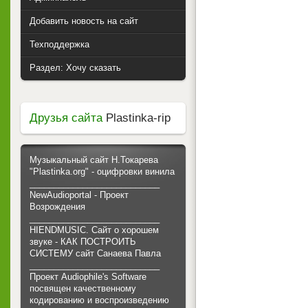
Добавить новость на сайт
Техподдержка
Раздел: Хочу сказать
Друзья сайта
Plastinka-rip
Музыкальный сайт Н.Токарева
"Plastinka.org" - оцифровки винила
___________________________
NewAudioportal - Проект
Возрождения
___________________________
HIENDMUSIC. Сайт о хорошем
звуке - КАК ПОСТРОИТЬ
СИСТЕМУ сайт Санаева Павла
___________________________
Проект Audiophile's Software
посвящен качественному
кодированию и воспроизведению