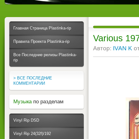
Главная Страница Plastinka-rip
Various 197
Правила Проекта Plastinka-rip
Автор:
IVAN K
о
Все Последние релизы Plastinka-
rip
> ВСЕ ПОСЛЕДНИЕ
КОММЕНТАРИИ
Музыка
по разделам
Vinyl Rip DSD
Vinyl Rip 24(32f)/192