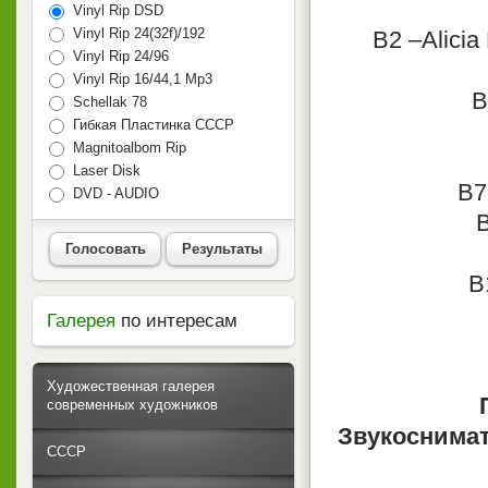
Vinyl Rip DSD
Vinyl Rip 24(32f)/192
B2 –Alicia 
Vinyl Rip 24/96
Vinyl Rip 16/44,1 Mp3
B
Schellak 78
Гибкая Пластинка СССР
Magnitoalbom Rip
Laser Disk
B7
DVD - AUDIO
B
Голосовать
Результаты
B
Галерея
по интересам
Художественная галерея
современных художников
Звукоснимат
СССР