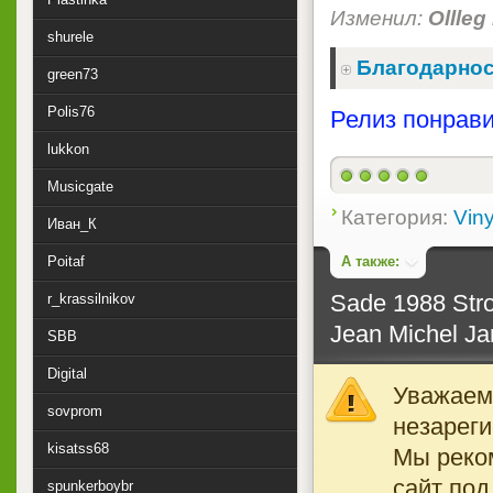
Изменил:
Ollleg
shurele
Благодарнос
green73
Polis76
Релиз понрави
lukkon
Musicgate
Категория:
Viny
Иван_К
А также:
Poitaf
Sade 1988 Stro
r_krassilnikov
Jean Michel Ja
SBB
Digital
Уважаемы
sovprom
незареги
kisatss68
Мы реко
сайт под
spunkerboybr