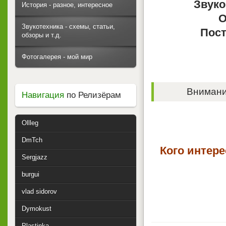
Звуко
История - разное, интересное
О
Звукотехника - схемы, статьи,
Пост
обзоры и т.д.
Фотогалерея - мой мир
Внимание
Навигация
по Релизёрам
Ollleg
DmTch
Кого интер
Sergjazz
burgui
vlad sidorov
Dymokust
Plastinka