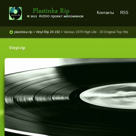
Контакты
RSS
Plastinka rip - оцифровки
винила и магнитоальбомов
plastinka-rip
»
Vinyl-Rip 24-192
» Various 1979 High Life - 20 Original Top Hits
Vinyl-rip