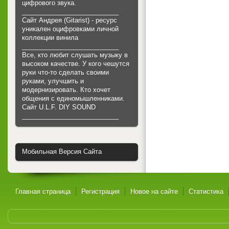
цифрового звука.
___________________________
Сайт Андрея (Gitarist) - ресурс
уникален оцифровками личной
коллекции винила
___________________________
Все, кто любит слушать музыку в
высоком качестве. У кого чешутся
руки что-то сделать своими
руками, улучшить и
модернизировать. Кто хочет
общения с единомышленниками.
Cайт U.L.F. DIY SOUND
___________________________
Мобильная Версия Сайта
Главная страница
Регистрация
Новое на сайте
Статистика