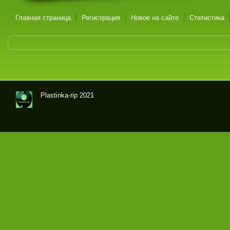
Главная страница
Регистрация
Новое на сайте
Статистика
Plastinka-rip 2021
Оци
фр
овк
и
гра
мпл
аст
ино
к и
маг
нит