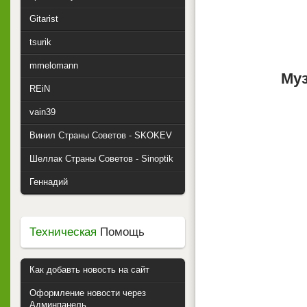
Gitarist
tsurik
mmelomann
Муз
REiN
vain39
Винил Страны Советов - SKOKEV
Шеллак Страны Советов - Sinoptik
Геннадий
Техническая
Помощь
Как добавть новость на сайт
Оформление новости через
Админпанель