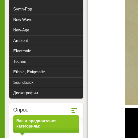
Synth-Pop
New-Wave
New-Age
Ambient
Electronic
Techno
Ethnic, Enigmatic
Soundtrack
Дискографии
Опрос
Ваши предпочтения
категориям: