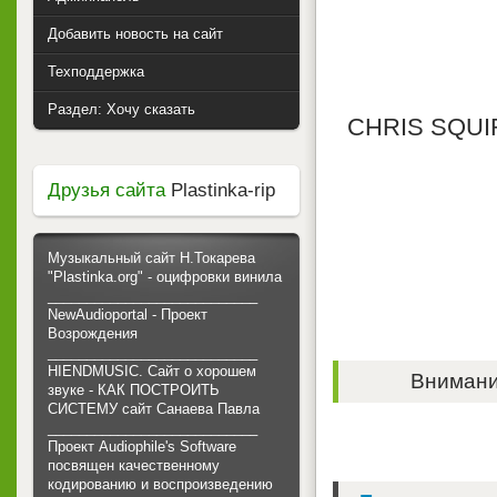
Добавить новость на сайт
Техподдержка
Раздел: Хочу сказать
CHRIS SQUI
Друзья сайта
Plastinka-rip
Музыкальный сайт Н.Токарева
"Plastinka.org" - оцифровки винила
___________________________
NewAudioportal - Проект
Возрождения
___________________________
HIENDMUSIC. Сайт о хорошем
Внимание
звуке - КАК ПОСТРОИТЬ
СИСТЕМУ сайт Санаева Павла
___________________________
Проект Audiophile's Software
посвящен качественному
кодированию и воспроизведению