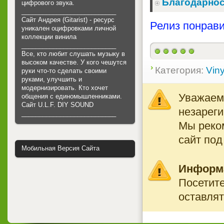
Благодарнос
цифрового звука.
___________________________
Сайт Андрея (Gitarist) - ресурс
Релиз понрави
уникален оцифровками личной
коллекции винила
___________________________
Все, кто любит слушать музыку в
высоком качестве. У кого чешутся
Категория:
Viny
руки что-то сделать своими
руками, улучшить и
модернизировать. Кто хочет
Уважаемы
общения с единомышленниками.
Cайт U.L.F. DIY SOUND
незареги
___________________________
Мы реко
сайт под
Мобильная Версия Сайта
Информ
Посетите
оставлят