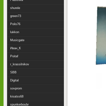
shurele
green73
Polis76
lukkon
Musicgate
Иван_К
Poitaf
r_krassilnikov
SBB
Digital
sovprom
kisatss68
spunkerboybr