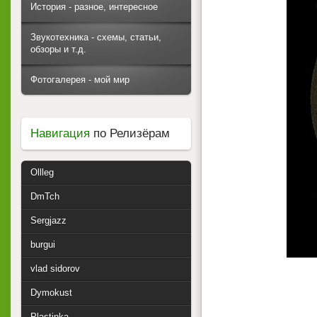
История - разное, интересное
Звукотехника - схемы, статьи,
обзоры и т.д.
Фотогалерея - мой мир
Навигация
по Релизёрам
Ollleg
DmTch
Sergjazz
burgui
vlad sidorov
Dymokust
Plastinka