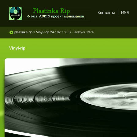
Контакты
RSS
Plastinka rip - оцифровки
винила и магнитоальбомов
plastinka-rip
»
Vinyl-Rip 24-192
» YES - Relayer 1974
Vinyl-rip