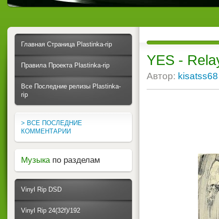
Главная Страница Plastinka-rip
YES - Rela
Правила Проекта Plastinka-rip
Автор:
kisatss68
Все Последние релизы Plastinka-
rip
> ВСЕ ПОСЛЕДНИЕ
КОММЕНТАРИИ
Музыка
по разделам
Vinyl Rip DSD
Vinyl Rip 24(32f)/192