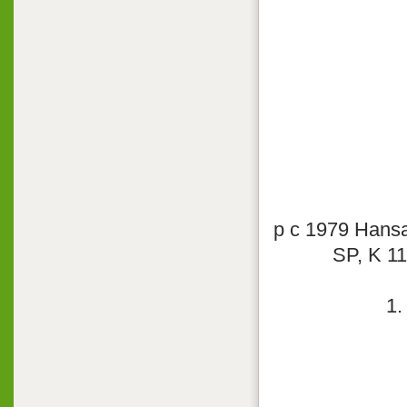
p с 1979 Hansa 
SP, K 1
1.