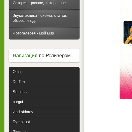
История - разное, интересное
Звукотехника - схемы, статьи,
обзоры и т.д.
Фотогалерея - мой мир
Навигация
по Релизёрам
Ollleg
DmTch
Sergjazz
burgui
vlad sidorov
Dymokust
Plastinka