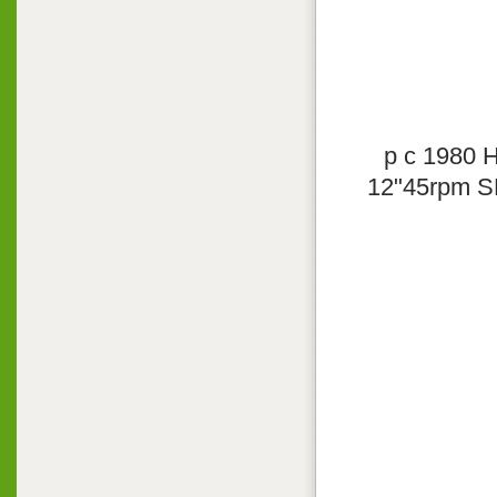
p с 1980 H
12"45rpm S