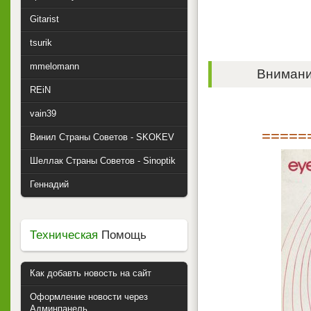
Gitarist
tsurik
mmelomann
Внимание
REiN
vain39
=====
Винил Страны Советов - SKOKEV
Шеллак Страны Советов - Sinoptik
Геннадий
Техническая
Помощь
Как добавть новость на сайт
Оформление новости через
Админпанель