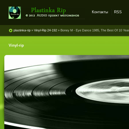
Контакты
RSS
Plastinka rip - оцифровки
винила и магнитоальбомов
plastinka-rip
»
Vinyl-Rip 24-192
» Boney M - Eye Dance 1985, The Best Of 10 Years
Vinyl-rip