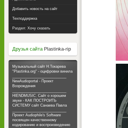
Добавить новость на сайт
Техподдержка
Раздел: Хочу сказать
Друзья сайта
Plastinka-rip
Музыкальный сайт Н.Токарева
"Plastinka.org" - оцифровки винила
___________________________
NewAudioportal - Проект
Возрождения
___________________________
HIENDMUSIC. Сайт о хорошем
звуке - КАК ПОСТРОИТЬ
СИСТЕМУ сайт Санаева Павла
___________________________
Проект Audiophile's Software
посвящен качественному
кодированию и воспроизведению