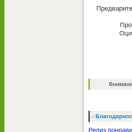
Предварител
Про
Оци
Внимание
Благодарнос
Релиз понрави