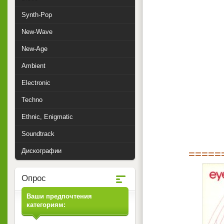
Synth-Pop
New-Wave
New-Age
Ambient
Electronic
Techno
Ethnic, Enigmatic
Soundtrack
Дискографии
=====
Опрос
Ваши предпочтения
категориям: