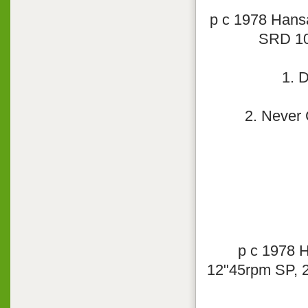
p с 1978 Hansa
SRD 10
1. 
2. Never 
p с 1978 H
12"45rpm SP, 