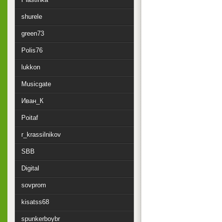
shurele
green73
Polis76
lukkon
Musicgate
Иван_К
Poitaf
r_krassilnikov
SBB
Digital
sovprom
kisatss68
spunkerboybr