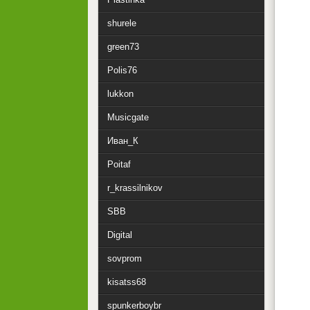
shurele
green73
Polis76
lukkon
Musicgate
Иван_К
Poitaf
r_krassilnikov
SBB
Digital
sovprom
kisatss68
spunkerboybr