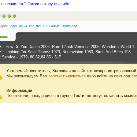
 понравился ? Скажи автору спасибо !
гория:
Vinyl-Rip 24-192
,
ДИСКОГРАФИЯ
,
synth pop
акже:
 - How Do You Dance 2006, Rare 12inch Versions 2006, Wonderful World 1 .
 - Looking For Saint Tropez 1979, Neurovision 1980, Birds And Bees 198 ...
 Service - 1979, 80,82,84,85 - 5LP
Уважаемый посетитель, Вы зашли на сайт как незарегистрированный
Мы рекомендуем Вам
зарегистрироваться
либо войти на сайт под св
Информация
Посетители, находящиеся в группе
Гости
, не могут оставлять комме