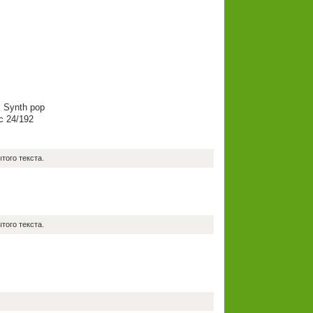
, Synth pop
c 24/192
того текста.
того текста.