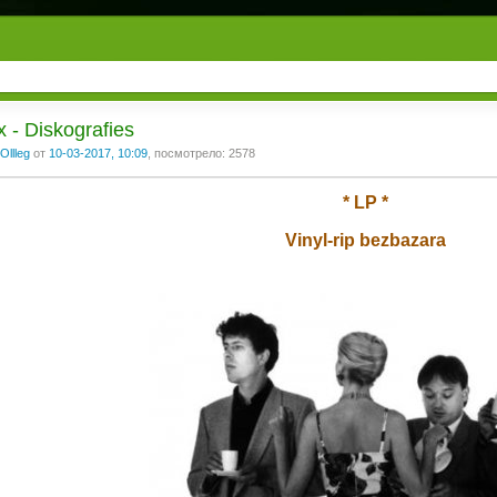
x - Diskografies
Ollleg
от
10-03-2017, 10:09
, посмотрело: 2578
* LP *
Vinyl-rip bezbazara