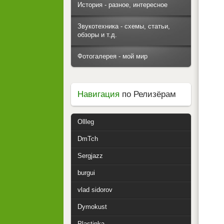
История - разное, интересное
Звукотехника - схемы, статьи,
обзоры и т.д.
Фотогалерея - мой мир
Навигация
по Релизёрам
Ollleg
DmTch
Sergjazz
burgui
vlad sidorov
Dymokust
Plastinka