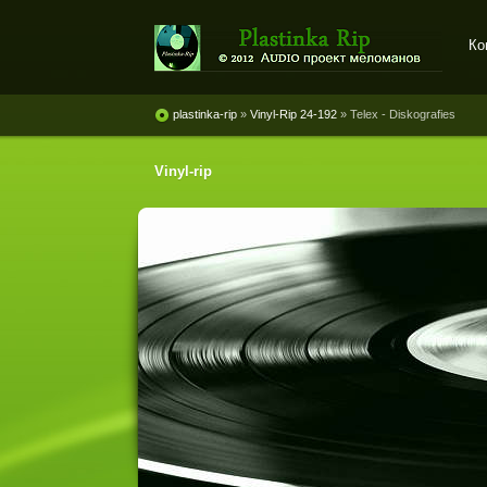
Ко
Plastinka rip - оцифровки
винила и магнитоальбомов
plastinka-rip
»
Vinyl-Rip 24-192
» Telex - Diskografies
Vinyl-rip