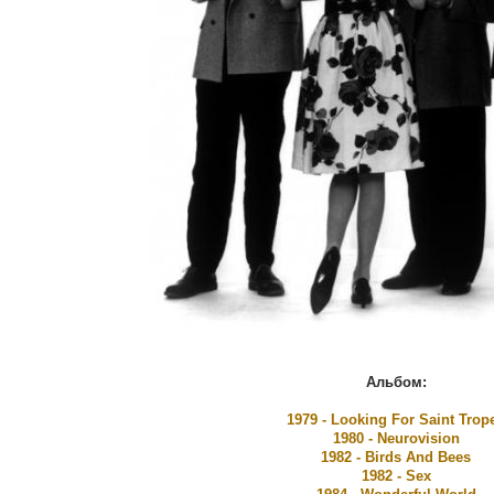
Альбом:
1979 - Looking For Saint Trop
1980 - Neurovision
1982 - Birds And Bees
1982 - Sex