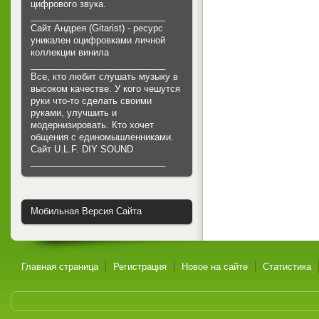
цифрового звука.
___________________________
Сайт Андрея (Gitarist) - ресурс
уникален оцифровками личной
коллекции винила
___________________________
Все, кто любит слушать музыку в
высоком качестве. У кого чешутся
руки что-то сделать своими
руками, улучшить и
модернизировать. Кто хочет
общения с единомышленниками.
Cайт U.L.F. DIY SOUND
___________________________
Мобильная Версия Сайта
Главная страница
Регистрация
Новое на сайте
Статистика