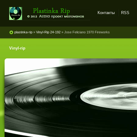
Контакты
RSS
Plastinka rip - оцифровки
винила и магнитоальбомов
plastinka-rip
»
Vinyl-Rip 24-192
» Jose Feliciano 1970 Fireworks
Vinyl-rip