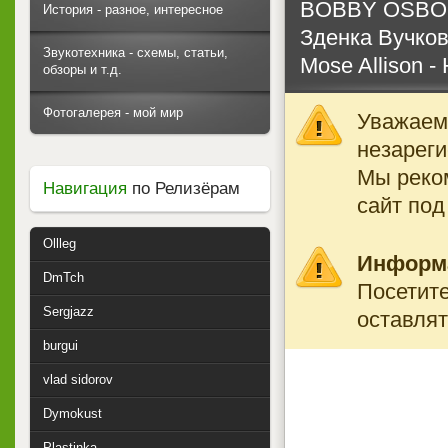
BOBBY OSBORN
История - разное, интересное
Зденка Вучков
Звукотехника - схемы, статьи,
Mose Allison - 
обзоры и т.д.
Фотогалерея - мой мир
Уважаемы
незареги
Мы реко
Навигация
по Релизёрам
сайт под
Ollleg
Информ
DmTch
Посетите
Sergjazz
оставлят
burgui
vlad sidorov
Dymokust
Plastinka