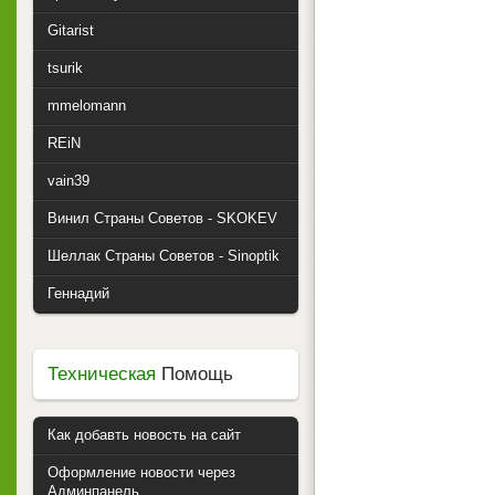
Gitarist
tsurik
mmelomann
REiN
vain39
Винил Страны Советов - SKOKEV
Шеллак Страны Советов - Sinoptik
Геннадий
Техническая
Помощь
Как добавть новость на сайт
Оформление новости через
Админпанель