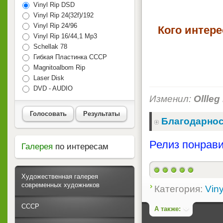
Vinyl Rip DSD
Vinyl Rip 24(32f)/192
Vinyl Rip 24/96
Кого интер
Vinyl Rip 16/44,1 Mp3
Schellak 78
Гибкая Пластинка СССР
Magnitoalbom Rip
Laser Disk
DVD - AUDIO
Изменил:
Ollleg
Голосовать
Результаты
Благодарнос
Релиз понрави
Галерея
по интересам
Художественная галерея
современных художников
Категория:
Viny
СССР
А также: