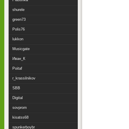
shurele
green73
Polis76
lukkon
Musicgate
Иван_К
Poitaf
r_krassilnikov
SBB
Digital
sovprom
kisatss68
spunkerboybr