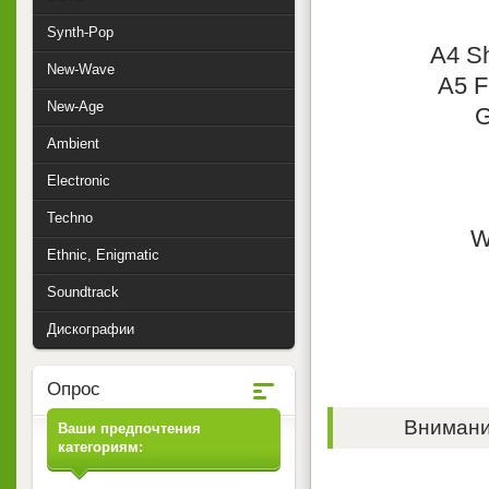
Synth-Pop
A4 S
New-Wave
A5 F
New-Age
G
Ambient
Electronic
Techno
W
Ethnic, Enigmatic
Soundtrack
Дискографии
Опрос
Внимание
Ваши предпочтения
категориям: