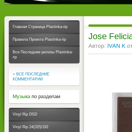
Главная Страница Plastinka-rip
Jose Felic
Правила Проекта Plastinka-rip
Автор:
IVAN K
о
Все Последние релизы Plastinka-
rip
> ВСЕ ПОСЛЕДНИЕ
КОММЕНТАРИИ
Музыка
по разделам
Vinyl Rip DSD
Vinyl Rip 24(32f)/192