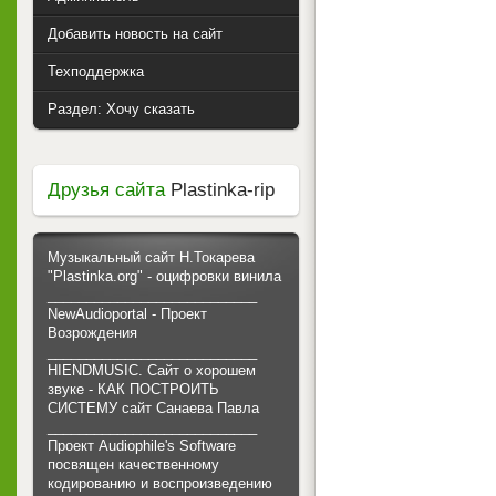
Добавить новость на сайт
Техподдержка
Раздел: Хочу сказать
Друзья сайта
Plastinka-rip
Музыкальный сайт Н.Токарева
"Plastinka.org" - оцифровки винила
___________________________
NewAudioportal - Проект
Возрождения
___________________________
HIENDMUSIC. Сайт о хорошем
звуке - КАК ПОСТРОИТЬ
СИСТЕМУ сайт Санаева Павла
___________________________
Проект Audiophile's Software
посвящен качественному
кодированию и воспроизведению