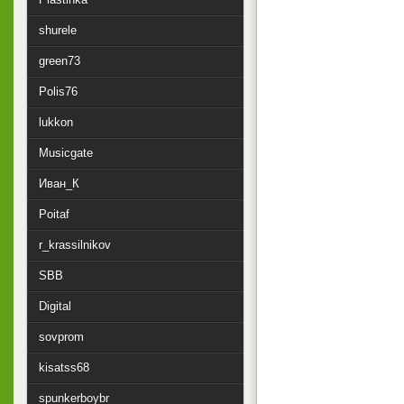
shurele
green73
Polis76
lukkon
Musicgate
Иван_К
Poitaf
r_krassilnikov
SBB
Digital
sovprom
kisatss68
spunkerboybr