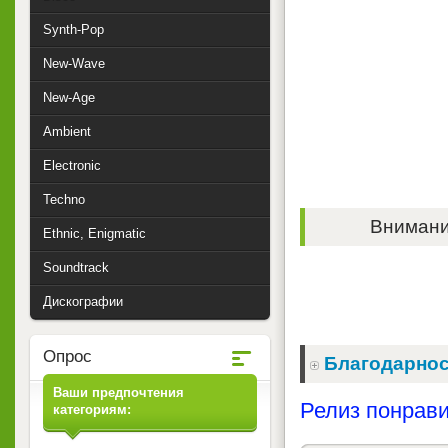
Synth-Pop
New-Wave
New-Age
Ambient
Electronic
Techno
Внимание
Ethnic, Enigmatic
Soundtrack
Дискографии
Опрос
Благодарнос
Ваши предпочтения
Релиз понрави
категориям: