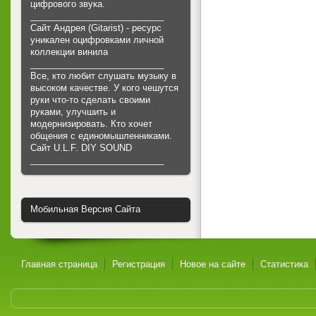
цифрового звука.
___________________________
Сайт Андрея (Gitarist) - ресурс
уникален оцифровками личной
коллекции винила
___________________________
Все, кто любит слушать музыку в
высоком качестве. У кого чешутся
руки что-то сделать своими
руками, улучшить и
модернизировать. Кто хочет
общения с единомышленниками.
Cайт U.L.F. DIY SOUND
___________________________
Мобильная Версия Сайта
Главная страница
Регистрация
Новое на сайте
Статистика