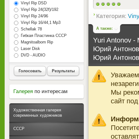
Vinyl Rip DSD
Vinyl Rip 24(32f)/192
Категория:
Viny
Vinyl Rip 24/96
Vinyl Rip 16/44,1 Mp3
А также:
Schellak 78
Гибкая Пластинка СССР
Yuri Antonov -
Magnitoalbom Rip
Юрий Антонов 
Laser Disk
DVD - AUDIO
Юрий Антонов
Голосовать
Результаты
Уважаемы
незареги
Мы реко
Галерея
по интересам
сайт под
Художественная галерея
современных художников
Информ
Посетите
СССР
оставлят