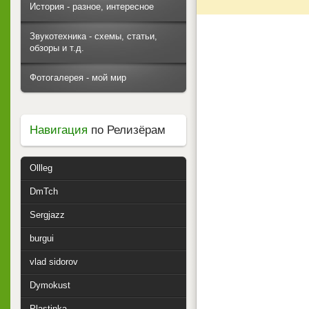
История - разное, интересное
Звукотехника - схемы, статьи,
обзоры и т.д.
Фотогалерея - мой мир
Навигация
по Релизёрам
Ollleg
DmTch
Sergjazz
burgui
vlad sidorov
Dymokust
Plastinka