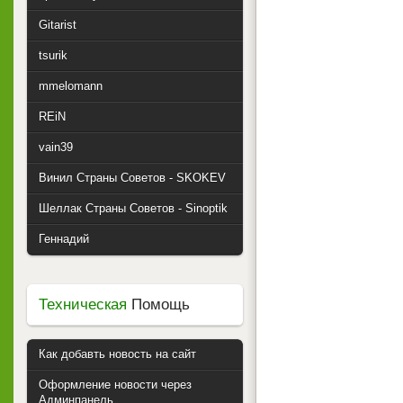
Gitarist
tsurik
mmelomann
REiN
vain39
Винил Страны Советов - SKOKEV
Шеллак Страны Советов - Sinoptik
Геннадий
Техническая
Помощь
Как добавть новость на сайт
Оформление новости через
Админпанель