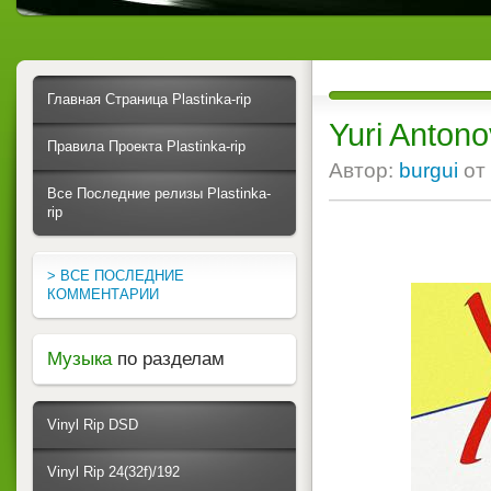
Главная Страница Plastinka-rip
Yuri Antono
Правила Проекта Plastinka-rip
Автор:
burgui
от
Все Последние релизы Plastinka-
rip
> ВСЕ ПОСЛЕДНИЕ
КОММЕНТАРИИ
Музыка
по разделам
Vinyl Rip DSD
Vinyl Rip 24(32f)/192