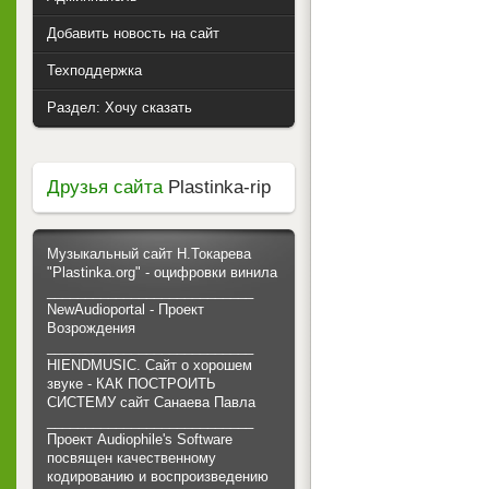
Добавить новость на сайт
Техподдержка
Раздел: Хочу сказать
Друзья сайта
Plastinka-rip
Музыкальный сайт Н.Токарева
"Plastinka.org" - оцифровки винила
___________________________
NewAudioportal - Проект
Возрождения
___________________________
HIENDMUSIC. Сайт о хорошем
звуке - КАК ПОСТРОИТЬ
СИСТЕМУ сайт Санаева Павла
___________________________
Проект Audiophile's Software
посвящен качественному
кодированию и воспроизведению