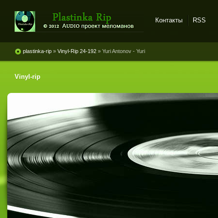
Контакты
RSS
Plastinka rip - оцифровки
винила и магнитоальбомов
plastinka-rip
»
Vinyl-Rip 24-192
» Yuri Antonov - Yuri
Vinyl-rip