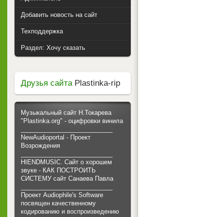
Добавить новость на сайт
Техподдержка
Раздел: Хочу сказать
Друзья сайта
Plastinka-rip
Музыкальный сайт Н.Токарева
"Plastinka.org" - оцифровки винила
___________________________
NewAudioportal - Проект
Возрождения
___________________________
HIENDMUSIC. Сайт о хорошем
звуке - КАК ПОСТРОИТЬ
СИСТЕМУ сайт Санаева Павла
___________________________
Проект Audiophile's Software
посвящен качественному
кодированию и воспроизведению