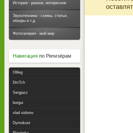
История - разное, интересное
оставлят
Звукотехника - схемы, статьи,
обзоры и т.д.
Фотогалерея - мой мир
Навигация
по Релизёрам
Ollleg
DmTch
Sergjazz
burgui
vlad sidorov
Dymokust
Plastinka