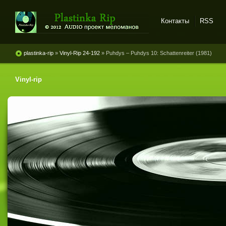
Контакты
RSS
Plastinka rip - оцифровки
винила и магнитоальбомов
plastinka-rip
»
Vinyl-Rip 24-192
» Puhdys – Puhdys 10: Schattenreiter (1981)
Vinyl-rip