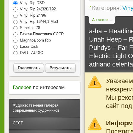
Vinyl Rip DSD
Категория:
Viny
Vinyl Rip 24(32f)/192
Vinyl Rip 24/96
А также:
Vinyl Rip 16/44,1 Mp3
Schellak 78
a-ha – Headlin
Гибкая Пластинка СССР
Uriah Heep – R
Magnitoalbom Rip
Puhdys – Far 
Laser Disk
DVD - AUDIO
Electric Light O
adriano celenta
Голосовать
Результаты
Уважаемы
Галерея
по интересам
незареги
Мы реко
сайт под
Художественная галерея
современных художников
Информ
СССР
Посетите