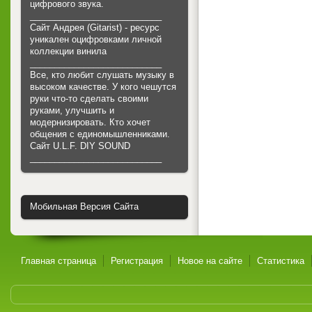
цифрового звука.
___________________________
Сайт Андрея (Gitarist) - ресурс
уникален оцифровками личной
коллекции винила
___________________________
Все, кто любит слушать музыку в
высоком качестве. У кого чешутся
руки что-то сделать своими
руками, улучшить и
модернизировать. Кто хочет
общения с единомышленниками.
Cайт U.L.F. DIY SOUND
___________________________
Мобильная Версия Сайта
Главная страница
Регистрация
Новое на сайте
Статистика