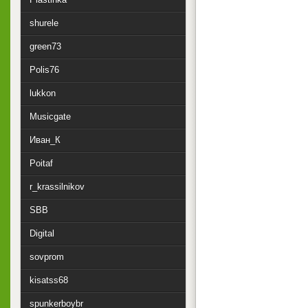
shurele
green73
Polis76
lukkon
Musicgate
Иван_К
Poitaf
r_krassilnikov
SBB
Digital
sovprom
kisatss68
spunkerboybr