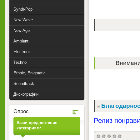
Synth-Pop
New-Wave
New-Age
Ambient
Electronic
Внимание
Techno
Ethnic, Enigmatic
Soundtrack
Дискографии
Благодарнос
Опрос
Релиз понрави
Ваши предпочтения
категориям: