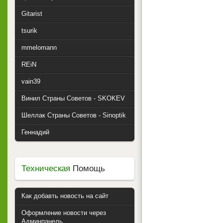
Gitarist
tsurik
mmelomann
REiN
vain39
Винил Страны Советов - SKOKEV
Шеллак Страны Советов - Sinoptik
Геннадий
Техническая
Помощь
Как добавть новость на сайт
Оформление новости через
Админпанель