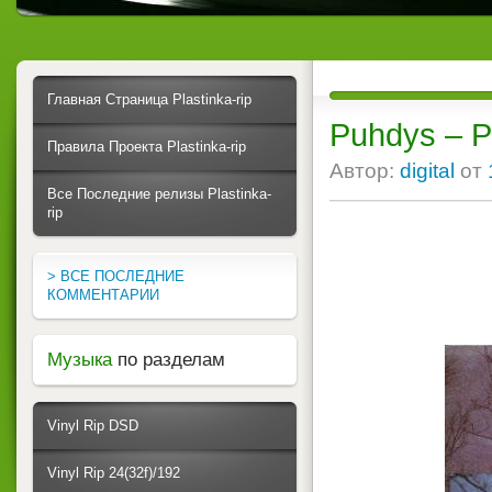
Главная Страница Plastinka-rip
Puhdys – P
Правила Проекта Plastinka-rip
Автор:
digital
от
Все Последние релизы Plastinka-
rip
> ВСЕ ПОСЛЕДНИЕ
КОММЕНТАРИИ
Музыка
по разделам
Vinyl Rip DSD
Vinyl Rip 24(32f)/192