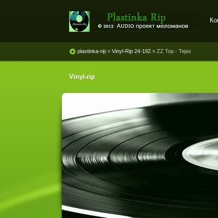
Ко
Plastinka rip - оцифровки
винила и магнитоальбомов
plastinka-rip
»
Vinyl-Rip 24-192
» ZZ Top - Tejas
Vinyl-rip