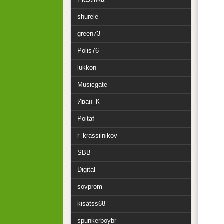
shurele
green73
Polis76
lukkon
Musicgate
Иван_К
Poitaf
r_krassilnikov
SBB
Digital
sovprom
kisatss68
spunkerboybr