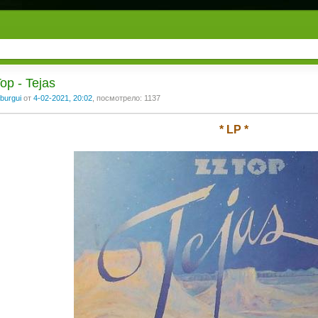
op - Tejas
burgui
от
4-02-2021, 20:02
, посмотрело: 1137
* LP *