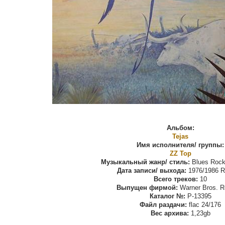
Альбом:
Tejas
Имя исполнителя/ группы:
ZZ Top
Музыкальный жанр/ стиль:
Blues Rock
Дата записи/ выхода:
1976/1986 R
Всего треков:
10
Выпущен фирмой:
Warner Bros. R
Каталог №:
P-13395
Файл раздачи:
flac 24/176
Вес архива:
1,23gb