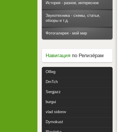
История - разное, интересное
Звукотехника - схемы, статьи,
обзоры и т.д.
Фотогалерея - мой мир
Навигация
по Релизёрам
Ollleg
DmTch
Sergjazz
burgui
vlad sidorov
Dymokust
Plastinka