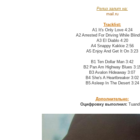
Релиз залит на:
mail.ru
Tracklist:
A1 It's Only Love 4:24
A2 Arrested For Driving While Blind
A3 El Diablo 4:20
A4 Snappy Kakkie 2:56
A5 Enjoy And Get It On 3:23
B1 Ten Dollar Man 3:42
B2 Pan Am Highway Blues 3:1
B3 Avalon Hideaway 3:07
B4 She's A Heartbreaker 3:02
B5 Asleep In The Desert 3:24
Дополнительно:
Оцифровку выполнил:
Tuandr