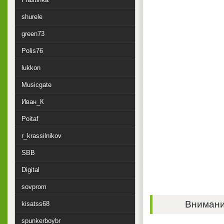
shurele
green73
Polis76
lukkon
Musicgate
Иван_К
Poitaf
r_krassilnikov
SBB
Digital
sovprom
Внимание
kisatss68
spunkerboybr