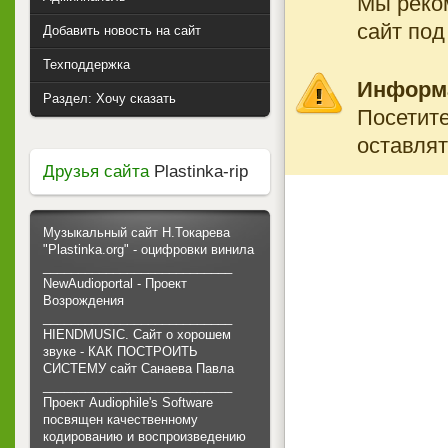
Мы реко
сайт под
Добавить новость на сайт
Техподдержка
Информ
Раздел: Хочу сказать
Посетите
оставлят
Друзья сайта
Plastinka-rip
Музыкальный сайт Н.Токарева
"Plastinka.org" - оцифровки винила
___________________________
NewAudioportal - Проект
Возрождения
___________________________
HIENDMUSIC. Сайт о хорошем
звуке - КАК ПОСТРОИТЬ
СИСТЕМУ сайт Санаева Павла
___________________________
Проект Audiophile's Software
посвящен качественному
кодированию и воспроизведению