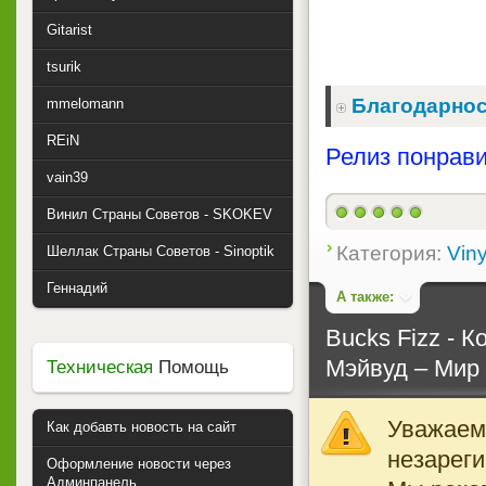
Gitarist
tsurik
Благодарнос
mmelomann
REiN
Релиз понрави
vain39
Винил Страны Советов - SKOKEV
Категория:
Viny
Шеллак Страны Советов - Sinoptik
Геннадий
А также:
Bucks Fizz - К
Мэйвуд ‎– Мир 
Техническая
Помощь
Уважаемы
Как добавть новость на сайт
незареги
Оформление новости через
Админпанель