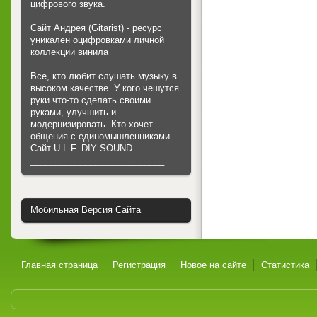
цифрового звука.
___________________________
Сайт Андрея (Gitarist) - ресурс
уникален оцифровками личной
коллекции винила
___________________________
Все, кто любит слушать музыку в
высоком качестве. У кого чешутся
руки что-то сделать своими
руками, улучшить и
модернизировать. Кто хочет
общения с единомышленниками.
Cайт U.L.F. DIY SOUND
___________________________
Мобильная Версия Сайта
Главная страница
Регистрация
Новое на сайте
Статистика