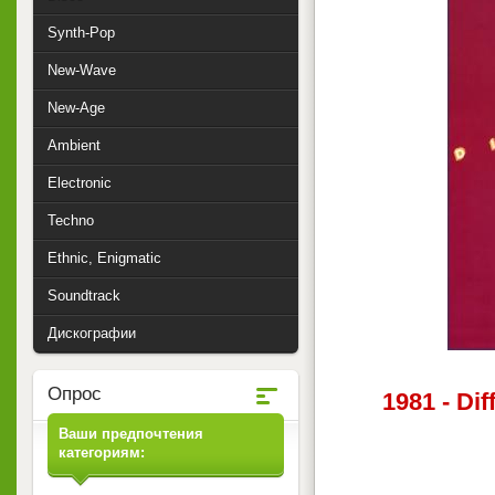
Synth-Pop
New-Wave
New-Age
Ambient
Electronic
Techno
Ethnic, Enigmatic
Soundtrack
Дискографии
Опрос
1981 - Di
Ваши предпочтения
категориям: