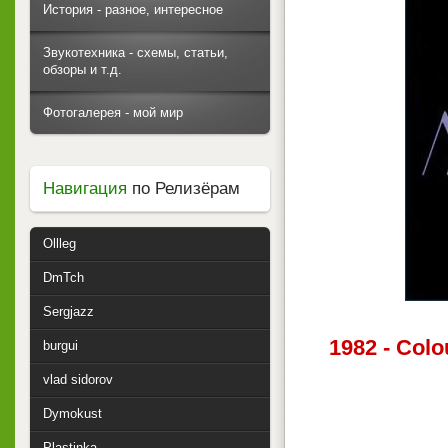
История - разное, интересное
Звукотехника - схемы, статьи,
обзоры и т.д.
Фотогалерея - мой мир
Навигация
по Релизёрам
Ollleg
DmTch
Sergjazz
1982 - Col
burgui
vlad sidorov
Dymokust
Plastinka