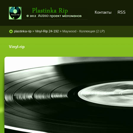
Контакты
RSS
Plastinka rip - оцифровки
винила и магнитоальбомов
plastinka-rip
»
Vinyl-Rip 24-192
» Maywood - Коллекция (2 LP)
Vinyl-rip